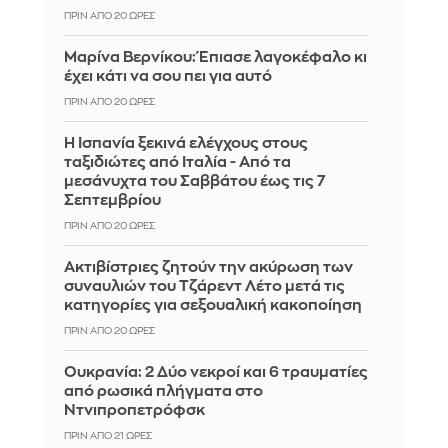
ΠΡΙΝ ΑΠΌ 20 ΏΡΕΣ
Μαρίνα Βερνίκου: Έπιασε λαγοκέφαλο κι
έχει κάτι να σου πει για αυτό
ΠΡΙΝ ΑΠΌ 20 ΏΡΕΣ
Η Ισπανία ξεκινά ελέγχους στους
ταξιδιώτες από Ιταλία - Από τα
μεσάνυχτα του Σαββάτου έως τις 7
Σεπτεμβρίου
ΠΡΙΝ ΑΠΌ 20 ΏΡΕΣ
Ακτιβίστριες ζητούν την ακύρωση των
συναυλιών του Τζάρεντ Λέτο μετά τις
κατηγορίες για σεξουαλική κακοποίηση
ΠΡΙΝ ΑΠΌ 20 ΏΡΕΣ
Ουκρανία: 2 Δύο νεκροί και 6 τραυματίες
από ρωσικά πλήγματα στο
Ντνιπροπετρόφσκ
ΠΡΙΝ ΑΠΌ 21 ΏΡΕΣ