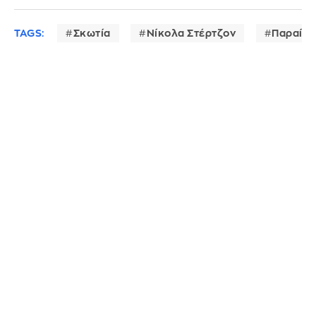
TAGS:
Σκωτία
Νίκολα Στέρτζον
Παραίτη