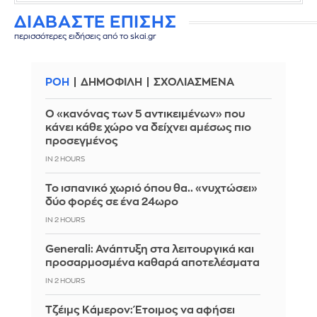
ΔΙΑΒΑΣΤΕ ΕΠΙΣΗΣ
περισσότερες ειδήσεις από το skai.gr
ΡΟΗ
ΔΗΜΟΦΙΛΗ
ΣΧΟΛΙΑΣΜΕΝΑ
Ο «κανόνας των 5 αντικειμένων» που
κάνει κάθε χώρο να δείχνει αμέσως πιο
προσεγμένος
IN 2 HOURS
Το ισπανικό χωριό όπου θα.. «νυχτώσει»
δύο φορές σε ένα 24ωρο
IN 2 HOURS
Generali: Ανάπτυξη στα λειτουργικά και
προσαρμοσμένα καθαρά αποτελέσματα
IN 2 HOURS
Τζέιμς Κάμερον: Έτοιμος να αφήσει