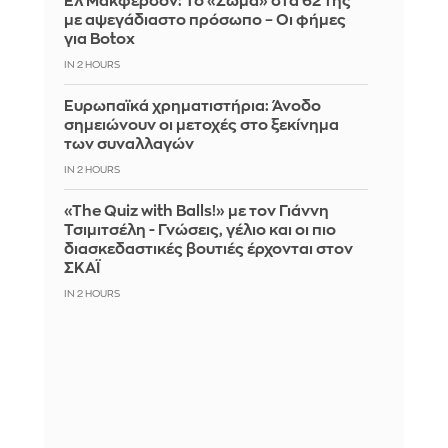
Ελ Μακφέρσον: Το «Σώμα» στα 62 της
με αψεγάδιαστο πρόσωπο – Οι φήμες
για Botox
IN 2 HOURS
Ευρωπαϊκά χρηματιστήρια: Άνοδο
σημειώνουν οι μετοχές στο ξεκίνημα
των συναλλαγών
IN 2 HOURS
«The Quiz with Balls!» με τον Γιάννη
Τσιμιτσέλη - Γνώσεις, γέλιο και οι πιο
διασκεδαστικές βουτιές έρχονται στον
ΣΚΑΪ
IN 2 HOURS