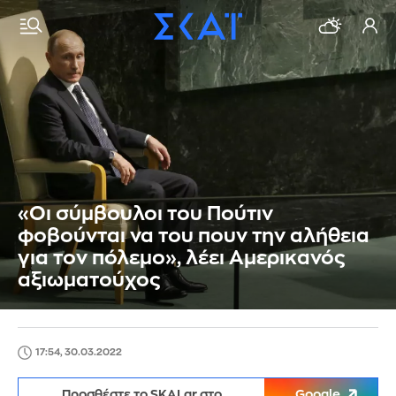
«Οι σύμβουλοι του Πούτιν
φοβούνται να του πουν την αλήθεια
για τoν πόλεμο», λέει Αμερικανός
αξιωματούχος
17:54, 30.03.2022
Προσθέστε το SKAI.gr στο
Google