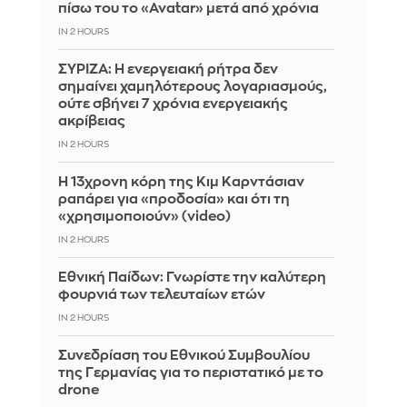
πίσω του το «Avatar» μετά από χρόνια
IN 2 HOURS
ΣΥΡΙΖΑ: Η ενεργειακή ρήτρα δεν
σημαίνει χαμηλότερους λογαριασμούς,
ούτε σβήνει 7 χρόνια ενεργειακής
ακρίβειας
IN 2 HOURS
Η 13χρονη κόρη της Κιμ Καρντάσιαν
ραπάρει για «προδοσία» και ότι τη
«χρησιμοποιούν» (video)
IN 2 HOURS
Εθνική Παίδων: Γνωρίστε την καλύτερη
φουρνιά των τελευταίων ετών
IN 2 HOURS
Συνεδρίαση του Εθνικού Συμβουλίου
της Γερμανίας για το περιστατικό με το
drone