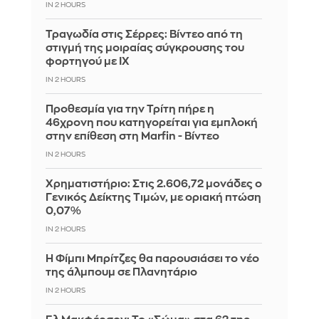
IN 2 HOURS
Τραγωδία στις Σέρρες: Βίντεο από τη
στιγμή της μοιραίας σύγκρουσης του
φορτηγού με ΙΧ
IN 2 HOURS
Προθεσμία για την Τρίτη πήρε η
46χρονη που κατηγορείται για εμπλοκή
στην επίθεση στη Marfin - Βίντεο
IN 2 HOURS
Χρηματιστήριο: Στις 2.606,72 μονάδες ο
Γενικός Δείκτης Τιμών, με οριακή πτώση
0,07%
IN 2 HOURS
Η Φίμπι Μπρίτζες θα παρουσιάσει το νέο
της άλμπουμ σε Πλανητάριο
IN 2 HOURS