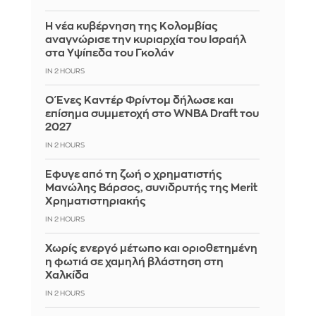
Η νέα κυβέρνηση της Κολομβίας
αναγνώρισε την κυριαρχία του Ισραήλ
στα Υψίπεδα του Γκολάν
IN 2 HOURS
Ο Ένες Καντέρ Φρίντομ δήλωσε και
επίσημα συμμετοχή στο WNBA Draft του
2027
IN 2 HOURS
Έφυγε από τη ζωή ο χρηματιστής
Μανώλης Βάρσος, συνιδρυτής της Merit
Χρηματιστηριακής
IN 2 HOURS
Χωρίς ενεργό μέτωπο και οριοθετημένη
η φωτιά σε χαμηλή βλάστηση στη
Χαλκίδα
IN 2 HOURS