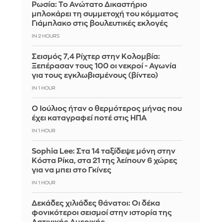
Ρωσία: Το Ανώτατο Δικαστήριο
μπλοκάρει τη συμμετοχή του κόμματος
Γιάμπλακο στις βουλευτικές εκλογές
IN 1 HOUR
Σεισμός 7,4 Ρίχτερ στην Κολομβία:
Ξεπέρασαν τους 100 οι νεκροί - Αγωνία
για τους εγκλωβισμένους (βίντεο)
IN 1 HOUR
Ο Ιούλιος ήταν ο θερμότερος μήνας που
έχει καταγραφεί ποτέ στις ΗΠΑ
IN 1 HOUR
Sophia Lee: Στα 14 ταξίδεψε μόνη στην
Κόστα Ρίκα, στα 21 της λείπουν 6 χώρες
για να μπει στο Γκίνες
IN 1 HOUR
Δεκάδες χιλιάδες θάνατοι: Οι δέκα
φονικότεροι σεισμοί στην ιστορία της