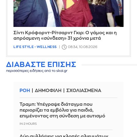
Σίντι Κρόφορντ-Ρίτσαρντ Γκιρ: Ο γάμος και η
απρόσμενη «σύνδεση» 31 χρόνια μετά
LIFE STYLE - WELLNESS
08:34, 10.08.2026
ΔΙΑΒΑΣΤΕ ΕΠΙΣΗΣ
περισσότερες ειδήσεις από το skai.gr
ΡΟΗ
ΔΗΜΟΦΙΛΗ
ΣΧΟΛΙΑΣΜΕΝΑ
Τραμπ: Υπέγραψε διάταγμα που
περιορίζει τα εμβόλια για παιδιά,
επιμένοντας στη σύνδεση με αυτισμό
IN 2 HOURS
Δύο συλλήψεις για κλοπές αλιευμάτων