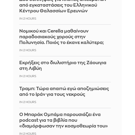
από εγκαταστάσεις του Ελληνικού
Κέντρου Θαλασσίων Ερευνών
IN 2 HOURS
Νομικού και Cerella μαθαίνουν
παραδοσιακούς χορούς στην
Πολυνησία. Ποιός το έκανε καλύτερα;
IN 2 HOURS
Εκρήξεις στο διυλιστήριο της Ζάουιγια
στη Λιβύη
IN 2 HOURS
Τραμπ: Τώρα απαιτώ εγώ αποζημιώσεις
από το Ιράν για τους νεκρούς
IN 2 HOURS
Ο Μπαράκ Ομπάμα παρουσιάζει ένα
podcast για τα βιβλία που
«διαμόρφωσαν την κοσμοθεωρία του»
IN 2 HOURS