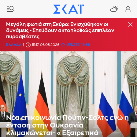
Μεγάλη φωτιά στη Σκύρο: Ενισχύθηκαν οι
δυνάμεις - Σπεύδουν ακτοπλοϊκώς επιπλέον
πυροσβέστες
ΕΛΛΑΔΑ
15:17, 06.08.2026
UPDATE: 19:38
Νέα επικοινωνία Πούτιν-Σολτς ενώ η
ένταση στην Ουκρανία
κλιμακώνεται- «Εξαιρετικά