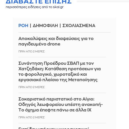
ΔΙΑΒΑΣΤΕ ΕΠΙΣΗΣ
περισσότερες ειδήσεις από το skai.gr
ΡΟΗ
ΔΗΜΟΦΙΛΗ
ΣΧΟΛΙΑΣΜΕΝΑ
Αποκαλύψεις και διαψεύσεις για το
παγιδευμένο drone
ΠΡΙΝ ΑΠΌ 2 ΜΈΡΕΣ
Συνάντηση Προέδρου ΣΒΑΠ με τον
Χατζηδάκη: Κατάθεση προτάσεων για
το φορολογικό, χωροταξικό και
εργασιακό πλαίσιο της Μεταποίησης
ΠΡΙΝ ΑΠΌ 2 ΜΈΡΕΣ
Σοκαριστικό περιστατικό στο Αίγιο:
Οδηγός λεωφορείου υπέστη ανακοπή-
Tο όχημα έπεφτε πάνω σε άλλα ΙΧ
ΠΡΙΝ ΑΠΌ 2 ΜΈΡΕΣ