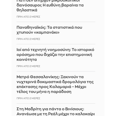
Γιατί δεν υπήρχαν μικροσκοπικοί
δεινόσαυροι; Η ευθύνη βαραίνει τα
θηλαστικά
ΠΡΙΝ ΑΠΌ 2 ΜΈΡΕΣ
Παναθηναϊκός: Τα στατιστικά που
χτυπούν «καμπανάκι»
ΠΡΙΝ ΑΠΌ 2 ΜΈΡΕΣ
Ιοί από τεχνητή νοημοσύνη: Το ιστορικό
ορόσημο που διχάζει την επιστημονική
κοινότητα
ΠΡΙΝ ΑΠΌ 2 ΜΈΡΕΣ
Μετρό Θεσσαλονίκης: Ξεκινούν τα
νυχτερινά δοκιμαστικά δρομολόγια της
επέκτασης προς Καλαμαριά – Μέχρι
τέλος του μήνα η παράδοση
ΠΡΙΝ ΑΠΌ 2 ΜΈΡΕΣ
Στη Μαδρίτη για πάντα ο Βινίσιους:
Ανανέωσε με τη Ρεάλ μέχρι το καλοκαίρι