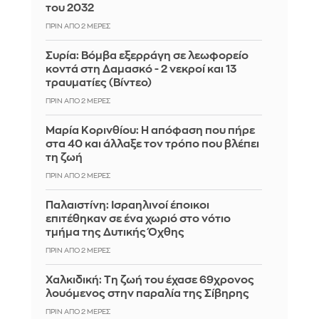
του 2032
ΠΡΙΝ ΑΠΌ 2 ΜΈΡΕΣ
Συρία: Βόμβα εξερράγη σε λεωφορείο
κοντά στη Δαμασκό - 2 νεκροί και 13
τραυματίες (Βίντεο)
ΠΡΙΝ ΑΠΌ 2 ΜΈΡΕΣ
Μαρία Κορινθίου: Η απόφαση που πήρε
στα 40 και άλλαξε τον τρόπο που βλέπει
τη ζωή
ΠΡΙΝ ΑΠΌ 2 ΜΈΡΕΣ
Παλαιστίνη: Ισραηλινοί έποικοι
επιτέθηκαν σε ένα χωριό στο νότιο
τμήμα της Δυτικής Όχθης
ΠΡΙΝ ΑΠΌ 2 ΜΈΡΕΣ
Χαλκιδική: Τη ζωή του έχασε 69χρονος
λουόμενος στην παραλία της Σίβηρης
ΠΡΙΝ ΑΠΌ 2 ΜΈΡΕΣ