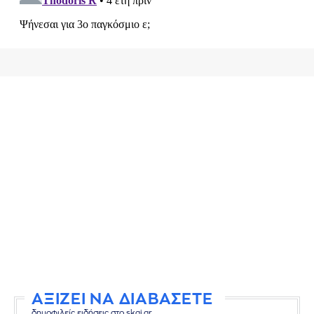
ΑΞΙΖΕΙ ΝΑ ΔΙΑΒΑΣΕΤΕ
δημοφιλείς ειδήσεις στο skai.gr