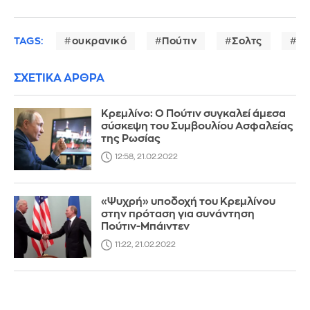
TAGS:
ουκρανικό
Πούτιν
Σολτς
επ
ΣΧΕΤΙΚΑ ΑΡΘΡΑ
Κρεμλίνο: Ο Πούτιν συγκαλεί άμεσα
σύσκεψη του Συμβουλίου Ασφαλείας
της Ρωσίας
12:58, 21.02.2022
«Ψυχρή» υποδοχή του Κρεμλίνου
στην πρόταση για συνάντηση
Πούτιν-Μπάιντεν
11:22, 21.02.2022