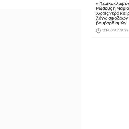
«Περικυκλωμέν
Ρώσους η Μαρι
Χωρίς νερό και 
λόγω σφοδρών
βομβαρδισμών
13:14, 03.03.2022