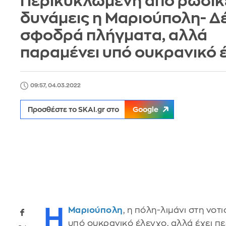
Περικυκλωμένη από ρωσικ
δυνάμεις η Μαριούπολη- Δ
σφοδρά πλήγματα, αλλά
παραμένει υπό ουκρανικό 
09:57, 04.03.2022
Προσθέστε το SKAI.gr στο
Google
Η
Μαριούπολη
, η πόλη-λιμάνι στη νο
υπό ουκρανικό έλεγχο, αλλά έχει πε