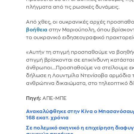
πλήγματα από τις ρωσικές δυνάμεις.
Από χθες, οι ουκρανικές αρχές προσπαθο
βοήθεια
στην Μαριούπολη, όπου βρίσκοντ
το ουκρανικό ειδησεογραφικό πρακτορείο
«Αυτήν τη στιγμή προσπαθούμε να βοηθή
στιγμή βρίσκονται σε επικίνδυνη κατάστ
άνθρωποι….Προσπαθούμε να στείλουμε εκ
δήλωσε η Λουντμίλα Ντενίσοβα αρμόδια τ
ανθρώπινα δικαιώματα, στο τηλεοπτικό δί
Πηγή:
ΑΠΕ-ΜΠΕ
Ανακαλύφθηκε στην Κίνα ο Μπασανόσαυρ
168 εκατ. χρόνια
Σε πολεμικό σκηνικό η επιχείρηση διαφυγ