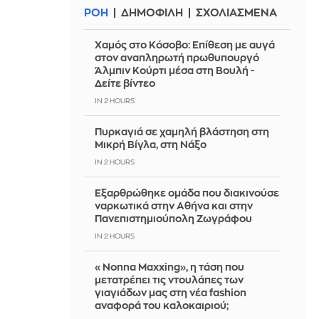
ΡΟΗ
ΔΗΜΟΦΙΛΗ
ΣΧΟΛΙΑΣΜΕΝΑ
Χαμός στο Κόσοβο: Επίθεση με αυγά
στον αναπληρωτή πρωθυπουργό
Άλμπιν Κούρτι μέσα στη Βουλή -
Δείτε βίντεο
IN 2 HOURS
Πυρκαγιά σε χαμηλή βλάστηση στη
Μικρή Βίγλα, στη Νάξο
IN 2 HOURS
Εξαρθρώθηκε ομάδα που διακινούσε
ναρκωτικά στην Αθήνα και στην
Πανεπιστημιούπολη Ζωγράφου
IN 2 HOURS
«Nonna Maxxing», η τάση που
μετατρέπει τις ντουλάπες των
γιαγιάδων μας στη νέα fashion
αναφορά του καλοκαιριού;