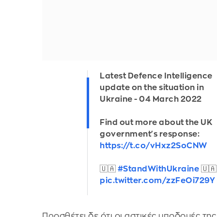
Latest Defence Intelligence
update on the situation in
Ukraine - 04 March 2022
Find out more about the UK
government's response:
https://t.co/vHxz2SoCNW
🇺🇦
#StandWithUkraine
🇺🇦
pic.twitter.com/zzFeOi729Y
Προσθέτει δε ότι οι αστικές υποδομές τη