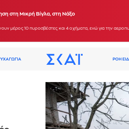
ση στη Μικρή Βίγλα, στη Νάξο
ουν μέρος 10 πυροσβέστες και 4 οχήματα, ενώ για την αεροπ
ΥΧΑΓΩΓΙΑ
ΡΟΗ ΕΙ