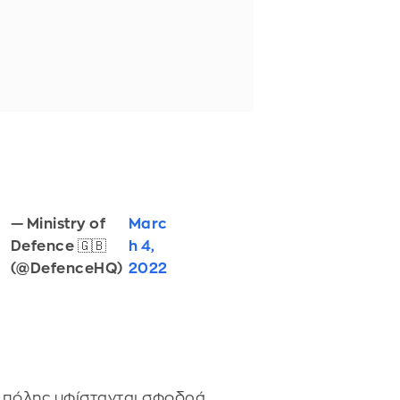
— Ministry of
Marc
Defence 🇬🇧
h 4,
(@DefenceHQ)
2022
ς πόλης υφίστανται σφοδρά