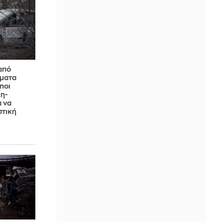
από
ύματα
ποι
η-
 να
στική