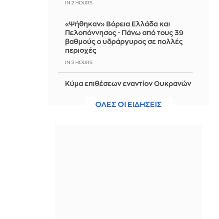
IN 2 HOURS
«Ψήθηκαν» Βόρεια Ελλάδα και
Πελοπόννησος - Πάνω από τους 39
βαθμούς ο υδράργυρος σε πολλές
περιοχές
IN 2 HOURS
Κύμα επιθέσεων εναντίον Ουκρανών
στην Πολωνία
ΟΛΕΣ ΟΙ ΕΙΔΗΣΕΙΣ
IN 2 HOURS
Η σύζυγος του Λεμπρόν, το ραντεβού
για ψώνια στην Ιταλία και η απόλυση
της πωλήτριας
IN 2 HOURS
Φεύγουν ο ένας μετά τον άλλον από
το κόμμα της Μαρίας Καρυστιανού -
Αποχώρηση με αιχμές και του
Μπρουτζάκη
IN 2 HOURS