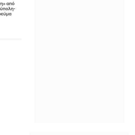
η» από
ούπολη-
ρεύμα