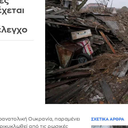
ές
έχεται
έλεγχο
τιοανατολική Ουκρανία, παραμένει
ΣΧΕΤΙΚΑ ΑΡΘΡΑ
ρικυκλωθεί από τις ρωσικές