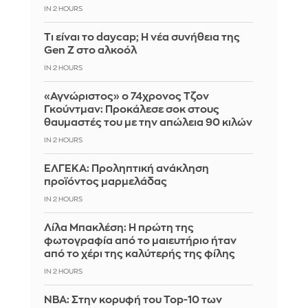
IN 2 HOURS
Τι είναι το daycap; Η νέα συνήθεια της
Gen Z στο αλκοόλ
IN 2 HOURS
«Αγνώριστος» ο 74χρονος Τζον
Γκούντμαν: Προκάλεσε σοκ στους
θαυμαστές του με την απώλεια 90 κιλών
IN 2 HOURS
ΕΛΓΕΚΑ: Προληπτική ανάκληση
προϊόντος μαρμελάδας
IN 2 HOURS
Λίλα Μπακλέση: Η πρώτη της
φωτογραφία από το μαιευτήριο ήταν
από το χέρι της καλύτερής της φίλης
IN 2 HOURS
ΝΒΑ: Στην κορυφή του Top-10 των