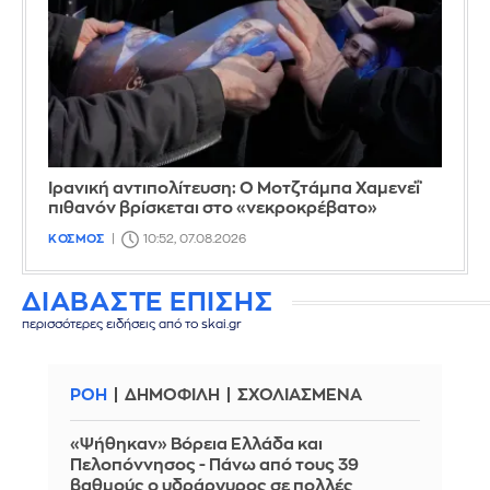
Ιρανική αντιπολίτευση: Ο Μοτζτάμπα Χαμενεΐ
πιθανόν βρίσκεται στο «νεκροκρέβατο»
ΚΟΣΜΟΣ
10:52, 07.08.2026
ΔΙΑΒΑΣΤΕ ΕΠΙΣΗΣ
περισσότερες ειδήσεις από το skai.gr
ΡΟΗ
ΔΗΜΟΦΙΛΗ
ΣΧΟΛΙΑΣΜΕΝΑ
«Ψήθηκαν» Βόρεια Ελλάδα και
Πελοπόννησος - Πάνω από τους 39
βαθμούς ο υδράργυρος σε πολλές