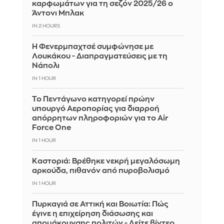
καρφωμάτων για τη σεζόν 2025/26 ο
Άντονι Μπλακ
IN 2 HOURS
Η Φενερμπαχτσέ συμφώνησε με
Λουκάκου - Διαπραγματεύσεις με τη
Νάπολι
IN 1 HOUR
Το Πεντάγωνο κατηγορεί πρώην
υπουργό Αεροπορίας για διαρροή
απόρρητων πληροφοριών για το Air
Force One
IN 1 HOUR
Καστοριά: Βρέθηκε νεκρή μεγαλόσωμη
αρκούδα, πιθανόν από πυροβολισμό
IN 1 HOUR
Πυρκαγιά σε Αττική και Βοιωτία: Πώς
έγινε η επιχείρηση διάσωσης και
απομάκρυνσης πολιτών - Δείτε βίντεο,