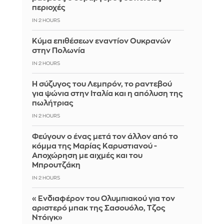
περιοχές
IN 2 HOURS
Κύμα επιθέσεων εναντίον Ουκρανών
στην Πολωνία
IN 2 HOURS
Η σύζυγος του Λεμπρόν, το ραντεβού
για ψώνια στην Ιταλία και η απόλυση της
πωλήτριας
IN 2 HOURS
Φεύγουν ο ένας μετά τον άλλον από το
κόμμα της Μαρίας Καρυστιανού -
Αποχώρηση με αιχμές και του
Μπρουτζάκη
IN 2 HOURS
«Ενδιαφέρον του Ολυμπιακού για τον
αριστερό μπακ της Σασουόλο, Τζος
Ντόιγκ»