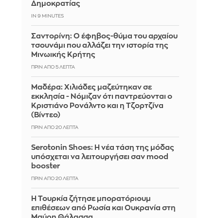
Δημοκρατίας
IN 9 MINUTES
Σαντορίνη: Ο έφηβος-θύμα του αρχαίου
τσουνάμι που αλλάζει την ιστορία της
Μινωικής Κρήτης
ΠΡΙΝ ΑΠΌ 5 ΛΕΠΤΆ
Μαδέρα: Χιλιάδες μαζεύτηκαν σε
εκκλησία - Νόμιζαν ότι παντρεύονται ο
Κριστιάνο Ρονάλντο και η Τζορτζίνα
(Βίντεο)
ΠΡΙΝ ΑΠΌ 20 ΛΕΠΤΆ
Serotonin Shoes: Η νέα τάση της μόδας
υπόσχεται να λειτουργήσει σαν mood
booster
ΠΡΙΝ ΑΠΌ 20 ΛΕΠΤΆ
Η Τουρκία ζήτησε μπορατόριουμ
επιθέσεων από Ρωσία και Ουκρανία στη
Μαύρη Θάλασσα