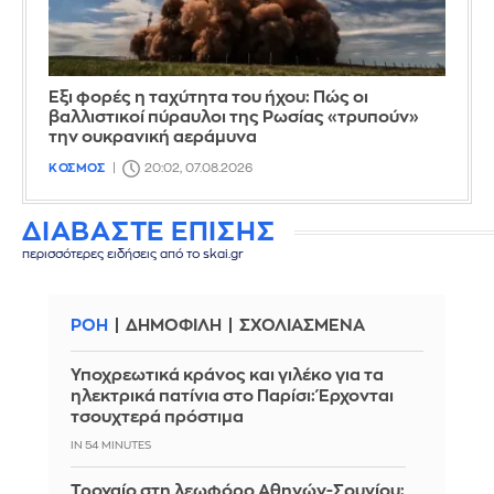
Έξι φορές η ταχύτητα του ήχου: Πώς οι
βαλλιστικοί πύραυλοι της Ρωσίας «τρυπούν»
την ουκρανική αεράμυνα
ΚΟΣΜΟΣ
20:02, 07.08.2026
ΔΙΑΒΑΣΤΕ ΕΠΙΣΗΣ
περισσότερες ειδήσεις από το skai.gr
ΡΟΗ
ΔΗΜΟΦΙΛΗ
ΣΧΟΛΙΑΣΜΕΝΑ
Υποχρεωτικά κράνος και γιλέκο για τα
ηλεκτρικά πατίνια στο Παρίσι: Έρχονται
τσουχτερά πρόστιμα
IN 54 MINUTES
Τροχαίο στη λεωφόρο Αθηνών-Σουνίου: