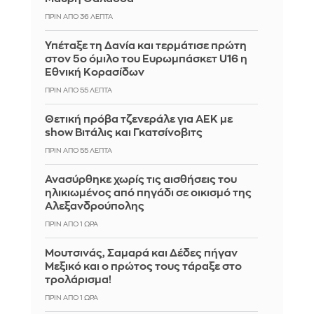
ΠΡΙΝ ΑΠΌ 36 ΛΕΠΤΆ
Υπέταξε τη Δανία και τερμάτισε πρώτη
στον 5ο όμιλο του Ευρωμπάσκετ U16 η
Εθνική Κορασίδων
ΠΡΙΝ ΑΠΌ 55 ΛΕΠΤΆ
Θετική πρόβα τζενεράλε για ΑΕΚ με
show Βιτάλις και Γκατσίνοβιτς
ΠΡΙΝ ΑΠΌ 55 ΛΕΠΤΆ
Ανασύρθηκε χωρίς τις αισθήσεις του
ηλικιωμένος από πηγάδι σε οικισμό της
Αλεξανδρούπολης
ΠΡΙΝ ΑΠΌ 1 ΏΡΑ
Μουτσινάς, Σαμαρά και Δέδες πήγαν
Μεξικό και ο πρώτος τους τάραξε στο
τρολάρισμα!
ΠΡΙΝ ΑΠΌ 1 ΏΡΑ