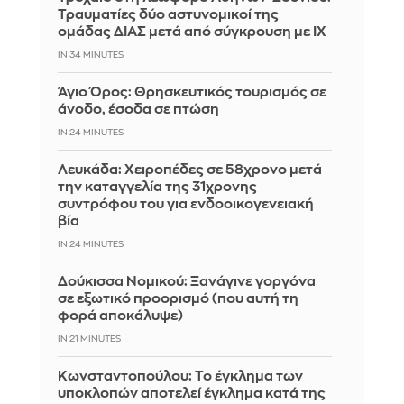
Τραυματίες δύο αστυνομικοί της
ομάδας ΔΙΑΣ μετά από σύγκρουση με ΙΧ
IN 34 MINUTES
Άγιο Όρος: Θρησκευτικός τουρισμός σε
άνοδο, έσοδα σε πτώση
IN 24 MINUTES
Λευκάδα: Χειροπέδες σε 58χρονο μετά
την καταγγελία της 31χρονης
συντρόφου του για ενδοοικογενειακή
βία
IN 24 MINUTES
Δούκισσα Νομικού: Ξανάγινε γοργόνα
σε εξωτικό προορισμό (που αυτή τη
φορά αποκάλυψε)
IN 21 MINUTES
Κωνσταντοπούλου: Το έγκλημα των
υποκλοπών αποτελεί έγκλημα κατά της