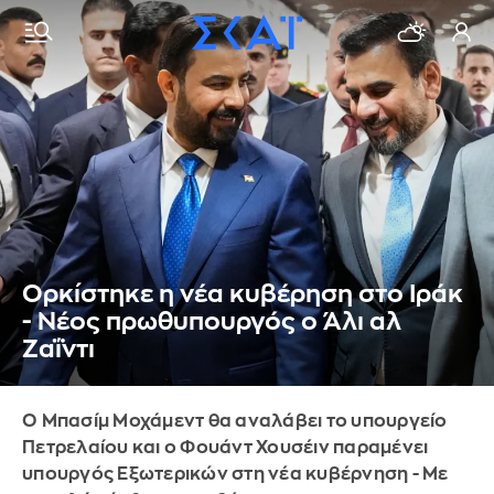
Ορκίστηκε η νέα κυβέρηση στο Ιράκ
- Νέος πρωθυπουργός ο Άλι αλ
Ζαΐντι
Ο Μπασίμ Μοχάμεντ θα αναλάβει το υπουργείο
Πετρελαίου και ο Φουάντ Χουσέιν παραμένει
υπουργός Εξωτερικών στη νέα κυβέρνηση - Mε