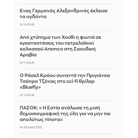
Ένας Γερμανός Αλεξανδρινός έκλεισε
τα ογδόντα
IN 1 HOUR
Από χτύπημα των Χούθι η φωτιά σε
εγκαταστάσεις του πετρελαϊκού
κολοσσού Aramco στη Σαουδική
Αραβία
IN 1 HOUR
Ο Ράσελ Κρόου συναντά την Πριγιάνκα
Τσόπρα Τζόνας στο sci-fi θρίλερ
«Bluefly»
IN 1 HOUR
ΠΑΣΟΚ: «Η Εστία ανάλωσε τη μισή
δημοσιογραφική της ύλη για να μην πει
απολύτως τίποτα»
IN 55 MINUTES