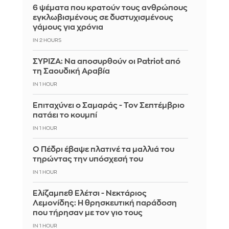
6 ψέματα που κρατούν τους ανθρώπους
εγκλωβισμένους σε δυστυχισμένους
γάμους για χρόνια
IN 2 HOURS
ΣΥΡΙΖΑ: Να αποσυρθούν οι Patriot από
τη Σαουδική Αραβία
IN 1 HOUR
Επιταχύνει ο Σαμαράς - Τον Σεπτέμβριο
πατάει το κουμπί
IN 1 HOUR
Ο Πέδρι έβαψε πλατινέ τα μαλλιά του
τηρώντας την υπόσχεσή του
IN 1 HOUR
Ελίζαμπεθ Ελέτσι - Νεκτάριος
Λεμονίδης: Η θρησκευτική παράδοση
που τήρησαν με τον γιο τους
IN 1 HOUR