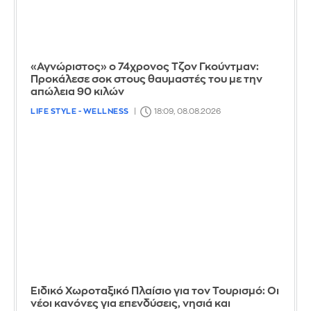
«Αγνώριστος» ο 74χρονος Τζον Γκούντμαν:
Προκάλεσε σοκ στους θαυμαστές του με την
απώλεια 90 κιλών
LIFE STYLE - WELLNESS
18:09, 08.08.2026
Ειδικό Χωροταξικό Πλαίσιο για τον Τουρισμό: Οι
νέοι κανόνες για επενδύσεις, νησιά και