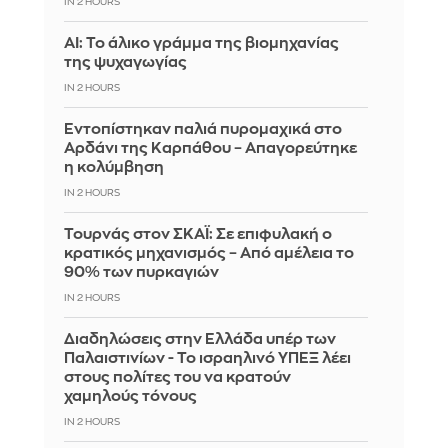
IN 2 HOURS
AI: Το άλικο γράμμα της βιομηχανίας
της ψυχαγωγίας
IN 2 HOURS
Εντοπίστηκαν παλιά πυρομαχικά στο
Αρδάνι της Καρπάθου – Απαγορεύτηκε
η κολύμβηση
IN 2 HOURS
Τουρνάς στον ΣΚΑΪ: Σε επιφυλακή ο
κρατικός μηχανισμός – Από αμέλεια το
90% των πυρκαγιών
IN 2 HOURS
Διαδηλώσεις στην Ελλάδα υπέρ των
Παλαιστινίων - Το ισραηλινό ΥΠΕΞ λέει
στους πολίτες του να κρατούν
χαμηλούς τόνους
IN 2 HOURS