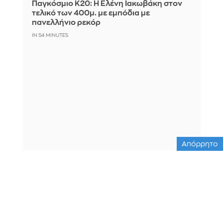
Παγκόσμιο Κ20: Η Ελένη Ιακωβάκη στον
τελικό των 400μ. με εμπόδια με
πανελλήνιο ρεκόρ
IN 54 MINUTES
Απόρρητο