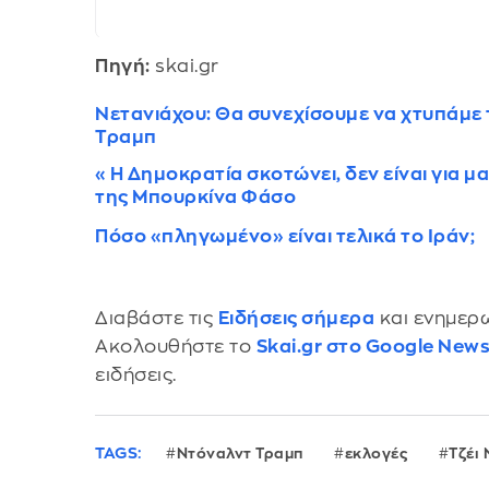
Πηγή:
skai.gr
Νετανιάχου: Θα συνεχίσουμε να χτυπάμε 
Τραμπ
«Η Δημοκρατία σκοτώνει, δεν είναι για μα
της Μπουρκίνα Φάσο
Πόσο «πληγωμένο» είναι τελικά το Ιράν;
Διαβάστε τις
Ειδήσεις σήμερα
και ενημερω
Ακολουθήστε το
Skai.gr στο Google New
ειδήσεις.
TAGS:
Ντόναλντ Τραμπ
εκλογές
Τζέι 