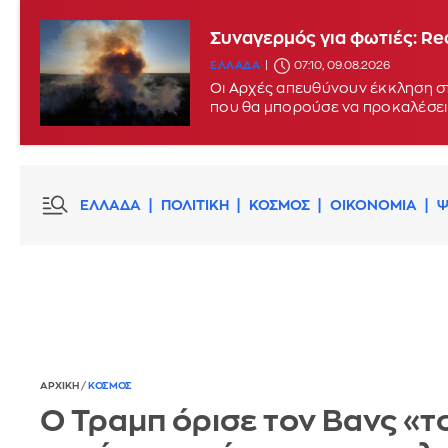
Συναγερμός για φωτιές: Red
ΕΛΛΑΔΑ
07:10, 09.08.2026
Οι Αρχές απευθύνουν έκκληση στ
που θα μπορούσε να προκαλέσει
ΕΛΛΑΔΑ
ΠΟΛΙΤΙΚΗ
ΚΟΣΜΟΣ
ΟΙΚΟΝΟΜΙΑ
Ψ
ΑΡΧΙΚΗ
/
ΚΟΣΜΟΣ
Ο Τραμπ όρισε τον Βανς «