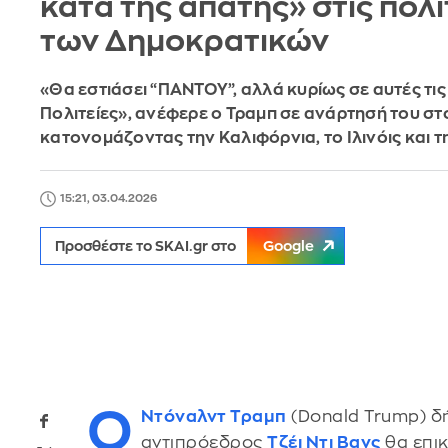
κατά της απάτης» στις πολι
των Δημοκρατικών
«Θα εστιάσει “ΠΑΝΤΟΥ”, αλλά κυρίως σε αυτές τι
Πολιτείες», ανέφερε ο Τραμπ σε ανάρτησή του στο
κατονομάζοντας την Καλιφόρνια, το Ιλινόις και τ
15:21, 03.04.2026
Προσθέστε το SKAI.gr στο
Google
Ο
Ντόναλντ Τραμπ
(Donald Trump) δ
αντιπρόεδρος
Τζέι Ντι Βανς
θα επικ