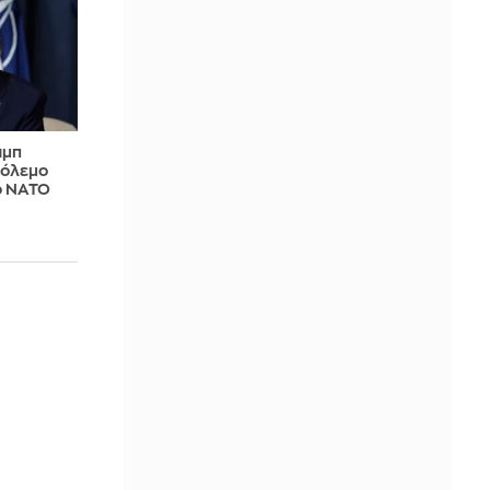
αμπ
πόλεμο
το ΝΑΤΟ