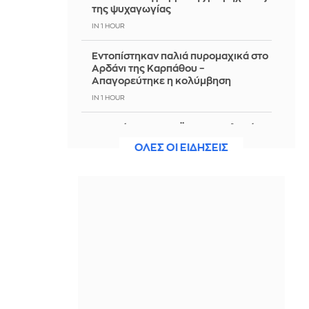
της ψυχαγωγίας
IN 1 HOUR
Εντοπίστηκαν παλιά πυρομαχικά στο
Αρδάνι της Καρπάθου –
Απαγορεύτηκε η κολύμβηση
IN 1 HOUR
Τουρνάς στον ΣΚΑΪ: Σε επιφυλακή ο
κρατικός μηχανισμός – Από αμέλεια
ΟΛΕΣ ΟΙ ΕΙΔΗΣΕΙΣ
το 90% των πυρκαγιών
IN 1 HOUR
Διαδηλώσεις στην Ελλάδα υπέρ των
Παλαιστινίων - Το ισραηλινό ΥΠΕΞ
λέει στους πολίτες του να κρατούν
χαμηλούς τόνους
IN 54 MINUTES
6 ψέματα που κρατούν τους
ανθρώπους εγκλωβισμένους σε
δυστυχισμένους γάμους για χρόνια