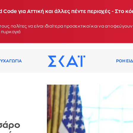
 Code για Αττική και άλλες πέντε περιοχές - Στο κ
ους πολίτες να είναι ιδιαίτερα προσεκτικοί και να αποφεύγο
 πυρκαγιά
ΥΧΑΓΩΓΙΑ
ΡΟΗ ΕΙ
τσάρο