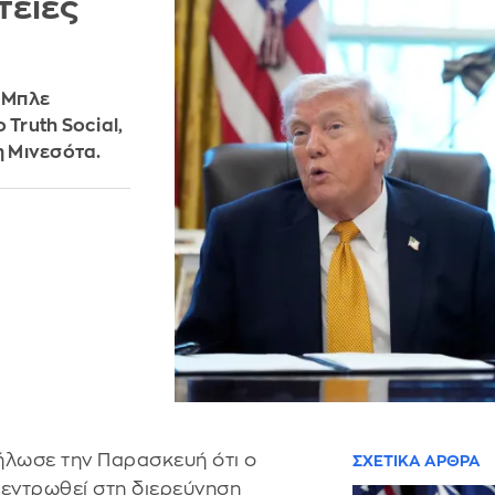
τείες
ς Μπλε
 Truth Social,
η Μινεσότα.
ήλωσε την Παρασκευή ότι ο
ΣΧΕΤΙΚΑ ΑΡΘΡΑ
εντρωθεί στη διερεύνηση