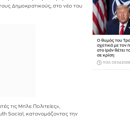
 τους Δημοκρατικούς, στο νέο του
Ο θυμός του Τρ
σχετικά με τον 
στο Ιράν θέτει 
σε κρίση
11:00, 03.04.2026
τές τις Μπλε Πολιτείες»,
th Social, κατονομάζοντας την