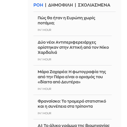
ΡΟΗ
ΔΗΜΟΦΙΛΗ
ΣΧΟΛΙΑΣΜΕΝΑ
Πώς θα ήταν η Ευρώπη χωρίς
ποτάμια;
IN 1 HOUR
Δύο νέοι Αντιπεριφερειάρχες
ορίστηκαν στην Αττική από τον Νίκο
Χαρδαλιά
IN 1 HOUR
Μάρα Ζαχαρέα: Η φωτογραφία της
από την Πάρο είναι ο ορισμός του
«δίαιτα από Δευτέρα»
IN 1 HOUR
Φρανσίσκο: Το τρομερό στατιστικό
και η συνέπεια στα τρίποντα
IN 1 HOUR
AI: Το άλικο γράμμα της βιομηχανίας