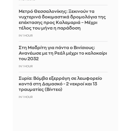
Μετρό Θεσσαλονίκης: Ξεκινούν τα
νυχτερινά δοκιμαστικά δρομολόγια της
επέκτασης προς Καλαμαριά – Μέχρι
τέλος του μήνα η παράδοση
IN 1 HOUR
Στη Μαδρίτη για πάντα ο Βινίσιους:
Ανανέωσε με τη Ρεάλ μέχρι το καλοκαίρι
του 2032
IN 1 HOUR
Συρία: Βόμβα εξερράγη σε λεωφορείο
κοντά στη Δαμασκό - 2 νεκροί και 13
τραυματίες (Βίντεο)
IN 1 HOUR