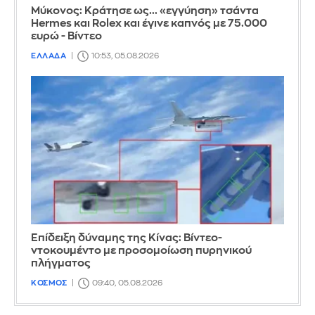
Μύκονος: Κράτησε ως... «εγγύηση» τσάντα
Hermes και Rolex και έγινε καπνός με 75.000
ευρώ - Βίντεο
ΕΛΛΑΔΑ
10:53, 05.08.2026
Επίδειξη δύναμης της Κίνας: Βίντεο-
ντοκουμέντο με προσομοίωση πυρηνικού
πλήγματος
ΚΟΣΜΟΣ
09:40, 05.08.2026