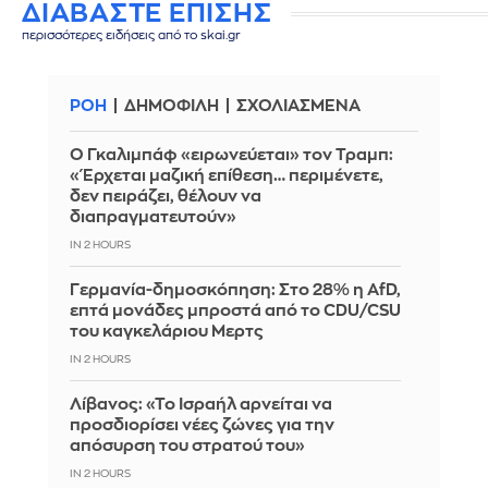
ΔΙΑΒΑΣΤΕ ΕΠΙΣΗΣ
περισσότερες ειδήσεις από το skai.gr
ΡΟΗ
ΔΗΜΟΦΙΛΗ
ΣΧΟΛΙΑΣΜΕΝΑ
Ο Γκαλιμπάφ «ειρωνεύεται» τον Τραμπ:
«Έρχεται μαζική επίθεση… περιμένετε,
δεν πειράζει, θέλουν να
διαπραγματευτούν»
IN 2 HOURS
Γερμανία-δημοσκόπηση: Στο 28% η AfD,
επτά μονάδες μπροστά από το CDU/CSU
του καγκελάριου Μερτς
IN 2 HOURS
Λίβανος: «Το Ισραήλ αρνείται να
προσδιορίσει νέες ζώνες για την
απόσυρση του στρατού του»
IN 2 HOURS