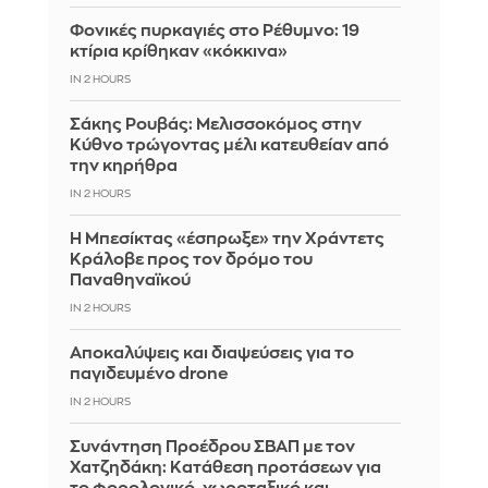
Φονικές πυρκαγιές στο Ρέθυμνο: 19
κτίρια κρίθηκαν «κόκκινα»
IN 2 HOURS
Σάκης Ρουβάς: Μελισσοκόμος στην
Κύθνο τρώγοντας μέλι κατευθείαν από
την κηρήθρα
IN 2 HOURS
Η Μπεσίκτας «έσπρωξε» την Χράντετς
Κράλοβε προς τον δρόμο του
Παναθηναϊκού
IN 2 HOURS
Αποκαλύψεις και διαψεύσεις για το
παγιδευμένο drone
IN 2 HOURS
Συνάντηση Προέδρου ΣΒΑΠ με τον
Χατζηδάκη: Κατάθεση προτάσεων για