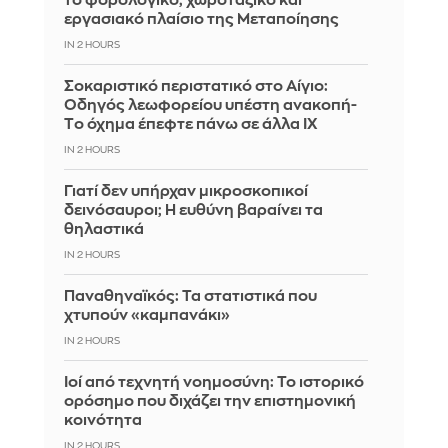
το φορολογικό, χωροταξικό και
εργασιακό πλαίσιο της Μεταποίησης
IN 2 HOURS
Σοκαριστικό περιστατικό στο Αίγιο:
Οδηγός λεωφορείου υπέστη ανακοπή-
Tο όχημα έπεφτε πάνω σε άλλα ΙΧ
IN 2 HOURS
Γιατί δεν υπήρχαν μικροσκοπικοί
δεινόσαυροι; Η ευθύνη βαραίνει τα
θηλαστικά
IN 2 HOURS
Παναθηναϊκός: Τα στατιστικά που
χτυπούν «καμπανάκι»
IN 2 HOURS
Ιοί από τεχνητή νοημοσύνη: Το ιστορικό
ορόσημο που διχάζει την επιστημονική
κοινότητα
IN 2 HOURS