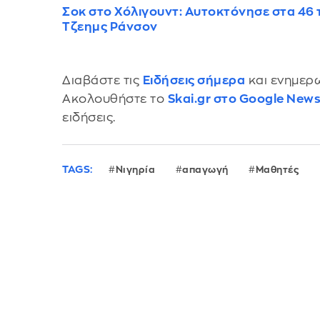
Σοκ στο Χόλιγουντ: Αυτοκτόνησε στα 46 τ
Τζεημς Ράνσον
Διαβάστε τις
Ειδήσεις σήμερα
και ενημερω
Ακολουθήστε το
Skai.gr στο Google New
ειδήσεις.
TAGS:
Νιγηρία
απαγωγή
Μαθητές