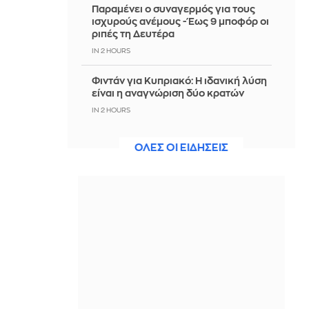
Παραμένει ο συναγερμός για τους
ισχυρούς ανέμους - Έως 9 μποφόρ οι
ριπές τη Δευτέρα
IN 2 HOURS
Φιντάν για Κυπριακό: Η ιδανική λύση
είναι η αναγνώριση δύο κρατών
IN 2 HOURS
Αυτοκίνητο έπεσε σε γκρεμό στην
ΟΛΕΣ ΟΙ ΕΙΔΗΣΕΙΣ
Πάρνηθα - Σώοι οι 4 επιβαίνοντες
IN 2 HOURS
Σκληρή στάση από Ιράν: «Όχι» σε
επανεκκίνηση των απευθείας
συνομιλιών όσο οι ΗΠΑ παραβιάζουν
τη συμφωνία
IN 2 HOURS
Παρ' ολίγον σύγκρουση αεροπλάνων
στο αεροδρόμιο του Σίδνεϊ