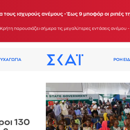
α τους ισχυρούς ανέμους - Έως 9 μποφόρ οι ριπές τ
Κρήτη παρουσιάζει σήμερα τις μεγαλύτερες εντάσεις ανέμου -
ΥΧΑΓΩΓΙΑ
ΡΟΗ ΕΙ
ροι 130