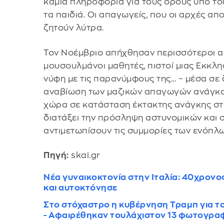
καμία πληροφορία για τους όρους υπό τ
τα παιδιά. Οι απαγωγείς, που οι αρχές α
ζητούν λύτρα.
Τον Νοέμβριο απήχθησαν περισσότεροι α
μουσουλμάνοι μαθητές, πιστοί μιας Εκκλη
νύφη με τις παρανύμφους της… – μέσα σε 
αναβίωση των μαζικών απαγωγών ανάγκασ
χώρα σε κατάσταση έκτακτης ανάγκης στο
διατάξει την πρόσληψη αστυνομικών και 
αντιμετωπίσουν τις συμμορίες των ενόπλω
Πηγή:
skai.gr
Νέα γυναικοκτονία στην Ιταλία: 40χρον
και αυτοκτόνησε
Στο στόχαστρο η κυβέρνηση Τραμπ για το
- Αφαιρέθηκαν τουλάχιστον 13 φωτογρα