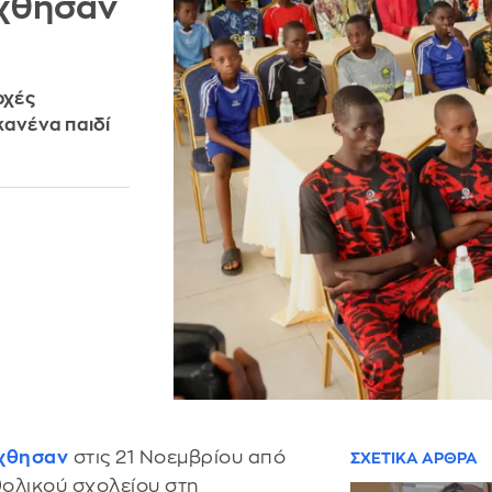
ήχθησαν
ρχές
κανένα παιδί
χθησαν
στις 21 Νοεμβρίου από
ΣΧΕΤΙΚΑ ΑΡΘΡΑ
θολικού σχολείου στη