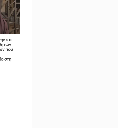
θηκε ο
θητών
κών που
ίο στη