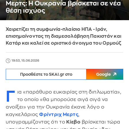
Μερτς: Η Ουκρανία βρίσκεται σε νέα
θέση ισχύος
Χαιρετίζει τη συμφωνία-πλαίσιο ΗΠΑ - Ιράν,
επισημαίνοντας τη διαμεσολάβηση Πακιστάν και
Κατάρ και καλεί σε οριστικό άνοιγμα του Ορμούζ
19:53, 15.06.2026
Προσθέστε το SKAI.gr στο
Google
Γ
ια «παράθυρο ευκαιρίας στη διπλωματία»,
το οποίο «θα μπορούσε σιγά σιγά να
ανοίξει» για την Ουκρανία έκανε λόγο ο
καγκελάριος
Φρίντριχ Μερτς
,
υπογραμμίζοντας ότι το
Κίεβο
βρίσκεται τώρα