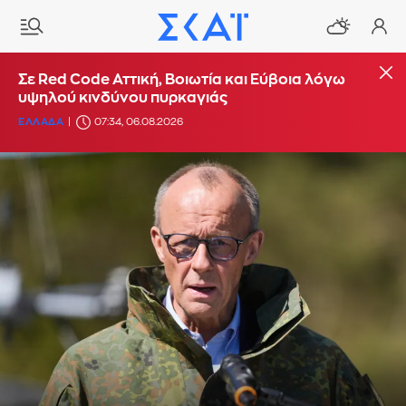
Σε Red Code Αττική, Βοιωτία και Εύβοια λόγω
υψηλού κινδύνου πυρκαγιάς
ΕΛΛΑΔΑ
07:34, 06.08.2026