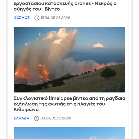
εργοστασίου κατασκευής drones - Νεκρός ο
οδηγός του - Βίντεο
ΚΟΣΜΟΣ
13:54, 05.08.2026
Συγκλονιστικό timelapse βίντεο από τη ραγδαία
εξάπλωση της φωτιάς στις πλαγιές του
Κιθαιρώνα
ΕΛΛΑΔΑ
08:24, 05.08.2026