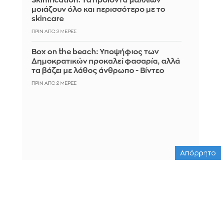
Skinification: Τα προϊόντα μαλλιών
μοιάζουν όλο και περισσότερο με το
skincare
ΠΡΙΝ ΑΠΌ 2 ΜΈΡΕΣ
Box on the beach: Υποψήφιος των
Δημοκρατικών προκαλεί φασαρία, αλλά
τα βάζει με λάθος άνθρωπο - Βίντεο
ΠΡΙΝ ΑΠΌ 2 ΜΈΡΕΣ
Απόρρητο