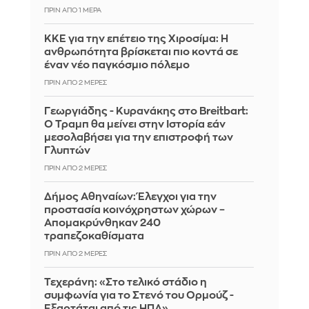
ΠΡΙΝ ΑΠΌ 1 ΜΈΡΑ
ΚΚΕ για την επέτειο της Χιροσίμα: Η
ανθρωπότητα βρίσκεται πιο κοντά σε
έναν νέο παγκόσμιο πόλεμο
ΠΡΙΝ ΑΠΌ 2 ΜΈΡΕΣ
Γεωργιάδης - Κυρανάκης στο Breitbart:
Ο Τραμπ θα μείνει στην Ιστορία εάν
μεσολαβήσει για την επιστροφή των
Γλυπτών
ΠΡΙΝ ΑΠΌ 2 ΜΈΡΕΣ
Δήμος Αθηναίων: Έλεγχοι για την
προστασία κοινόχρηστων χώρων –
Απομακρύνθηκαν 240
τραπεζοκαθίσματα
ΠΡΙΝ ΑΠΌ 2 ΜΈΡΕΣ
Τεχεράνη: «Στο τελικό στάδιο η
συμφωνία για το Στενό του Ορμούζ -
Εξαρτάται από τις ΗΠΑ»