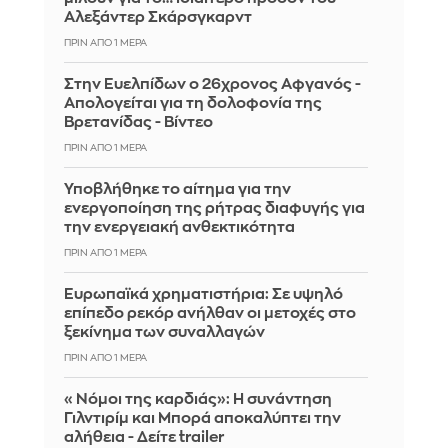
Αλεξάντερ Σκάρσγκαρντ
ΠΡΙΝ ΑΠΌ 1 ΜΈΡΑ
Στην Ευελπίδων ο 26χρονος Αφγανός -
Απολογείται για τη δολοφονία της
Βρετανίδας - Βίντεο
ΠΡΙΝ ΑΠΌ 1 ΜΈΡΑ
Υποβλήθηκε το αίτημα για την
ενεργοποίηση της ρήτρας διαφυγής για
την ενεργειακή ανθεκτικότητα
ΠΡΙΝ ΑΠΌ 1 ΜΈΡΑ
Ευρωπαϊκά χρηματιστήρια: Σε υψηλό
επίπεδο ρεκόρ ανήλθαν οι μετοχές στο
ξεκίνημα των συναλλαγών
ΠΡΙΝ ΑΠΌ 1 ΜΈΡΑ
«Νόμοι της καρδιάς»: Η συνάντηση
Γιλντιρίμ και Μπορά αποκαλύπτει την
αλήθεια - Δείτε trailer