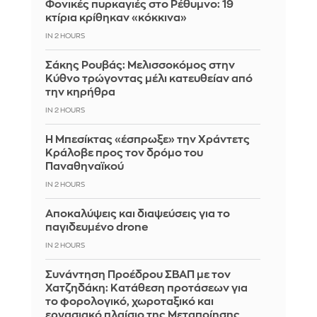
Φονικές πυρκαγιές στο Ρέθυμνο: 19
κτίρια κρίθηκαν «κόκκινα»
IN 2 HOURS
Σάκης Ρουβάς: Μελισσοκόμος στην
Κύθνο τρώγοντας μέλι κατευθείαν από
την κηρήθρα
IN 2 HOURS
Η Μπεσίκτας «έσπρωξε» την Χράντετς
Κράλοβε προς τον δρόμο του
Παναθηναϊκού
IN 2 HOURS
Αποκαλύψεις και διαψεύσεις για το
παγιδευμένο drone
IN 2 HOURS
Συνάντηση Προέδρου ΣΒΑΠ με τον
Χατζηδάκη: Κατάθεση προτάσεων για
το φορολογικό, χωροταξικό και
εργασιακό πλαίσιο της Μεταποίησης