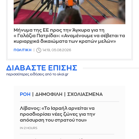
Μήνυμα της ΕΕ προς την Άγκυρα για τη
«Γαλάζια Πατρίδα»: «Αναμένουμε να σέβεται τα
κυριαρχικά δικαιώματα των κρατών μελών»
ΠΟΛΙΤΙΚΗ
14:19, 05.08.2026
ΔΙΑΒΑΣΤΕ ΕΠΙΣΗΣ
περισσότερες ειδήσεις από το skai.gr
ΡΟΗ
ΔΗΜΟΦΙΛΗ
ΣΧΟΛΙΑΣΜΕΝΑ
Λίβανος: «Το Ισραήλ αρνείται να
προσδιορίσει νέες ζώνες για την
απόσυρση του στρατού του»
IN 2 HOURS