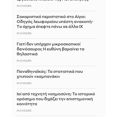
IN 2 HOURS
Σοκαριστικό περιστατικό στο Αίγιο:
Οδηγός λεωφορείου υπέστη ανακοπή-
Tο όχημα έπεφτε πάνω σε άλλα ΙΧ
IN 2 HOURS
Γιατί δεν υπήρχαν μικροσκοπικοί
δεινόσαυροι; Η ευθύνη βαραίνει τα
θηλαστικά
IN 2 HOURS
Παναθηναϊκός: Τα στατιστικά που
χτυπούν «καμπανάκι»
IN 2 HOURS
Ιοί από τεχνητή νοημοσύνη: Το ιστορικό
ορόσημο που διχάζει την επιστημονική
κοινότητα
IN 2 HOURS