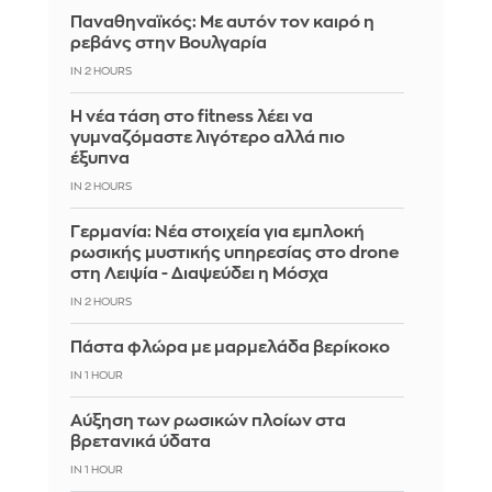
Παναθηναϊκός: Με αυτόν τον καιρό η
ρεβάνς στην Βουλγαρία
IN 2 HOURS
Η νέα τάση στο fitness λέει να
γυμναζόμαστε λιγότερο αλλά πιο
έξυπνα
IN 2 HOURS
Γερμανία: Νέα στοιχεία για εμπλοκή
ρωσικής μυστικής υπηρεσίας στο drone
στη Λειψία - Διαψεύδει η Μόσχα
IN 2 HOURS
Πάστα φλώρα με μαρμελάδα βερίκοκο
IN 1 HOUR
Αύξηση των ρωσικών πλοίων στα
βρετανικά ύδατα
IN 1 HOUR