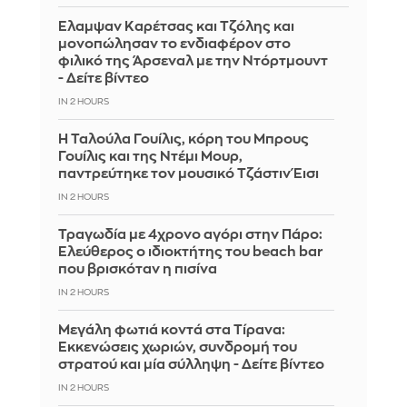
Έλαμψαν Καρέτσας και Τζόλης και
μονοπώλησαν το ενδιαφέρον στο
φιλικό της Άρσεναλ με την Ντόρτμουντ
- Δείτε βίντεο
IN 2 HOURS
Η Ταλούλα Γουίλις, κόρη του Μπρους
Γουίλις και της Ντέμι Μουρ,
παντρεύτηκε τον μουσικό Τζάστιν Έισι
IN 2 HOURS
Τραγωδία με 4χρονο αγόρι στην Πάρο:
Ελεύθερος ο ιδιοκτήτης του beach bar
που βρισκόταν η πισίνα
IN 2 HOURS
Μεγάλη φωτιά κοντά στα Τίρανα:
Εκκενώσεις χωριών, συνδρομή του
στρατού και μία σύλληψη - Δείτε βίντεο
IN 2 HOURS