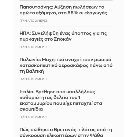
Παπουτσάνης: Αύξηση πωλήσεων το
πρώτο εξάμηνο, στο 55% οι εξαγωγές
ΠΡΙΝ ΑΠΌ 2 ΜΈΡΕΣ
ΗΠΑ: Συνελήφθη ένας ύποπτος για τις
πυρκαγιές στο Σποκάν
ΠΡΙΝ ΑΠΌ 2 ΜΈΡΕΣ
Πολωνία: Μαχητικά αναχαίτισαν ρωσικό
κατασκοπευτικό αεροσκάφος πάνω από
τη Βαλτική
ΠΡΙΝ ΑΠΌ 2 ΜΈΡΕΣ
Ιταλία: Βρέθηκε από υπαλλήλους
καθαριότητας δελτίο του 1
εκατομμυρίου που είχε πεταχτεί στα
σκουπίδια
ΠΡΙΝ ΑΠΌ 2 ΜΈΡΕΣ
Πώς σώθηκε ο Βρετανός πιλότος από τη
σύγκρουση ελικοπτέρων στην Ψάθα