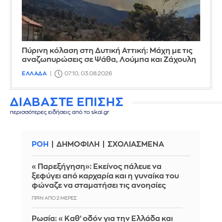
Πύρινη κόλαση στη Δυτική Αττική: Μάχη με τις
αναζωπυρώσεις σε Ψάθα, Λούμπα και Ζάχουλη
ΕΛΛΑΔΑ
07:10, 03.08.2026
ΔΙΑΒΑΣΤΕ ΕΠΙΣΗΣ
περισσότερες ειδήσεις από το skai.gr
ΡΟΗ
ΔΗΜΟΦΙΛΗ
ΣΧΟΛΙΑΣΜΕΝΑ
«Παρεξήγηση»: Εκείνος πάλευε να
ξεφύγει από καρχαρία και η γυναίκα του
φώναζε να σταματήσει τις ανοησίες
ΠΡΙΝ ΑΠΌ 2 ΜΈΡΕΣ
Ρωσία: «Καθ’ οδόν για την Ελλάδα και