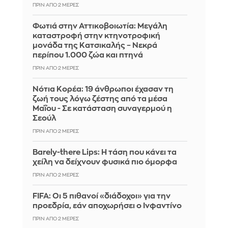
ΠΡΙΝ ΑΠΌ 2 ΜΈΡΕΣ
Φωτιά στην Αττικοβοιωτία: Μεγάλη
καταστροφή στην κτηνοτροφική
μονάδα της Κατσικαλής – Νεκρά
περίπου 1.000 ζώα και πτηνά
ΠΡΙΝ ΑΠΌ 2 ΜΈΡΕΣ
Νότια Κορέα: 19 άνθρωποι έχασαν τη
ζωή τους λόγω ζέστης από τα μέσα
Μαΐου - Σε κατάσταση συναγερμού η
Σεούλ
ΠΡΙΝ ΑΠΌ 2 ΜΈΡΕΣ
Barely-there Lips: Η τάση που κάνει τα
χείλη να δείχνουν φυσικά πιο όμορφα
ΠΡΙΝ ΑΠΌ 2 ΜΈΡΕΣ
FIFA: Οι 5 πιθανοί «διάδοχοι» για την
προεδρία, εάν αποχωρήσει ο Ινφαντίνο
ΠΡΙΝ ΑΠΌ 2 ΜΈΡΕΣ