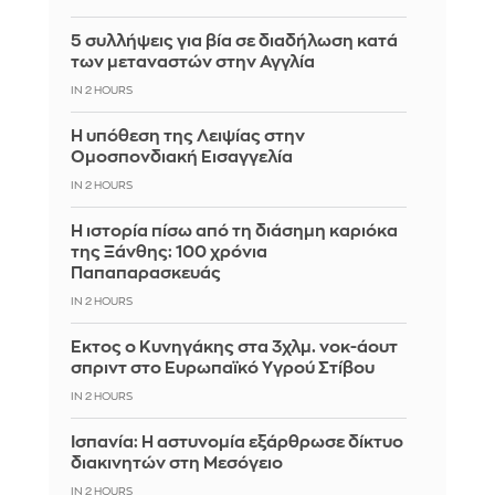
5 συλλήψεις για βία σε διαδήλωση κατά
των μεταναστών στην Αγγλία
IN 2 HOURS
Η υπόθεση της Λειψίας στην
Ομοσπονδιακή Εισαγγελία
IN 2 HOURS
Η ιστορία πίσω από τη διάσημη καριόκα
της Ξάνθης: 100 χρόνια
Παπαπαρασκευάς
IN 2 HOURS
Έκτος ο Κυνηγάκης στα 3χλμ. νοκ-άουτ
σπριντ στο Ευρωπαϊκό Υγρού Στίβου
IN 2 HOURS
Ισπανία: Η αστυνομία εξάρθρωσε δίκτυο
διακινητών στη Μεσόγειο
IN 2 HOURS