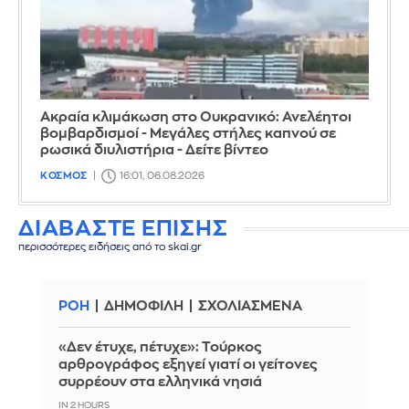
Ακραία κλιμάκωση στο Ουκρανικό: Ανελέητοι
βομβαρδισμοί - Μεγάλες στήλες καπνού σε
ρωσικά διυλιστήρια - Δείτε βίντεο
ΚΟΣΜΟΣ
16:01, 06.08.2026
ΔΙΑΒΑΣΤΕ ΕΠΙΣΗΣ
περισσότερες ειδήσεις από το skai.gr
ΡΟΗ
ΔΗΜΟΦΙΛΗ
ΣΧΟΛΙΑΣΜΕΝΑ
«Δεν έτυχε, πέτυχε»: Τούρκος
αρθρογράφος εξηγεί γιατί οι γείτονες
συρρέουν στα ελληνικά νησιά
IN 2 HOURS