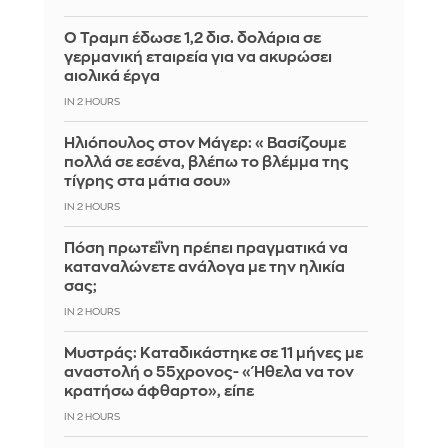
Ο Τραμπ έδωσε 1,2 δισ. δολάρια σε
γερμανική εταιρεία για να ακυρώσει
αιολικά έργα
IN 2 HOURS
Ηλιόπουλος στον Μάγερ: «Βασίζουμε
πολλά σε εσένα, βλέπω το βλέμμα της
τίγρης στα μάτια σου»
IN 2 HOURS
Πόση πρωτεΐνη πρέπει πραγματικά να
καταναλώνετε ανάλογα με την ηλικία
σας;
IN 2 HOURS
Μυστράς: Καταδικάστηκε σε 11 μήνες με
αναστολή ο 55χρονος- «Ήθελα να τον
κρατήσω άφθαρτο», είπε
IN 2 HOURS