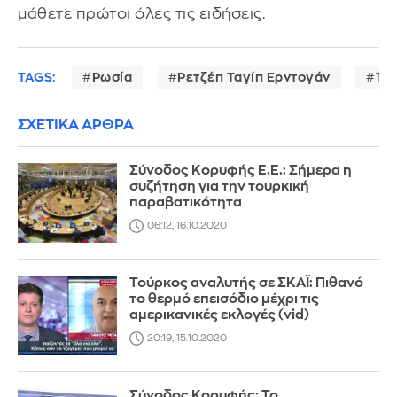
μάθετε πρώτοι όλες τις ειδήσεις.
TAGS:
Ρωσία
Ρετζέπ Ταγίπ Ερντογάν
Το
ΣΧΕΤΙΚΑ ΑΡΘΡΑ
Σύνοδος Κορυφής Ε.Ε.: Σήμερα η
συζήτηση για την τουρκική
παραβατικότητα
06:12, 16.10.2020
Τούρκος αναλυτής σε ΣΚΑΪ: Πιθανό
το θερμό επεισόδιο μέχρι τις
αμερικανικές εκλογές (vid)
20:19, 15.10.2020
Σύνοδος Κορυφής: Το