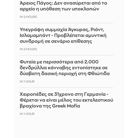
Άρειος Πάγος: Δεν ανασύρεται από το
αρχείο η υπόθεση των υποκλοπών
IN 2 HOURS
Υπεγράφη συμμαχία Άγκυρας, Ριάντ,
Ισλαμαμπάντ - Προβλέπεται αμυντική
συνδρομή σε σενάριο επίθεσης
IN 2 HOURS
Φυτεία με περισσότερα από 2.000
δενδρύλλια κάνναβης εντοπίστηκε σε
δύσβατη δασική περιοχή στη Φθιώτιδα
IN 1 HOUR
Χειροπέδες σε 31χρονο στη Γερμανία -
Φέρεται να είναι μέλος του εκτελεστικού
βραχίονα της Greek Mafia
IN 1 HOUR