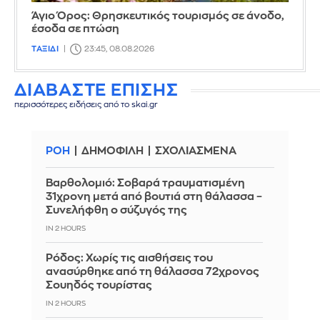
Άγιο Όρος: Θρησκευτικός τουρισμός σε άνοδο,
έσοδα σε πτώση
ΤΑΞΙΔΙ
23:45, 08.08.2026
ΔΙΑΒΑΣΤΕ ΕΠΙΣΗΣ
περισσότερες ειδήσεις από το skai.gr
ΡΟΗ
ΔΗΜΟΦΙΛΗ
ΣΧΟΛΙΑΣΜΕΝΑ
Βαρθολομιό: Σοβαρά τραυματισμένη
31χρονη μετά από βουτιά στη θάλασσα –
Συνελήφθη ο σύζυγός της
IN 2 HOURS
Ρόδος: Χωρίς τις αισθήσεις του
ανασύρθηκε από τη θάλασσα 72χρονος
Σουηδός τουρίστας
IN 2 HOURS