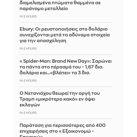
διαμελισμένα πτώματα θαμμένα σε
παράνομο μεταλλείο
IN 2 HOURS
Ebury: Οι ρευστοποιήσεις στο δολάριο
συνεχίζονται μετά τα αδύναμα στοιχεία
για την απασχόληση
IN 2 HOURS
«Spider-Man: Brand New Day»: Σαρώνει
τα πάντα στο πέρασμά του – 1,67 δισ.
δολάρια και…«βλέπει» τα 3 δισ.
IN 2 HOURS
Ο Νετανιάχου θεωρεί την οργή του
Τραμπ «μικρότερο κακό» εν όψει
εκλογών
IN 2 HOURS
Παράταση για περισσότερες από 400
επιχειρήσεις στο «Εξοικονομώ –