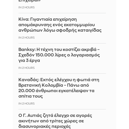
Επιχειρώ»
IN 2 HOURS
Κίνα: Γιγαντιαία επιχείρηση
απομάκρυνσης ενός εκατομμυρίου
ανθρώπων λόγω σφοδρής καταιγίδας
IN 2 HOURS
Banksy: Η τέχνη του κοστίζει ακριβά –
Σχεδόν 150.000 λίρες ο λογαριασμός
για 3 έργα
IN 2 HOURS
Καναδάς: Εκτός ελέγχου η φωτιά στη
Βρετανική Κολομβία – Πάνω από
20.000 άνθρωποι εγκατέλειψαν τα
σπίτια τους
IN 2 HOURS
Ο Γ. Αυτιάς ζητά έλεγχο σε αγορές
ακινήτων από τρίτες χώρες σε
διασυνοριακές περιοχές