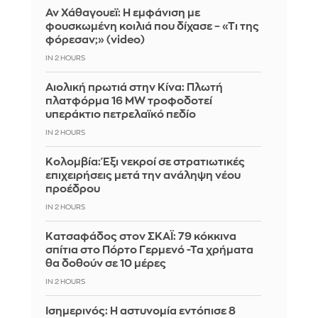
Αν Χάθαγουεϊ: Η εμφάνιση με
φουσκωμένη κοιλιά που δίχασε – «Τι της
φόρεσαν;» (video)
IN 2 HOURS
Αιολική πρωτιά στην Κίνα: Πλωτή
πλατφόρμα 16 MW τροφοδοτεί
υπεράκτιο πετρελαϊκό πεδίο
IN 2 HOURS
Κολομβία: Έξι νεκροί σε στρατιωτικές
επιχειρήσεις μετά την ανάληψη νέου
προέδρου
IN 2 HOURS
Kατσαφάδος στον ΣΚΑΪ: 79 κόκκινα
σπίτια στο Πόρτο Γερμενό -Τα χρήματα
θα δοθούν σε 10 μέρες
IN 2 HOURS
Ισημερινός: Η αστυνομία εντόπισε 8