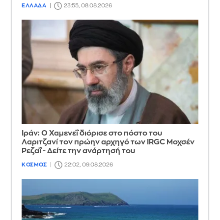
ΕΛΛΑΔΑ
23:55, 08.08.2026
Ιράν: Ο Χαμενεΐ διόρισε στο πόστο του
Λαριτζανί τον πρώην αρχηγό των IRGC Μοχσέν
Ρεζαΐ - Δείτε την ανάρτησή του
ΚΟΣΜΟΣ
22:02, 09.08.2026