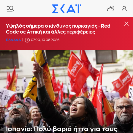
Υψηλός σήμερα ο κίνδυνος πυρκαγιάς - Red
Code σε Αττική και άλλες περιφέρειες
ΕΛΛΑΔΑ
07:20, 10.08.2026
Ισπανία: Πολύ βαριά ήττα για τους