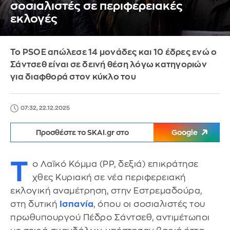
σοσιαλιστές σε περιφερειακές
εκλογές
Το PSOE απώλεσε 14 μονάδες και 10 έδρες ενώ ο
Σάντσεθ είναι σε δεινή θέση λόγω κατηγοριών
για διαφθορά στον κύκλο του
07:32, 22.12.2025
Προσθέστε το SKAI.gr στο
Google
Τ
ο Λαϊκό Κόμμα (PP, δεξιά) επικράτησε
χθες Κυριακή σε νέα περιφερειακή
εκλογική αναμέτρηση, στην Εστρεμαδούρα,
στη δυτική
Ισπανία
, όπου οι σοσιαλιστές του
πρωθυπουργού Πέδρο Σάντσεθ, αντιμέτωποι