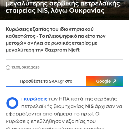
μεγαλύτερης σερβικής πετρελαϊκής
εταιρείας NIS, λόγω Ουκρανίας
Κυρώσεις εξαιτίας του ιδιοκτησιακού
καθεστώτος - Το πλειοψηφικό πακέτο των
μετοχών ανήκει σε ρωσικές εταιρίες με
μεγαλύτερη την Gazprom Njeft
13:05, 09.10.2025
Προσθέστε το SKAI.gr στο
Google
Ο
ι
κυρώσεις
των ΗΠΑ κατά της σερβικής
πετρελαϊκής βιομηχανίας
NIS
άρχισαν να
εφαρμόζονται από σήμερα το πρωί. Οι
κυρώσεις επεβλήθησαν εξαιτίας του
ιδιοκτησιακού καθεστώτος της εταιρίας.