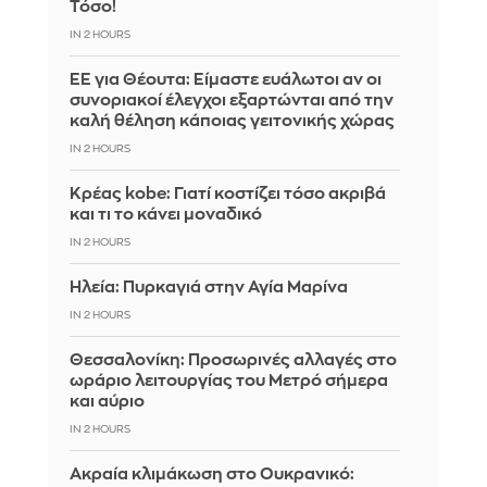
Τόσο!
IN 2 HOURS
ΕΕ για Θέουτα: Είμαστε ευάλωτοι αν οι
συνοριακοί έλεγχοι εξαρτώνται από την
καλή θέληση κάποιας γειτονικής χώρας
IN 2 HOURS
Κρέας kobe: Γιατί κοστίζει τόσο ακριβά
και τι το κάνει μοναδικό
IN 2 HOURS
Ηλεία: Πυρκαγιά στην Αγία Μαρίνα
IN 2 HOURS
Θεσσαλονίκη: Προσωρινές αλλαγές στο
ωράριο λειτουργίας του Μετρό σήμερα
και αύριο
IN 2 HOURS
Ακραία κλιμάκωση στο Ουκρανικό: