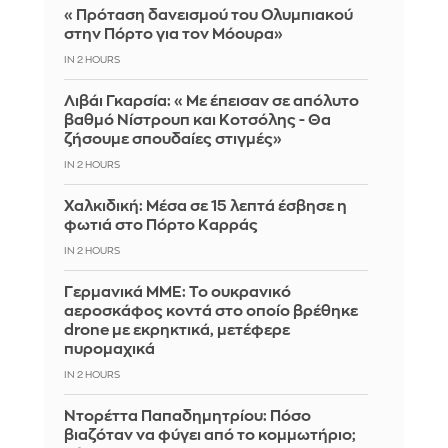
«Πρόταση δανεισμού του Ολυμπιακού
στην Πόρτο για τον Μόουρα»
IN 2 HOURS
Λιβάι Γκαρσία: «Με έπεισαν σε απόλυτο
βαθμό Νίστρουπ και Κοτσόλης - Θα
ζήσουμε σπουδαίες στιγμές»
IN 2 HOURS
Χαλκιδική: Μέσα σε 15 λεπτά έσβησε η
φωτιά στο Πόρτο Καρράς
IN 2 HOURS
Γερμανικά ΜΜΕ: Το ουκρανικό
αεροσκάφος κοντά στο οποίο βρέθηκε
drone με εκρηκτικά, μετέφερε
πυρομαχικά
IN 2 HOURS
Ντορέττα Παπαδημητρίου: Πόσο
βιαζόταν να φύγει από το κομμωτήριο;