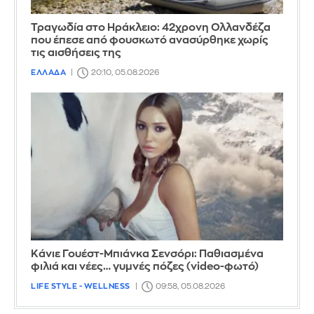
Τραγωδία στο Ηράκλειο: 42χρονη Ολλανδέζα
που έπεσε από φουσκωτό ανασύρθηκε χωρίς
τις αισθήσεις της
ΕΛΛΑΔΑ
20:10, 05.08.2026
Κάνιε Γουέστ-Μπιάνκα Σενσόρι: Παθιασμένα
φιλιά και νέες… γυμνές πόζες (video-φωτό)
LIFE STYLE - WELLNESS
09:58, 05.08.2026