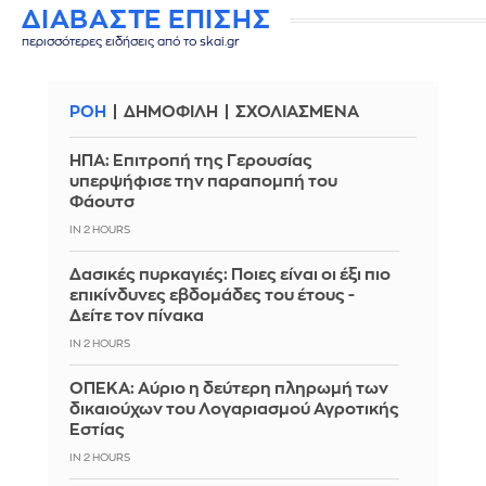
ΔΙΑΒΑΣΤΕ ΕΠΙΣΗΣ
περισσότερες ειδήσεις από το skai.gr
ΡΟΗ
ΔΗΜΟΦΙΛΗ
ΣΧΟΛΙΑΣΜΕΝΑ
ΗΠΑ: Επιτροπή της Γερουσίας
υπερψήφισε την παραπομπή του
Φάουτσ
IN 2 HOURS
Δασικές πυρκαγιές: Ποιες είναι οι έξι πιο
επικίνδυνες εβδομάδες του έτους -
Δείτε τον πίνακα
IN 2 HOURS
ΟΠΕΚΑ: Αύριο η δεύτερη πληρωμή των
δικαιούχων του Λογαριασμού Αγροτικής
Εστίας
IN 2 HOURS