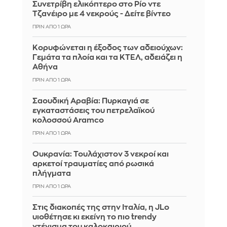
Συνετρίβη ελικόπτερο στο Ρίο ντε
Τζανέιρο με 4 νεκρούς - Δείτε βίντεο
ΠΡΙΝ ΑΠΌ 1 ΏΡΑ
Κορυφώνεται η έξοδος των αδειούχων:
Γεμάτα τα πλοία και τα ΚΤΕΛ, αδειάζει η
Αθήνα
ΠΡΙΝ ΑΠΌ 1 ΏΡΑ
Σαουδική Αραβία: Πυρκαγιά σε
εγκαταστάσεις του πετρελαϊκού
κολοσσού Aramco
ΠΡΙΝ ΑΠΌ 1 ΏΡΑ
Ουκρανία: Τουλάχιστον 3 νεκροί και
αρκετοί τραυματίες από ρωσικά
πλήγματα
ΠΡΙΝ ΑΠΌ 1 ΏΡΑ
Στις διακοπές της στην Ιταλία, η JLo
υιοθέτησε κι εκείνη το πιο trendy
χτένισμα του καλοκαιριού