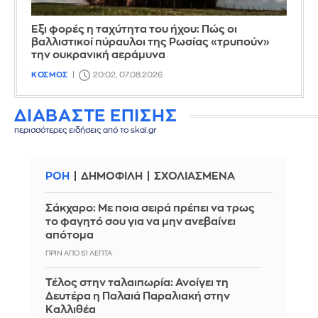
Έξι φορές η ταχύτητα του ήχου: Πώς οι
βαλλιστικοί πύραυλοι της Ρωσίας «τρυπούν»
την ουκρανική αεράμυνα
ΚΟΣΜΟΣ
20:02, 07.08.2026
ΔΙΑΒΑΣΤΕ ΕΠΙΣΗΣ
περισσότερες ειδήσεις από το skai.gr
ΡΟΗ
ΔΗΜΟΦΙΛΗ
ΣΧΟΛΙΑΣΜΕΝΑ
Σάκχαρο: Με ποια σειρά πρέπει να τρως
το φαγητό σου για να μην ανεβαίνει
απότομα
ΠΡΙΝ ΑΠΌ 51 ΛΕΠΤΆ
Τέλος στην ταλαιπωρία: Ανοίγει τη
Δευτέρα η Παλαιά Παραλιακή στην
Καλλιθέα