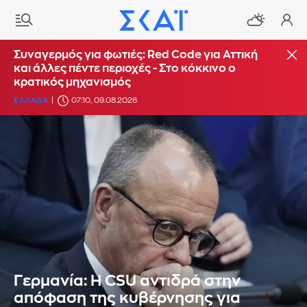
Συναγερμός για φωτιές: Red Code για Αττική
και άλλες πέντε περιοχές - Στο κόκκινο ο
κρατικός μηχανισμός
ΕΛΛΑΔΑ
07:10, 09.08.2026
Γερμανία: Η CSU αντιδρά στην
απόφαση της κυβέρνησης για