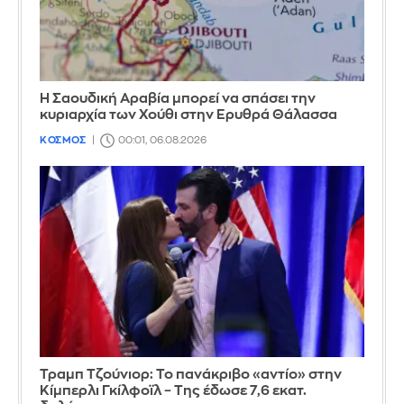
Η Σαουδική Αραβία μπορεί να σπάσει την
κυριαρχία των Χούθι στην Ερυθρά Θάλασσα
ΚΟΣΜΟΣ
00:01, 06.08.2026
Τραμπ Τζούνιορ: Το πανάκριβο «αντίο» στην
Κίμπερλι Γκίλφοϊλ – Της έδωσε 7,6 εκατ.