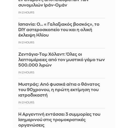
συνομιλιών Ιράν-Ομάν
IN 2 HOURS
Ισπανία: Ο… «Γαλαξιακός βοσκός», το
DIY αστεροσκοπείο του και η ολική
έκλειψη Ηλίου
IN 2 HOURS
Ζεντάγια-Τομ Χόλαντ: Όλες οι
λεπτομέρειες από τον μυστικό γάμο των
500.000 λιρών
IN 2 HOURS
Μυστράς: Από φυσικά αίτια ο θάνατος
του 90χρονου, η πρώτη εκτίμηση του
ιατροδικαστή
IN 2 HOURS
Η Αργεντινή εντάσσει 3 συμμορίες του
Ισημερινού στις τρομοκρατικές
οργανώσεις