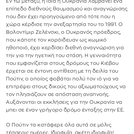
Εν τω μεταξύ, η ίδια η Ουκρανία λαμβάνει ένα
επίπεδο διεθνούς θαυμασμού και αναγνώρισης
που δεν έχει προηγούμενο από τότε που η
χώρα κέρδισε την ανεξαρτησία του το 1991. Ο
Βολοντίμιρ Ζελένσκι, ο Ουκρανός πρόεδρος,
που κάποτε τον κορόιδευαν ως κωμικό
ηθοποιό, έχει κερδίσει διεθνή αναγνώριση για
την για την ηγετική του στάση. Η γενναιότητα
που εμφανίζεται στους δρόμους του Κιέβου
έρχεται σε έντονη αντίθεση με τη δειλία του
Πούτιν, ο οποίος φοβάται πολύ τον ιό για να
επιτρέψει στους δικούς του αξιωματούχους να
τον πλησιάζουν σε απόσταση αναπνοής.
Αυξάνονται οι εκκλήσεις για την Ουκρανία να
μπει σε έναν γρήγορο δρόμο ένταξης στην ΕΕ.
Ο Πούτιν τα κατάφερε όλα αυτά σε μόλις
τέσσερις ημέρες. Ιδιοφυΐα, σκέτη ιδιοφυΐα!