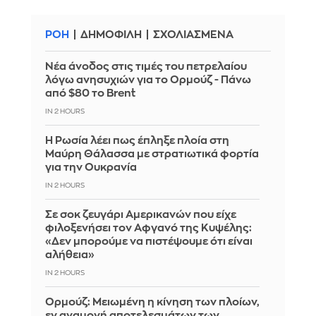
ΡΟΗ
ΔΗΜΟΦΙΛΗ
ΣΧΟΛΙΑΣΜΕΝΑ
Νέα άνοδος στις τιμές του πετρελαίου
λόγω ανησυχιών για το Ορμούζ - Πάνω
από $80 το Brent
IN 2 HOURS
Η Ρωσία λέει πως έπληξε πλοία στη
Μαύρη Θάλασσα με στρατιωτικά φορτία
για την Ουκρανία
IN 2 HOURS
Σε σοκ ζευγάρι Αμερικανών που είχε
φιλοξενήσει τον Αφγανό της Κυψέλης:
«Δεν μπορούμε να πιστέψουμε ότι είναι
αλήθεια»
IN 2 HOURS
Ορμούζ: Μειωμένη η κίνηση των πλοίων,
εν αναμονή αποτελεσμάτων των