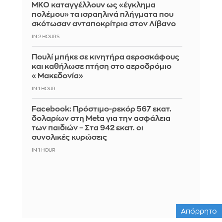
ΜΚΟ καταγγέλλουν ως «έγκλημα
πολέμου» τα ισραηλινά πλήγματα που
σκότωσαν ανταποκρίτρια στον Λίβανο
IN 2 HOURS
Πουλί μπήκε σε κινητήρα αεροσκάφους
και καθήλωσε πτήση στο αεροδρόμιο
«Μακεδονία»
IN 1 HOUR
Facebook: Πρόστιμο-ρεκόρ 567 εκατ.
δολαρίων στη Meta για την ασφάλεια
των παιδιών – Στα 942 εκατ. οι
συνολικές κυρώσεις
IN 1 HOUR
Απόρρητο