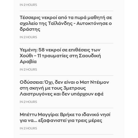
IN 2 HOURS
Τέσσερις νεκροί από τα πυρά μαθητή σε
σχολείο της Ταϊλάνδης - Αυτοκτόνησε ο
δράστης
IN 2 HOURS
Υεμένη: 58 νεκροί σε επιθέσεις των
Χούθι – 11 τραυματίες στη Σαουδική
Αραβία
IN 2 HOURS
Οδύσσεια: Όχι, δεν είναι ο Ματ Ντέιμον
στη σκηνή με τους 3μετρους
Λαιστρυγόνες και δεν υπάρχουν εφέ
IN 2 HOURS
Μπέττυ Μαγγίρα: Βρήκε το ιδανικό νησί
για να... εξαφανιστεί για τρεις μέρες
IN 2 HOURS