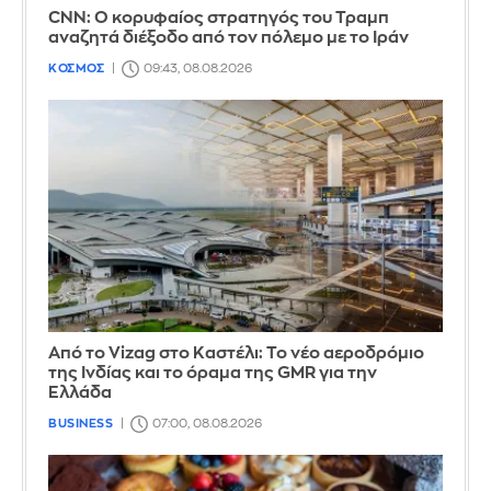
CNN: Ο κορυφαίος στρατηγός του Τραμπ
αναζητά διέξοδο από τον πόλεμο με το Ιράν
ΚΟΣΜΟΣ
09:43, 08.08.2026
Από το Vizag στο Καστέλι: Το νέο αεροδρόμιο
της Ινδίας και το όραμα της GMR για την
Ελλάδα
BUSINESS
07:00, 08.08.2026