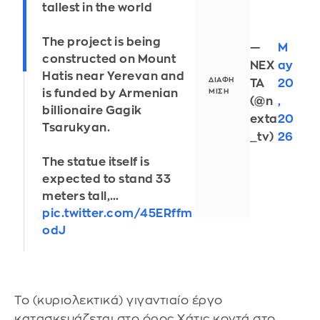
tallest in the world
The project is being
—
M
constructed on Mount
NEX
ay
Hatis near Yerevan and
TA
20
is funded by Armenian
(@n
,
billionaire Gagik
exta
20
Tsarukyan.
_tv)
26
The statue itself is
expected to stand 33
meters tall,…
pic.twitter.com/45ERffm
odJ
Το (κυριολεκτικά) γιγαντιαίο έργο
κατασκευάζεται στο όρος Χάτις κοντά στο