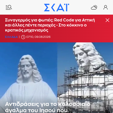
Συναγερμός για φωτιές: Red Code για Αττική
και άλλες πέντε περιοχές - Στο κόκκινο ο
κρατικός μηχανισμός
ΕΛΛΑΔΑ
07:10, 09.08.2026
Αντιδράσεις για το κολοσσιαίο
άγαλμα του Ιησού που