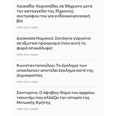
Λευκάδα: Χειροπέδες σε 58χρονο μετά
την καταγγελία της 31χρονης
συντρόφου του για ενδοοικογενειακή
βία
ΠΡΙΝ ΑΠΌ 1 ΜΈΡΑ
Δούκισσα Νομικού: Ξανάγινε γοργόνα
σε εξωτικό προορισμό (που αυτή τη
φορά αποκάλυψε)
ΠΡΙΝ ΑΠΌ 1 ΜΈΡΑ
Κωνσταντοπούλου: Το έγκλημα των
υποκλοπών αποτελεί έγκλημα κατά της
Δημοκρατίας
ΠΡΙΝ ΑΠΌ 1 ΜΈΡΑ
Σαντορίνη: Ο έφηβος-θύμα του αρχαίου
τσουνάμι που αλλάζει την ιστορία της
Μινωικής Κρήτης
ΠΡΙΝ ΑΠΌ 1 ΜΈΡΑ