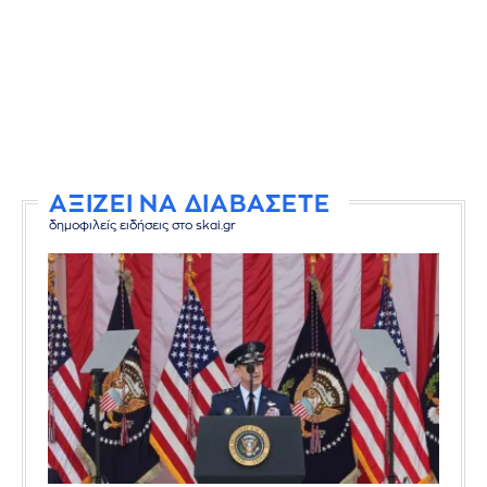
ΑΞΙΖΕΙ ΝΑ ΔΙΑΒΑΣΕΤΕ
δημοφιλείς ειδήσεις στο skai.gr