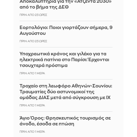
Αποκαλυπτήρια για την «Ατζέντα 2030»
από το βήμα της ΔΕΘ
ΠΡΙΝ ΑΠΌ 23 ΏΡΕΣ
Εορτολόγιο: Ποιοι γιορτάζουν σήμερα, 9
Αυγούστου
ΠΡΙΝ ΑΠΌ 23 ΏΡΕΣ
Υποχρεωτικά κράνος και γιλέκο για τα
ηλεκτρικά πατίνια στο Παρίσι: Έρχονται
τσουχτερά πρόστιμα
ΠΡΙΝ ΑΠΌ 1 ΜΈΡΑ
Τροχαίο στη λεωφόρο Αθηνών-Σουνίου:
Τραυματίες δύο αστυνομικοί της
ομάδας ΔΙΑΣ μετά από σύγκρουση με ΙΧ
ΠΡΙΝ ΑΠΌ 1 ΜΈΡΑ
Άγιο Όρος: Θρησκευτικός τουρισμός σε
άνοδο, έσοδα σε πτώση
ΠΡΙΝ ΑΠΌ 1 ΜΈΡΑ