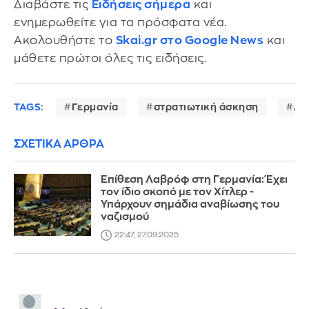
Διαβάστε τις
Ειδήσεις σήμερα
και
ενημερωθείτε για τα πρόσφατα νέα.
Ακολουθήστε το
Skai.gr στο Google News
και
μάθετε πρώτοι όλες τις ειδήσεις.
TAGS:
Γερμανία
στρατιωτική άσκηση
Αμ
ΣΧΕΤΙΚΑ ΑΡΘΡΑ
Επίθεση Λαβρόφ στη Γερμανία: Έχει
τον ίδιο σκοπό με τον Χίτλερ -
Υπάρχουν σημάδια αναβίωσης του
ναζισμού
22:47, 27.09.2025