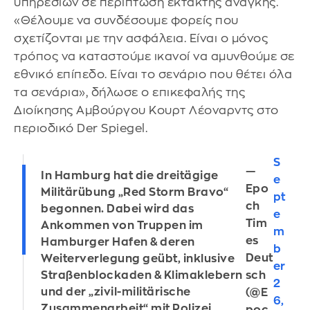
υπηρεσιών σε περίπτωση έκτακτης ανάγκης.
«Θέλουμε να συνδέσουμε φορείς που
σχετίζονται με την ασφάλεια. Είναι ο μόνος
τρόπος να καταστούμε ικανοί να αμυνθούμε σε
εθνικό επίπεδο. Είναι το σενάριο που θέτει όλα
τα σενάρια», δήλωσε ο επικεφαλής της
Διοίκησης Αμβούργου Κουρτ Λέοναρντς στο
περιοδικό Der Spiegel.
S
—
In Hamburg hat die dreitägige
e
Epo
Militärübung „Red Storm Bravo“
pt
ch
begonnen. Dabei wird das
e
Tim
Ankommen von Truppen im
m
es
Hamburger Hafen & deren
b
Deut
Weiterverlegung geübt, inklusive
er
sch
Straßenblockaden & Klimaklebern
2
und der „zivil-militärische
(@E
6,
Zusammenarbeit“ mit Polizei,
poc