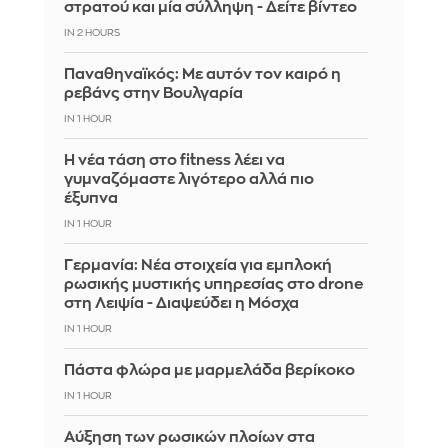
στρατού και μία σύλληψη - Δείτε βίντεο
IN 2 HOURS
Παναθηναϊκός: Με αυτόν τον καιρό η
ρεβάνς στην Βουλγαρία
IN 1 HOUR
Η νέα τάση στο fitness λέει να
γυμναζόμαστε λιγότερο αλλά πιο
έξυπνα
IN 1 HOUR
Γερμανία: Νέα στοιχεία για εμπλοκή
ρωσικής μυστικής υπηρεσίας στο drone
στη Λειψία - Διαψεύδει η Μόσχα
IN 1 HOUR
Πάστα φλώρα με μαρμελάδα βερίκοκο
IN 1 HOUR
Αύξηση των ρωσικών πλοίων στα