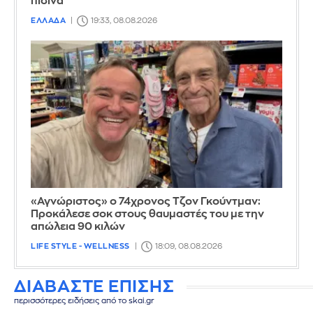
πισίνα
ΕΛΛΑΔΑ
19:33, 08.08.2026
«Αγνώριστος» ο 74χρονος Τζον Γκούντμαν:
Προκάλεσε σοκ στους θαυμαστές του με την
απώλεια 90 κιλών
LIFE STYLE - WELLNESS
18:09, 08.08.2026
ΔΙΑΒΑΣΤΕ ΕΠΙΣΗΣ
περισσότερες ειδήσεις από το skai.gr