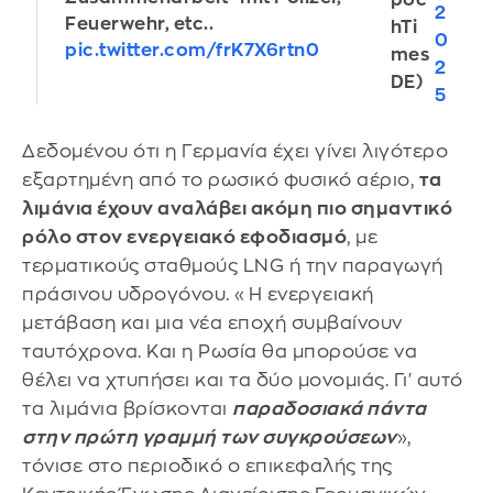
2
Feuerwehr, etc..
hTi
0
pic.twitter.com/frK7X6rtn0
mes
2
DE)
5
Δεδομένου ότι η Γερμανία έχει γίνει λιγότερο
εξαρτημένη από το ρωσικό φυσικό αέριο,
τα
λιμάνια έχουν αναλάβει ακόμη πιο σημαντικό
ρόλο στον ενεργειακό εφοδιασμό
, με
τερματικούς σταθμούς LNG ή την παραγωγή
πράσινου υδρογόνου. «Η ενεργειακή
μετάβαση και μια νέα εποχή συμβαίνουν
ταυτόχρονα. Και η Ρωσία θα μπορούσε να
θέλει να χτυπήσει και τα δύο μονομιάς. Γι' αυτό
τα λιμάνια βρίσκονται
παραδοσιακά πάντα
στην πρώτη γραμμή των συγκρούσεων
»,
τόνισε στο περιοδικό ο επικεφαλής της