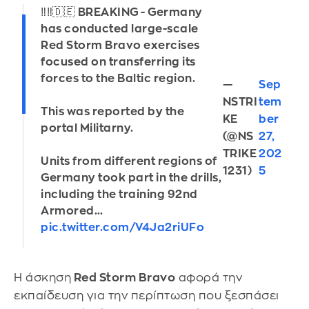
‼️‼️🇩🇪 BREAKING - Germany
has conducted large-scale
Red Storm Bravo exercises
focused on transferring its
forces to the Baltic region.
—
Sep
NSTRI
tem
This was reported by the
KE
ber
portal Militarny.
(@NS
27,
TRIKE
202
Units from different regions of
1231)
5
Germany took part in the drills,
including the training 92nd
Armored…
pic.twitter.com/V4Ja2riUFo
Η άσκηση
Red Storm Bravo
αφορά την
εκπαίδευση για την περίπτωση που ξεσπάσει