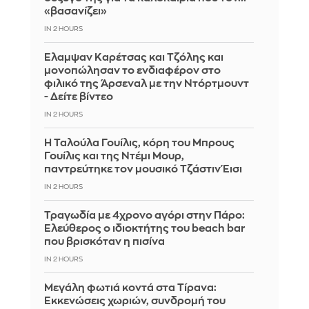
«βασανίζει»
IN 2 HOURS
Έλαμψαν Καρέτσας και Τζόλης και
μονοπώλησαν το ενδιαφέρον στο
φιλικό της Άρσεναλ με την Ντόρτμουντ
- Δείτε βίντεο
IN 2 HOURS
Η Ταλούλα Γουίλις, κόρη του Μπρους
Γουίλις και της Ντέμι Μουρ,
παντρεύτηκε τον μουσικό Τζάστιν Έισι
IN 2 HOURS
Τραγωδία με 4χρονο αγόρι στην Πάρο:
Ελεύθερος ο ιδιοκτήτης του beach bar
που βρισκόταν η πισίνα
IN 2 HOURS
Μεγάλη φωτιά κοντά στα Τίρανα:
Εκκενώσεις χωριών, συνδρομή του