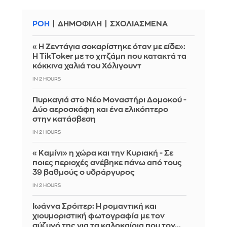
ΡΟΗ
ΔΗΜΟΦΙΛΗ
ΣΧΟΛΙΑΣΜΕΝΑ
«Η Ζεντάγια σοκαρίστηκε όταν με είδε»:
Η TikToker με το χιτζάμπ που κατακτά τα
κόκκινα χαλιά του Χόλιγουντ
IN 2 HOURS
Πυρκαγιά στο Νέο Μοναστήρι Δομοκού -
Δύο αεροσκάφη και ένα ελικόπτερο
στην κατάσβεση
IN 2 HOURS
«Καμίνι» η χώρα και την Κυριακή - Σε
ποιες περιοχές ανέβηκε πάνω από τους
39 βαθμούς ο υδράργυρος
IN 2 HOURS
Ιωάννα Σρόιτερ: Η ρομαντική και
χιουμοριστική φωτογραφία με τον
σύζυγό της για τα καλοκαίρια που τον...