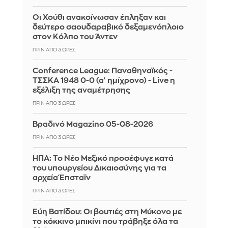
Οι Χούθι ανακοίνωσαν έπληξαν και
δεύτερο σαουδαραβικό δεξαμενόπλοιο
στον Κόλπο του Άντεν
ΠΡΙΝ ΑΠΌ 3 ΏΡΕΣ
Conference League: Παναθηναϊκός -
ΤΣΣΚΑ 1948 0-0 (α' ημίχρονο) - Live η
εξέλιξη της αναμέτρησης
ΠΡΙΝ ΑΠΌ 3 ΏΡΕΣ
Βραδινό Magazino 05-08-2026
ΠΡΙΝ ΑΠΌ 3 ΏΡΕΣ
ΗΠΑ: Το Νέο Μεξικό προσέφυγε κατά
του υπουργείου Δικαιοσύνης για τα
αρχεία Έπσταϊν
ΠΡΙΝ ΑΠΌ 3 ΏΡΕΣ
Εύη Βατίδου: Οι βουτιές στη Μύκονο με
το κόκκινο μπικίνι που τράβηξε όλα τα