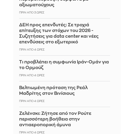
αξιωματούχους
ΠΡΙΝ ΑΠΌ 3 ΏΡΕΣ
ΔΕΗ προς επενδυτές: Σε τροχιά
επίτευξης των στόχων του 2026 -
Συζητήσεις για data center και νέες
επενδύσεις στο εξωτερικό
ΠΡΙΝ ΑΠΌ 4 ΏΡΕΣ
Τι προβλέπει η συμφωνία Ιράν-Ομάν για
το Ορμούζ
ΠΡΙΝ ΑΠΌ 4 ΏΡΕΣ
Βελτιωμένη πρόταση της Ρεάλ
Μαδρίτης στον Βινίσιους
ΠΡΙΝ ΑΠΌ 4 ΏΡΕΣ
Ζελένσκι: Ζήτησε από τον Ρούτε
περισσότερη βοήθεια στην
αντιαεροπορική άμυνα
ΠΡΙΝ ΑΠΌ 4 ΏΡΕΣ