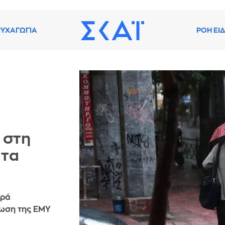
ΥΧΑΓΩΓΙΑ
ΡΟΗ ΕΙ
 στη
 τα
ορά
νωση της ΕΜΥ