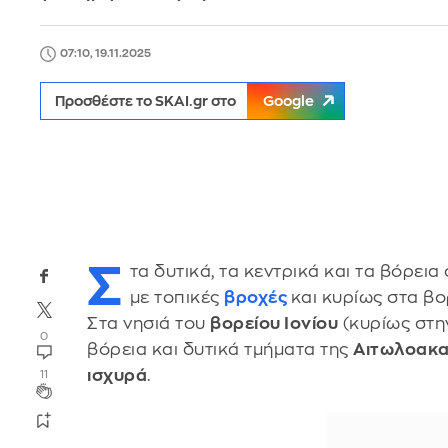
07:10, 19.11.2025
Προσθέστε το SKAI.gr στο
Google
Σ
τα δυτικά, τα κεντρικά και τα βόρει
με τοπικές
βροχές
και κυρίως στα β
Στα νησιά του
βορείου Ιονίου
(κυρίως στη
0
βόρεια και δυτικά τμήματα της
Αιτωλοακ
ισχυρά
.
11