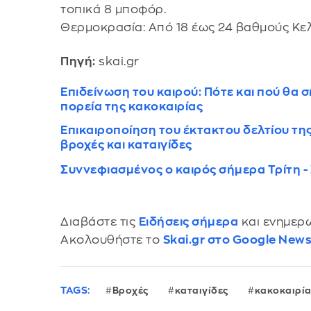
τοπικά 8 μποφόρ.
Θερμοκρασία: Από 18 έως 24 βαθμούς Κελ
Πηγή:
skai.gr
Επιδείνωση του καιρού: Πότε και πού θα σ
πορεία της κακοκαιρίας
Επικαιροποίηση του έκτακτου δελτίου της
βροχές και καταιγίδες
Συννεφιασμένος ο καιρός σήμερα Τρίτη - 
Διαβάστε τις
Ειδήσεις σήμερα
και ενημερω
Ακολουθήστε το
Skai.gr στο Google New
TAGS:
Βροχές
καταιγίδες
κακοκαιρί