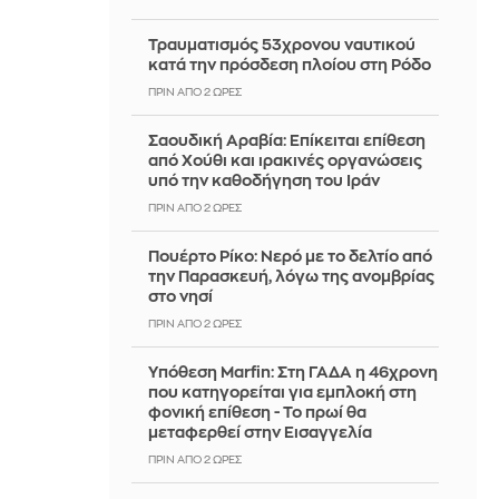
Τραυματισμός 53χρονου ναυτικού
κατά την πρόσδεση πλοίου στη Ρόδο
ΠΡΙΝ ΑΠΌ 2 ΏΡΕΣ
Σαουδική Αραβία: Επίκειται επίθεση
από Χούθι και ιρακινές οργανώσεις
υπό την καθοδήγηση του Ιράν
ΠΡΙΝ ΑΠΌ 2 ΏΡΕΣ
Πουέρτο Ρίκο: Νερό με το δελτίο από
την Παρασκευή, λόγω της ανομβρίας
στο νησί
ΠΡΙΝ ΑΠΌ 2 ΏΡΕΣ
Υπόθεση Marfin: Στη ΓΑΔΑ η 46χρονη
που κατηγορείται για εμπλοκή στη
φονική επίθεση - Το πρωί θα
μεταφερθεί στην Εισαγγελία
ΠΡΙΝ ΑΠΌ 2 ΏΡΕΣ