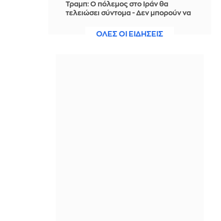
Τραμπ: Ο πόλεμος στο Ιράν θα
τελειώσει σύντομα - Δεν μπορούν να
συνεχίσουν για πολύ ακόμη
ΟΛΕΣ ΟΙ ΕΙΔΗΣΕΙΣ
ΠΡΙΝ ΑΠΌ 2 ΏΡΕΣ
Θαλάσσια ρύπανση στη Δραπετσώνα
– Συνελήφθη ο πλοίαρχος
δεξαμενόπλοιου
ΠΡΙΝ ΑΠΌ 2 ΏΡΕΣ
Διάσωση 30χρονης μετά από πτώση
από την υψηλή γέφυρα της Χαλκίδας
ΠΡΙΝ ΑΠΌ 2 ΏΡΕΣ
Οι τιμές της βενζίνης αυξήθηκαν
εξαιτίας του πολέμου του Τραμπ στο
Ιράν, και όχι λόγω της απληστίας των
πετρελαϊκών εταιρειών
ΠΡΙΝ ΑΠΌ 2 ΏΡΕΣ
Η SpaceX θα κατασκευάσει
σταθμούς παραγωγής ηλεκτρικής