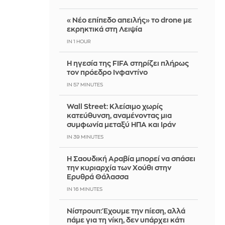
«Νέο επίπεδο απειλής» το drone με
εκρηκτικά στη Λειψία
IN 1 HOUR
Η ηγεσία της FIFA στηρίζει πλήρως
τον πρόεδρο Ινφαντίνο
IN 57 MINUTES
Wall Street: Κλείσιμο χωρίς
κατεύθυνση, αναμένοντας μια
συμφωνία μεταξύ ΗΠΑ και Ιράν
IN 39 MINUTES
Η Σαουδική Αραβία μπορεί να σπάσει
την κυριαρχία των Χούθι στην
Ερυθρά Θάλασσα
IN 16 MINUTES
Νίστρουπ: Έχουμε την πίεση, αλλά
πάμε για τη νίκη, δεν υπάρχει κάτι