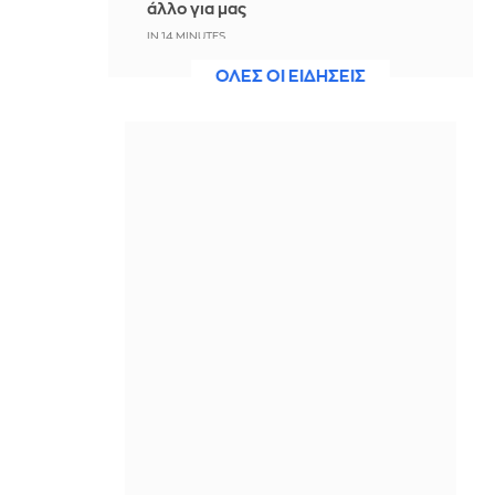
άλλο για μας
IN 14 MINUTES
ΟΛΕΣ ΟΙ ΕΙΔΗΣΕΙΣ
Άννα Πρέλεβιτς: Το τρυφερό
throwback βίντεο με την αδελφή της
να τραγουδούν Backstreet Boys
ΠΡΙΝ ΑΠΌ 2 ΛΕΠΤΆ
Πυρκαγιά σε χαμηλή βλάστηση στην
περιοχή Σάνταλο, στην Κάρπαθο
ΠΡΙΝ ΑΠΌ 4 ΛΕΠΤΆ
Ο Παναθηναϊκός έπαθε στο ΟΑΚΑ,
καλείται να μάθει από αυτό και να
προκριθεί μέσω Βουλγαρίας - Δείτε
τα Highlights
ΠΡΙΝ ΑΠΌ 11 ΛΕΠΤΆ
Conference League: Παναθηναϊκός -
ΤΣΣΚΑ 1948 1-1 (ΤΕΛΙΚΟ)
ΠΡΙΝ ΑΠΌ 21 ΛΕΠΤΆ