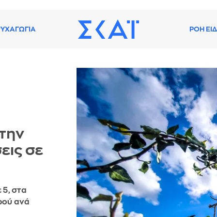
ΥΧΑΓΩΓΙΑ
ΡΟΗ ΕΙ
την
εις σε
 5, στα
ρού ανά