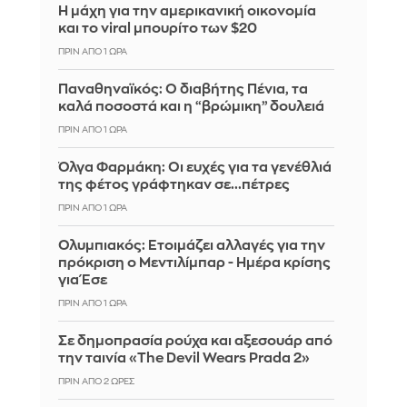
Η μάχη για την αμερικανική οικονομία
και το viral μπουρίτο των $20
ΠΡΙΝ ΑΠΌ 1 ΏΡΑ
Παναθηναϊκός: Ο διαβήτης Πένια, τα
καλά ποσοστά και η “βρώμικη” δουλειά
ΠΡΙΝ ΑΠΌ 1 ΏΡΑ
Όλγα Φαρμάκη: Οι ευχές για τα γενέθλιά
της φέτος γράφτηκαν σε...πέτρες
ΠΡΙΝ ΑΠΌ 1 ΏΡΑ
Ολυμπιακός: Ετοιμάζει αλλαγές για την
πρόκριση ο Μεντιλίμπαρ - Ημέρα κρίσης
για Έσε
ΠΡΙΝ ΑΠΌ 1 ΏΡΑ
Σε δημοπρασία ρούχα και αξεσουάρ από
την ταινία «The Devil Wears Prada 2»
ΠΡΙΝ ΑΠΌ 2 ΏΡΕΣ