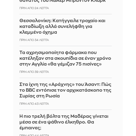
θάνατος του ΝΒΑερ Μπράντον Κλαρκ
ΠΡΙΝ ΑΠΌ 24 ΛΕΠΤΆ
Θεσσαλονίκη: Κατήγγειλε τροχαίο και
καταδίωξη αλλά συνελήφθη για
κλεμμένο όχημα
ΠΡΙΝ ΑΠΌ 34 ΛΕΠΤΆ
Τα αχρησιμοποίητα φάρμακα που
κατέληξαν στα σκουπίδια σε έναν χρόνο
στην Αγγλία «θα γέμιζαν 75 πισίνες»
ΠΡΙΝ ΑΠΌ 39 ΛΕΠΤΆ
Στα ίχνη της «Αράχνης» του Άσαντ: Πώς
το BBC εντόπισε τον αρχικατάσκοπο της
Συρίας στη Ρωσία
ΠΡΙΝ ΑΠΌ 43 ΛΕΠΤΆ
Η πιο τρελή βόλτα της Μαδέρας γίνεται
μέσα σε ένα ψάθινο έλκηθρο. Θα
έμπαινες;
ΠΡΙΝ ΑΠΌ 44 ΛΕΠΤΆ