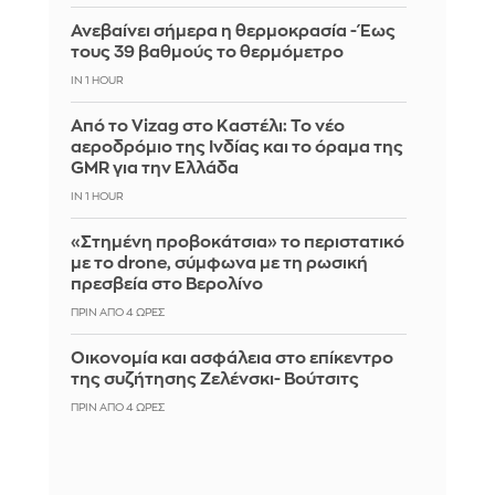
Ανεβαίνει σήμερα η θερμοκρασία - Έως
τους 39 βαθμούς το θερμόμετρο
IN 1 HOUR
Από το Vizag στο Καστέλι: Το νέο
αεροδρόμιο της Ινδίας και το όραμα της
GMR για την Ελλάδα
IN 1 HOUR
«Στημένη προβοκάτσια» το περιστατικό
με το drone, σύμφωνα με τη ρωσική
πρεσβεία στο Βερολίνο
ΠΡΙΝ ΑΠΌ 4 ΏΡΕΣ
Οικονομία και ασφάλεια στο επίκεντρο
της συζήτησης Ζελένσκι- Βούτσιτς
ΠΡΙΝ ΑΠΌ 4 ΏΡΕΣ