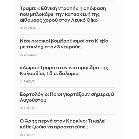
Τραμπ: «Εθνική ντροπή» η απόφαση
που μπλοκάρει την κατασκευή της
αίθουσας χορού στον Λευκό Οίκο
IN 2 HOURS
Νέοι ρωσικοί βομβαρδισμοί στο Κίεβο
με τουλάχιστον 3 νεκρούς
IN 2 HOURS
«Δώρο» Τραμπ στον νέο πρόεδρο της
Κολομβίας 1 δισ. δολάρια
IN 1 HOUR
Εορτολόγιο: Ποιοι γιορτάζουν σήμερα, 8
Αυγούστου
IN 1 HOUR
Ο Άρης περνά στον Καρκίνο: Τι καλεί
κάθε ζώδιο να προστατεύσει;
IN 1 HOUR