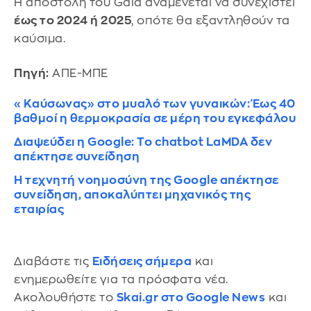
Η αποστολή του Gaia αναμένεται να συνεχιστεί
έως το 2024 ή 2025
, οπότε θα εξαντληθούν τα
καύσιμα.
Πηγή:
ΑΠΕ-ΜΠΕ
«Καύσωνας» στο μυαλό των γυναικών: Έως 40
βαθμοί η θερμοκρασία σε μέρη του εγκεφάλου
Διαψεύδει η Google: Το chatbot LaMDA δεν
απέκτησε συνείδηση
Η τεχνητή νοημοσύνη της Google απέκτησε
συνείδηση, αποκαλύπτει μηχανικός της
εταιρίας
Διαβάστε τις
Ειδήσεις σήμερα
και
ενημερωθείτε για τα πρόσφατα νέα.
Ακολουθήστε το
Skai.gr στο Google News
και