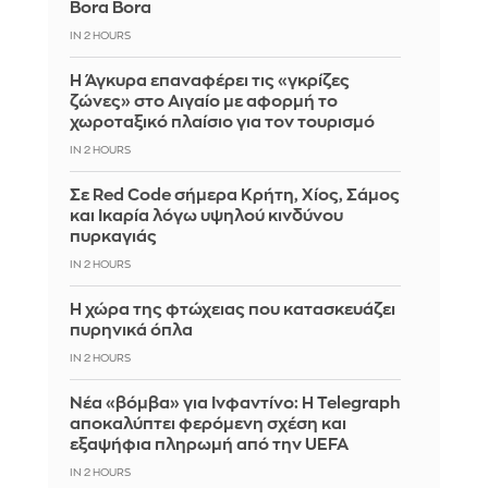
Bora Bora
IN 2 HOURS
Η Άγκυρα επαναφέρει τις «γκρίζες
ζώνες» στο Αιγαίο με αφορμή το
χωροταξικό πλαίσιο για τον τουρισμό
IN 2 HOURS
Σε Red Code σήμερα Κρήτη, Χίος, Σάμος
και Ικαρία λόγω υψηλού κινδύνου
πυρκαγιάς
IN 2 HOURS
Η χώρα της φτώχειας που κατασκευάζει
πυρηνικά όπλα
IN 2 HOURS
Νέα «βόμβα» για Ινφαντίνο: Η Telegraph
αποκαλύπτει φερόμενη σχέση και
εξαψήφια πληρωμή από την UEFA
IN 2 HOURS