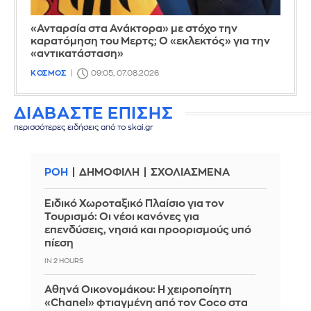
«Ανταρσία στα Ανάκτορα» με στόχο την
καρατόμηση του Μερτς; Ο «εκλεκτός» για την
«αντικατάσταση»
ΚΟΣΜΟΣ
09:05, 07.08.2026
ΔΙΑΒΑΣΤΕ ΕΠΙΣΗΣ
περισσότερες ειδήσεις από το skai.gr
ΡΟΗ
ΔΗΜΟΦΙΛΗ
ΣΧΟΛΙΑΣΜΕΝΑ
Ειδικό Χωροταξικό Πλαίσιο για τον
Τουρισμό: Οι νέοι κανόνες για
επενδύσεις, νησιά και προορισμούς υπό
πίεση
IN 2 HOURS
Αθηνά Οικονομάκου: Η χειροποίητη
«Chanel» φτιαγμένη από τον Coco στα