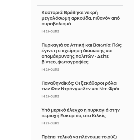
Καστοριά: Βρέθηκε νεκρή
μεγαλόσωμη αρκούδα, πιθανόν από
πυροβολισμό
IN 2 HOURS
Πυρκαγιά σε Αττική και Βοιωτία: Πώς
έγινε η επιχείρηση διάσωσης και
απομάκρυνσης πολιτών - Δείτε
βίντεο, φωτογραφίες
IN 2 HOURS
Παναθηναϊκός: Οι ξεκάθαροι ρόλοι
των Φαν Ντρόνγκελεν και Ντε Φράι
IN 2 HOURS
Υπό μερικό έλεγχο η πυρκαγιά στην
περιοχή Ευκαρπία, στο Κιλκίς
IN 2 HOURS
Πρέπει τελικά να πλένουμε το ρύζι