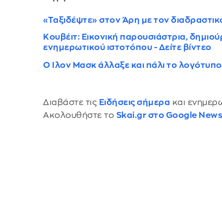
«Ταξιδέψτε» στον Άρη με τον διαδραστικό
Κουβέιτ: Eικονική παρουσιάστρια, δημιο
ενημερωτικού ιστοτόπου - Δείτε βίντεο
Ο Ιλον Μασκ άλλαξε και πάλι το λογότυπ
Διαβάστε τις
Ειδήσεις σήμερα
και ενημερω
Ακολουθήστε το
Skai.gr στο Google New