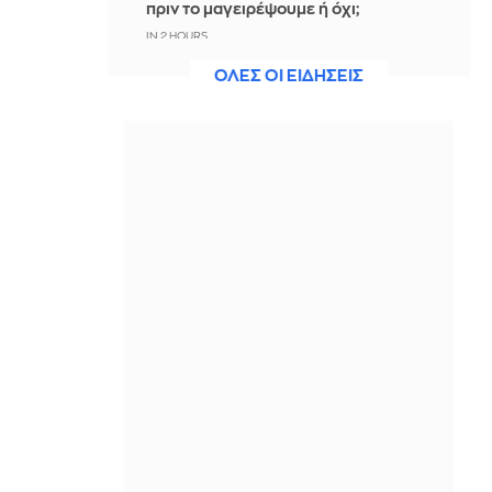
πριν το μαγειρέψουμε ή όχι;
IN 2 HOURS
ΟΛΕΣ ΟΙ ΕΙΔΗΣΕΙΣ
Φρουροί της Επανάστασης: Το
Ορμούζ θα ανοίξει όταν οι ΗΠΑ
αποδεχθούν τους όρους του Ιράν
IN 2 HOURS
Μολυσμένα νερά στη Βρετανία:
Εκατοντάδες τουρίστες αρρώστησαν
μετά την επίσκεψή τους σε παραλίες
IN 2 HOURS
Παίκτριες του WNBA κατά του Ενές
Καντέρ: «Δεν θα επιτρέψουμε να μας
χρησιμοποιήσουν ως πολιτικά
πιόνια»
IN 2 HOURS
Χωρίς ενεργό μέτωπο η πυρκαγιά
στη Σίνδο Θεσσαλονίκης