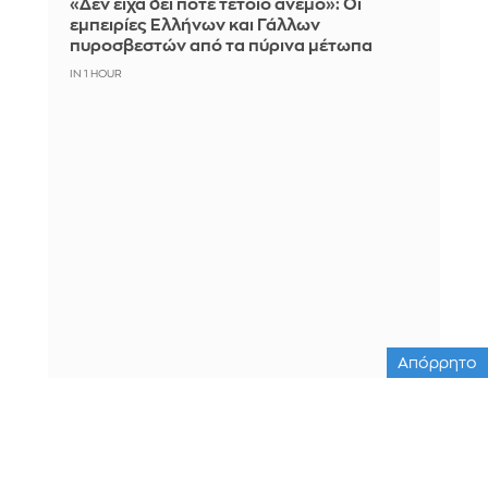
«Δεν είχα δει ποτέ τέτοιο άνεμο»: Οι
εμπειρίες Ελλήνων και Γάλλων
πυροσβεστών από τα πύρινα μέτωπα
IN 1 HOUR
Απόρρητο