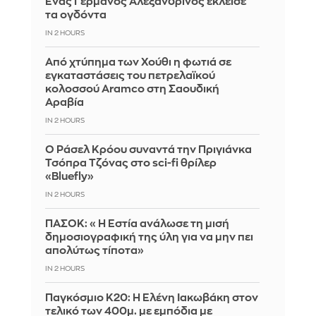
Ένας Γερμανός Αλεξανδρινός έκλεισε
τα ογδόντα
IN 2 HOURS
Από χτύπημα των Χούθι η φωτιά σε
εγκαταστάσεις του πετρελαϊκού
κολοσσού Aramco στη Σαουδική
Αραβία
IN 2 HOURS
Ο Ράσελ Κρόου συναντά την Πριγιάνκα
Τσόπρα Τζόνας στο sci-fi θρίλερ
«Bluefly»
IN 2 HOURS
ΠΑΣΟΚ: «Η Εστία ανάλωσε τη μισή
δημοσιογραφική της ύλη για να μην πει
απολύτως τίποτα»
IN 2 HOURS
Παγκόσμιο Κ20: Η Ελένη Ιακωβάκη στον
τελικό των 400μ. με εμπόδια με