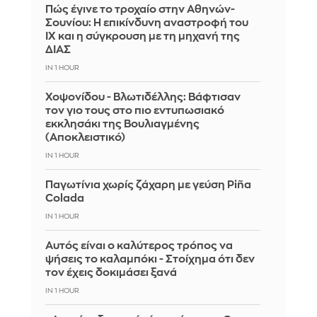
Πώς έγινε το τροχαίο στην Αθηνών-
Σουνίου: Η επικίνδυνη αναστροφή του
ΙΧ και η σύγκρουση με τη μηχανή της
ΔΙΑΣ
IN 1 HOUR
Χοψονίδου - Βλωτιδέλλης: Βάφτισαν
τον γιο τους στο πιο εντυπωσιακό
εκκλησάκι της Βουλιαγμένης
(Αποκλειστικό)
IN 1 HOUR
Παγωτίνια χωρίς ζάχαρη με γεύση Piña
Colada
IN 1 HOUR
Αυτός είναι ο καλύτερος τρόπος να
ψήσεις το καλαμπόκι - Στοίχημα ότι δεν
τον έχεις δοκιμάσει ξανά
IN 1 HOUR