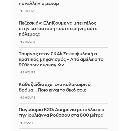
πανελλήνιο ρεκόρ
IN 2 HOURS
Πεζεσκιάν: Ελπίζουμε να μπει τέλος
στην κατάσταση «ούτε ειρήνη, ούτε
πόλεμος»
IN 2 HOURS
Τουρνάς στον ΣΚΑΪ: Σε επιφυλακή ο
κρατικός μηχανισμός – Από αμέλεια το
90% των πυρκαγιών
IN 2 HOURS
Κάθε ζώδιο έχει ένα καλοκαιρινό
δράμα... Ποιο είναι το δικό σου;
IN 2 HOURS
Παγκόσμιο Κ20: Ασημένιο μετάλλιο για
την Ιουλιάννα Ρούσσου στα 800 μέτρα
IN 1 HOUR