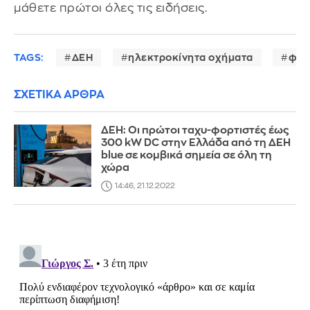
μάθετε πρώτοι όλες τις ειδήσεις.
TAGS:
ΔΕΗ
ηλεκτροκίνητα οχήματα
φόρ
ΣΧΕΤΙΚΑ ΑΡΘΡΑ
ΔΕΗ: Oι πρώτοι ταχυ-φορτιστές έως
300 kW DC στην Ελλάδα από τη ΔΕΗ
blue σε κομβικά σημεία σε όλη τη
χώρα
14:46, 21.12.2022