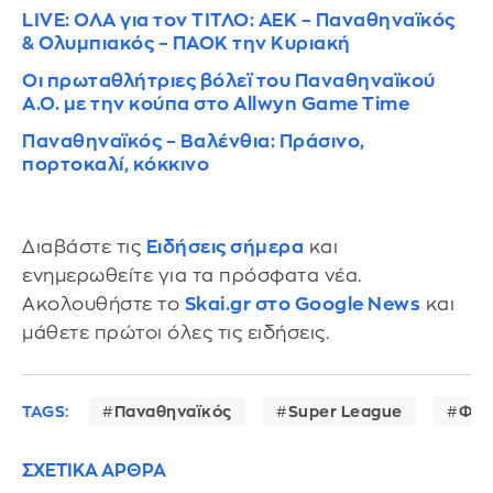
LIVE: ΟΛΑ για τον ΤΙΤΛΟ: ΑΕΚ – Παναθηναϊκός
& Ολυμπιακός – ΠΑΟΚ την Κυριακή
Οι πρωταθλήτριες βόλεϊ του Παναθηναϊκού
A.O. με την κούπα στο Allwyn Game Time
Παναθηναϊκός – Βαλένθια: Πράσινο,
πορτοκαλί, κόκκινο
Διαβάστε τις
Ειδήσεις σήμερα
και
ενημερωθείτε για τα πρόσφατα νέα.
Ακολουθήστε το
Skai.gr στο Google News
και
μάθετε πρώτοι όλες τις ειδήσεις.
TAGS:
Παναθηναϊκός
Super League
Φακ
ΣΧΕΤΙΚΑ ΑΡΘΡΑ