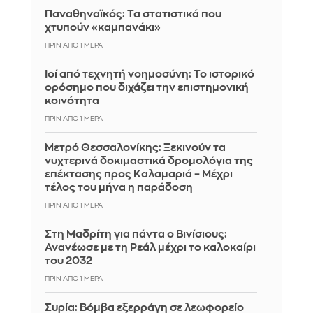
Παναθηναϊκός: Τα στατιστικά που
χτυπούν «καμπανάκι»
ΠΡΙΝ ΑΠΌ 1 ΜΈΡΑ
Ιοί από τεχνητή νοημοσύνη: Το ιστορικό
ορόσημο που διχάζει την επιστημονική
κοινότητα
ΠΡΙΝ ΑΠΌ 1 ΜΈΡΑ
Μετρό Θεσσαλονίκης: Ξεκινούν τα
νυχτερινά δοκιμαστικά δρομολόγια της
επέκτασης προς Καλαμαριά – Μέχρι
τέλος του μήνα η παράδοση
ΠΡΙΝ ΑΠΌ 1 ΜΈΡΑ
Στη Μαδρίτη για πάντα ο Βινίσιους:
Ανανέωσε με τη Ρεάλ μέχρι το καλοκαίρι
του 2032
ΠΡΙΝ ΑΠΌ 1 ΜΈΡΑ
Συρία: Βόμβα εξερράγη σε λεωφορείο