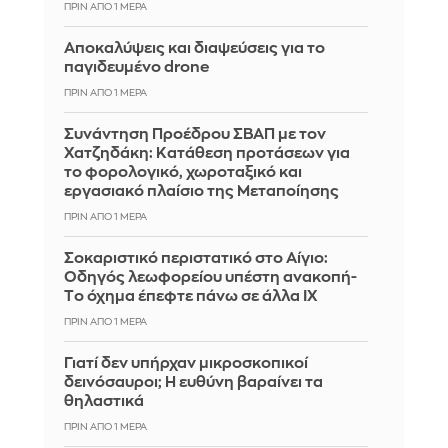
ΠΡΙΝ ΑΠΌ 1 ΜΈΡΑ
Αποκαλύψεις και διαψεύσεις για το
παγιδευμένο drone
ΠΡΙΝ ΑΠΌ 1 ΜΈΡΑ
Συνάντηση Προέδρου ΣΒΑΠ με τον
Χατζηδάκη: Κατάθεση προτάσεων για
το φορολογικό, χωροταξικό και
εργασιακό πλαίσιο της Μεταποίησης
ΠΡΙΝ ΑΠΌ 1 ΜΈΡΑ
Σοκαριστικό περιστατικό στο Αίγιο:
Οδηγός λεωφορείου υπέστη ανακοπή-
Tο όχημα έπεφτε πάνω σε άλλα ΙΧ
ΠΡΙΝ ΑΠΌ 1 ΜΈΡΑ
Γιατί δεν υπήρχαν μικροσκοπικοί
δεινόσαυροι; Η ευθύνη βαραίνει τα
θηλαστικά
ΠΡΙΝ ΑΠΌ 1 ΜΈΡΑ