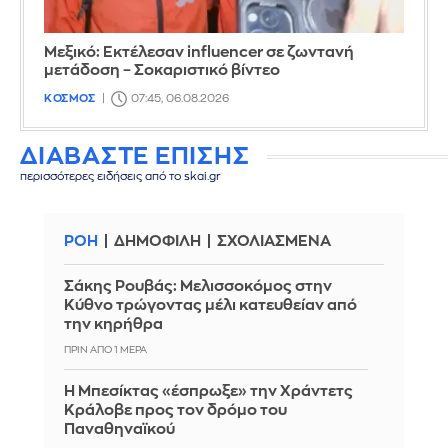
Μεξικό: Εκτέλεσαν influencer σε ζωντανή
μετάδοση – Σοκαριστικό βίντεο
ΚΟΣΜΟΣ
07:45, 06.08.2026
ΔΙΑΒΑΣΤΕ ΕΠΙΣΗΣ
περισσότερες ειδήσεις από το skai.gr
ΡΟΗ
ΔΗΜΟΦΙΛΗ
ΣΧΟΛΙΑΣΜΕΝΑ
Σάκης Ρουβάς: Μελισσοκόμος στην
Κύθνο τρώγοντας μέλι κατευθείαν από
την κηρήθρα
ΠΡΙΝ ΑΠΌ 1 ΜΈΡΑ
Η Μπεσίκτας «έσπρωξε» την Χράντετς
Κράλοβε προς τον δρόμο του
Παναθηναϊκού