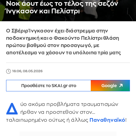
Νοκ άουτ έως το τέλος της σεζόν
Ίνγκασον και Πελίστρι
Ο Σβέριρ Ίνγκασον έχει διάστρεμμα στην
ποδοκνημική και ο Φακούντο Πελίστρι θλάση
πρώτου βαθμού στον προσαγωγό, με
αποτέλεσμα να χάσουν τα υπόλοιπα τρία ματς
16:06, 08.05.2026
Προσθέστε το SKAI.gr στο
Google
Δ
ύο ακόμα προβλήματα τραυματισμών
ήρθαν να προστεθούν στον…
ταλαιπωρημένο ούτως ή άλλως
Παναθηναϊκό
!