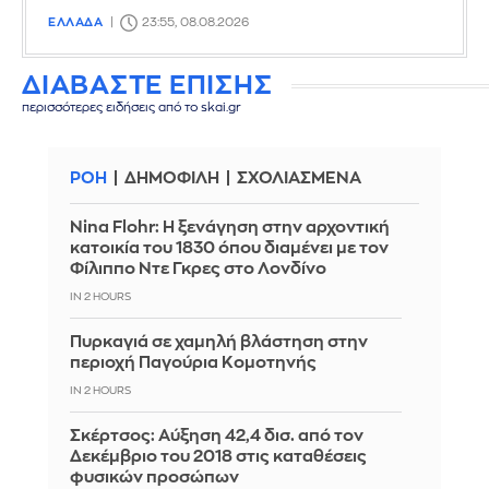
ΕΛΛΑΔΑ
23:55, 08.08.2026
ΔΙΑΒΑΣΤΕ ΕΠΙΣΗΣ
περισσότερες ειδήσεις από το skai.gr
ΡΟΗ
ΔΗΜΟΦΙΛΗ
ΣΧΟΛΙΑΣΜΕΝΑ
Nina Flohr: Η ξενάγηση στην αρχοντική
κατοικία του 1830 όπου διαμένει με τον
Φίλιππο Ντε Γκρες στο Λονδίνο
IN 2 HOURS
Πυρκαγιά σε χαμηλή βλάστηση στην
περιοχή Παγούρια Κομοτηνής
IN 2 HOURS
Σκέρτσος: Αύξηση 42,4 δισ. από τον
Δεκέμβριο του 2018 στις καταθέσεις
φυσικών προσώπων