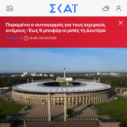
Παραμένει ο συναγερμός για τους ισχυρούς
ανέμους - Έως 9 μποφόρ οι ριπές τη Δευτέρα
ΕΛΛΑΔΑ
12:49, 09.08.2026