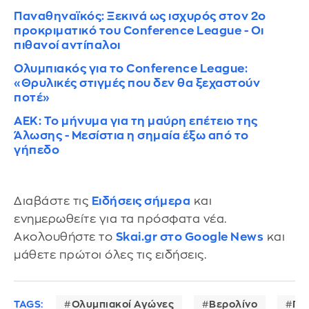
Παναθηναϊκός: Ξεκινά ως ισχυρός στον 2ο
προκριματικό του Conference League - Oι
πιθανοί αντίπαλοι
Ολυμπιακός για το Conference League:
«Θρυλικές στιγμές που δεν θα ξεχαστούν
ποτέ»
ΑΕΚ: Το μήνυμα για τη μαύρη επέτειο της
Άλωσης - Μεσίστια η σημαία έξω από το
γήπεδο
Διαβάστε τις
Ειδήσεις σήμερα
και
ενημερωθείτε για τα πρόσφατα νέα.
Ακολουθήστε το
Skai.gr στο Google News
και
μάθετε πρώτοι όλες τις ειδήσεις.
TAGS:
Ολυμπιακοί Αγώνες
Βερολίνο
Γε