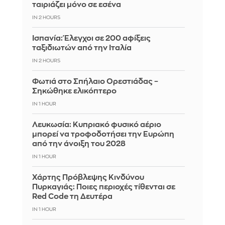
ταιριάζει μόνο σε εσένα
IN 2 HOURS
Ισπανία: Έλεγχοι σε 200 αφίξεις
ταξιδιωτών από την Ιταλία
IN 2 HOURS
Φωτιά στο Σπήλαιο Ορεστιάδας –
Σηκώθηκε ελικόπτερο
IN 1 HOUR
Λευκωσία: Κυπριακό φυσικό αέριο
μπορεί να τροφοδοτήσει την Ευρώπη
από την άνοιξη του 2028
IN 1 HOUR
Χάρτης Πρόβλεψης Κινδύνου
Πυρκαγιάς: Ποιες περιοχές τίθενται σε
Red Code τη Δευτέρα
IN 1 HOUR