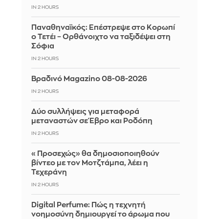
IN 2 HOURS
Παναθηναϊκός: Επέστρεψε στο Κορωπί
ο Τετέι – Ορθάνοιχτο να ταξιδέψει στη
Σόφια
IN 2 HOURS
Βραδινό Magazino 08-08-2026
IN 2 HOURS
Δύο συλλήψεις για μεταφορά
μεταναστών σε Έβρο και Ροδόπη
IN 2 HOURS
«Προσεχώς» θα δημοσιοποιηθούν
βίντεο με τον Μοτζτάμπα, λέει η
Τεχεράνη
IN 2 HOURS
Digital Perfume: Πώς η τεχνητή
νοημοσύνη δημιουργεί το άρωμα που