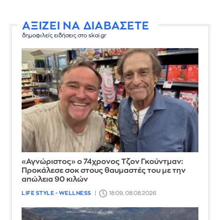
ΑΞΙΖΕΙ ΝΑ ΔΙΑΒΑΣΕΤΕ
δημοφιλείς ειδήσεις στο skai.gr
«Αγνώριστος» ο 74χρονος Τζον Γκούντμαν:
Προκάλεσε σοκ στους θαυμαστές του με την
απώλεια 90 κιλών
LIFE STYLE - WELLNESS
18:09, 08.08.2026