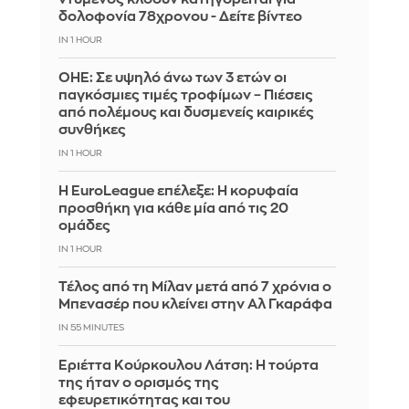
δολοφονία 78χρονου - Δείτε βίντεο
IN 1 HOUR
ΟΗΕ: Σε υψηλό άνω των 3 ετών οι
παγκόσμιες τιμές τροφίμων – Πιέσεις
από πολέμους και δυσμενείς καιρικές
συνθήκες
IN 1 HOUR
Η EuroLeague επέλεξε: Η κορυφαία
προσθήκη για κάθε μία από τις 20
ομάδες
IN 1 HOUR
Τέλος από τη Μίλαν μετά από 7 χρόνια ο
Μπενασέρ που κλείνει στην Αλ Γκαράφα
IN 55 MINUTES
Εριέττα Κούρκουλου Λάτση: Η τούρτα
της ήταν ο ορισμός της
εφευρετικότητας και του