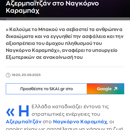
Αζερμπαϊτζάν στο Ναγκόρνο
Καραμπάχ
«Καλούμε το Μπακού να σεβαστεί τα ανθρώπινα
δικαιώματα και να εγγυηθεί την ασφάλεια και την
αξιοπρέπεια του άμαχου πληθυσμού του
Ναγκόρνο Καραμπάχ», αναφέρει το υπουργείο
Εξωτερικών σε ανακοίνωσή του
18:20, 20.09.2023
Προσθέστε το SKAI.gr στο
Google
«Η
Ελλάδα καταδικάζει έντονα τις
στρατιωτικές ενέργειες του
Αζερμπαϊτζάν
στο
Ναγκόρνο Καραμπάχ
, οι
οποίες είχαν ως αποτέλεσμα να χάσουν τη ζωή