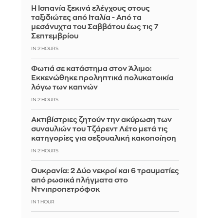
Η Ισπανία ξεκινά ελέγχους στους
ταξιδιώτες από Ιταλία - Από τα
μεσάνυχτα του Σαββάτου έως τις 7
Σεπτεμβρίου
IN 2 HOURS
Φωτιά σε κατάστημα στον Άλιμο:
Εκκενώθηκε προληπτικά πολυκατοικία
λόγω των καπνών
IN 2 HOURS
Ακτιβίστριες ζητούν την ακύρωση των
συναυλιών του Τζάρεντ Λέτο μετά τις
κατηγορίες για σεξουαλική κακοποίηση
IN 2 HOURS
Ουκρανία: 2 Δύο νεκροί και 6 τραυματίες
από ρωσικά πλήγματα στο
Ντνιπροπετρόφσκ
IN 1 HOUR