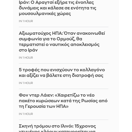
Ιράν: Ο Αραγτσί εξήρε τις ένοπλες
δυνάμεις και κάλεσε σε ενότητα τις
μουσουλμανικές χώρες
IN 1 HOUR
Αξιωματούχος ΗΠΑ: Όταν ανακοινωθεί
συμφωνία για το Ορμούζ, θα
τερματιστεί ο ναυτικός αποκλεισμός
στο Ιράν
IN 1 HOUR
5 τροφές που ενισχύουν το κολλαγόνο
και αξίζει να βάλετε στη διατροφή σας
IN 1 HOUR
Φον ντερ Λάιεν: «Χαιρετίζω το νέο
πακέτο κυρώσεων κατά της Ρωσίας από
τη Γερουσία των ΗΠΑ»
IN 1 HOUR
Σκηνή τρόμου στο Ιλινόι: 15χρονος
ντυμένος κλόουν κατηγορείται για