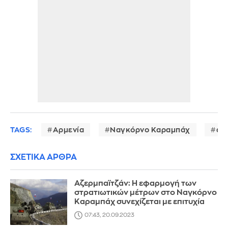
TAGS:
Αρμενία
Ναγκόρνο Καραμπάχ
αζ
ΣΧΕΤΙΚΑ ΑΡΘΡΑ
Αζερμπαϊτζάν: Η εφαρμογή των
στρατιωτικών μέτρων στο Ναγκόρνο
Καραμπάχ συνεχίζεται με επιτυχία
07:43, 20.09.2023