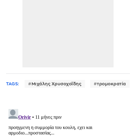
TAGS:
Μιχάλης Χρυσοχοΐδης
τρομοκρατία