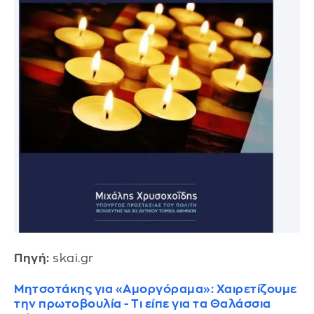
Πηγή:
skai.gr
Μητσοτάκης για «Αμοργόραμα»: Χαιρετίζουμε
την πρωτοβουλία - Τι είπε για τα Θαλάσσια