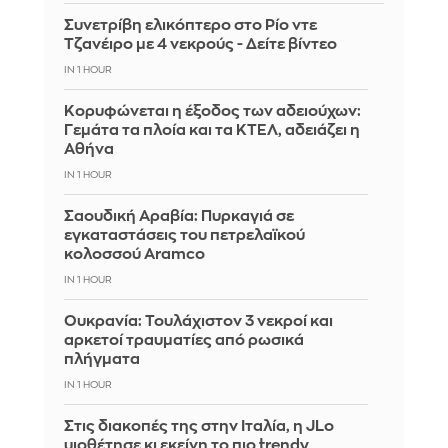
Συνετρίβη ελικόπτερο στο Ρίο ντε
Τζανέιρο με 4 νεκρούς - Δείτε βίντεο
IN 1 HOUR
Κορυφώνεται η έξοδος των αδειούχων:
Γεμάτα τα πλοία και τα ΚΤΕΛ, αδειάζει η
Αθήνα
IN 1 HOUR
Σαουδική Αραβία: Πυρκαγιά σε
εγκαταστάσεις του πετρελαϊκού
κολοσσού Aramco
IN 1 HOUR
Ουκρανία: Τουλάχιστον 3 νεκροί και
αρκετοί τραυματίες από ρωσικά
πλήγματα
IN 1 HOUR
Στις διακοπές της στην Ιταλία, η JLo
υιοθέτησε κι εκείνη το πιο trendy