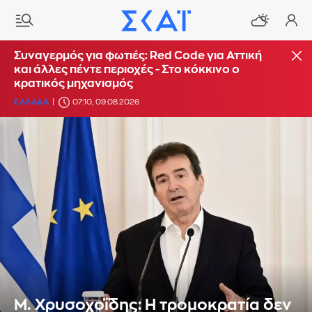
Συναγερμός για φωτιές: Red Code για Αττική
και άλλες πέντε περιοχές - Στο κόκκινο ο
κρατικός μηχανισμός
ΕΛΛΑΔΑ
07:10, 09.08.2026
Μ. Χρυσοχοΐδης: Η τρομοκρατία δεν