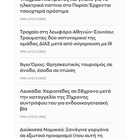
ηλεκτρικά πατίνια στο Παρίσι: Έρχονται
τσουχτερά πρόστιμα
ΠΡΙΝ ΑΠΌ 5 ΏΡΕΣ
Τροχαίο στη λεωφόρο Αθηνών-Σουνίου:
Τραυματίες δύο αστυνομικοί της
ομάδας ΔΙΑΣ μετά από σύγκρουση με ΙΧ
ΠΡΙΝ ΑΠΌ 5 ΏΡΕΣ
Άγιο Όρος: Θρησκευτικός τουρισμός σε
άνοδο, έσοδα σε πτώση
ΠΡΙΝ ΑΠΌ 6 ΏΡΕΣ
Λευκάδα: Χειροπέδες σε 58χρονο μετά
την καταγγελία της 31χρονης
συντρόφου του για ενδοοικογενειακή
βία
ΠΡΙΝ ΑΠΌ 6 ΏΡΕΣ
Δούκισσα Νομικού: Ξανάγινε γοργόνα
σε εξωτικό προορισμό (που αυτή τη