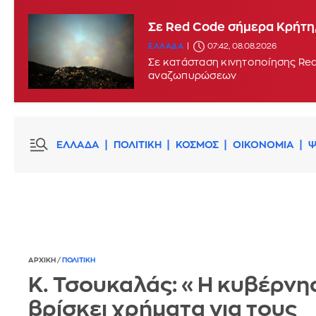
Σε Red Code σήμερα Κρήτη,
ΕΛΛΑΔΑ
07:42, 08.08.2026
Σε κατάσταση κινητοποίησης Red
αναζωπυρώσεων
ΕΛΛΑΔΑ
ΠΟΛΙΤΙΚΗ
ΚΟΣΜΟΣ
ΟΙΚΟΝΟΜΙΑ
Ψ
ΑΡΧΙΚΗ
/
ΠΟΛΙΤΙΚΗ
Κ. Τσουκαλάς: «Η κυβέρνη
βρίσκει χρήματα για τους