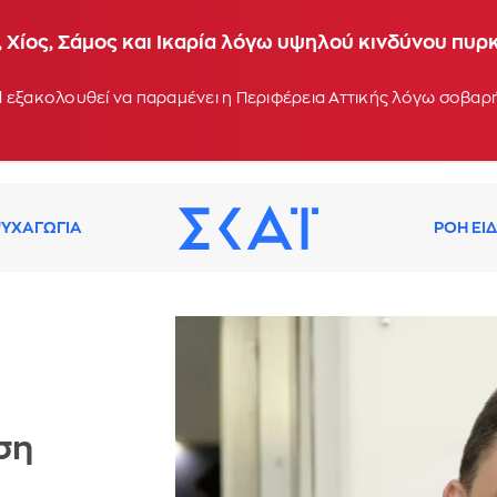
 Χίος, Σάμος και Ικαρία λόγω υψηλού κινδύνου πυρ
 εξακολουθεί να παραμένει η Περιφέρεια Αττικής λόγω σοβα
ΥΧΑΓΩΓΙΑ
ΡΟΗ ΕΙ
ση