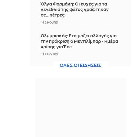
Όλγα Φαρμάκη: Οι ευχές για τα
γενέθλιά της φέτος γράφτηκαν
σε...πέτρες
IN 2 HOURS
Ολυμπιακός: Ετοιμάζει αλλαγές για
την πρόκριση ο Μεντιλίμπαρ - Ημέρα
κρίσης για Έσε
IN 2 HOURS
ΟΛΕΣ ΟΙ ΕΙΔΗΣΕΙΣ
Σε δημοπρασία ρούχα και αξεσουάρ
από την ταινία «The Devil Wears
Prada 2»
IN 1 HOUR
Πότε πρέπει να αλατίζεις τη
μπριζόλα; Πρίν ή μετά το ψήσιμο;
IN 1 HOUR
Τα νύχια της Γωγώς Καρτσάνα είναι ο
ορισμός του καλοκαιρινού color
blocking