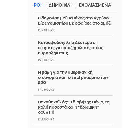
ΡΟΗ
ΔΗΜΟΦΙΛΗ
ΣΧΟΛΙΑΣΜΕΝΑ
Οδηγούσε μεθυσμένος στο Αγρίνιο -
Είχε γεμιστήρα με σφαίρες στο αμάξι
IN 2 HOURS
Κατσαφάδος: Από Δευτέρα οι
αιτήσεις για αποζημιώσεις στους
πυρόπληκτους
IN 2 HOURS
Η μάχη για την αμερικανική
οικονομία και το viral μπουρίτο των
$20
IN 2 HOURS
Παναθηναϊκός: Ο διαβήτης Πένια, τα
καλά ποσοστά και η “βρώμικη”
δουλειά
IN 2 HOURS