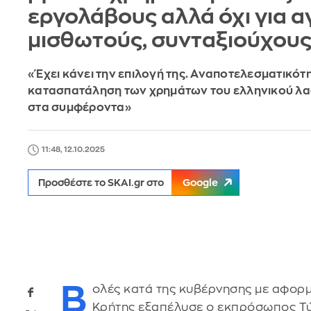
εργολάβους αλλά όχι για α
μισθωτούς, συνταξιούχου
«Έχει κάνει την επιλογή της. Αναποτελεσματικότ
κατασπατάληση των χρημάτων του ελληνικού λα
στα συμφέροντα»
11:48, 12.10.2025
Προσθέστε το SKAI.gr στο
Google
Β
ολές κατά της κυβέρνησης με αφορμ
Κρήτης εξαπέλυσε ο εκπρόσωπος Τ