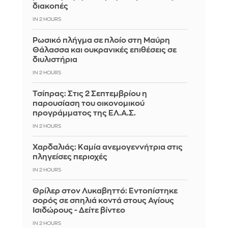
διακοπές
IN 2 HOURS
Ρωσικό πλήγμα σε πλοίο στη Μαύρη
Θάλασσα και ουκρανικές επιθέσεις σε
διυλιστήρια
IN 2 HOURS
Τσίπρας: Στις 2 Σεπτεμβρίου η
παρουσίαση του οικονομικού
προγράμματος της ΕΛ.Α.Σ.
IN 2 HOURS
Χαρδαλιάς: Καμία ανεμογεννήτρια στις
πληγείσες περιοχές
IN 2 HOURS
Θρίλερ στον Λυκαβηττό: Εντοπίστηκε
σορός σε σπηλιά κοντά στους Αγίους
Ισιδώρους - Δείτε βίντεο
IN 2 HOURS