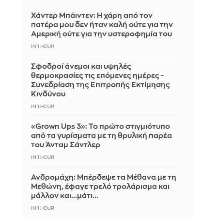
Χάντερ Μπάιντεν: Η χάρη από τον
πατέρα μου δεν ήταν καλή ούτε για την
Αμερική ούτε για την υστεροφημία του
IN 1 HOUR
Σφοδροί άνεμοι και υψηλές
θερμοκρασίες τις επόμενες ημέρες -
Συνεδρίαση της Επιτροπής Εκτίμησης
Κινδύνου
IN 1 HOUR
«Grown Ups 3»: Το πρώτο στιγμιότυπο
από τα γυρίσματα με τη θρυλική παρέα
του Άνταμ Σάντλερ
IN 1 HOUR
Ανδρομάχη: Μπέρδεψε τα Μέθανα με τη
Μεθώνη, έφαγε τρελό τρολάρισμα και
μάλλον και...μάτι...
IN 1 HOUR