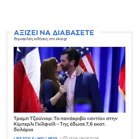
ΑΞΙΖΕΙ ΝΑ ΔΙΑΒΑΣΕΤΕ
δημοφιλείς ειδήσεις στο skai.gr
Τραμπ Τζούνιορ: Το πανάκριβο «αντίο» στην
Κίμπερλι Γκίλφοϊλ – Της έδωσε 7,6 εκατ.
δολάρια
LIFE STYLE - WELLNESS
13:09, 06.08.2026