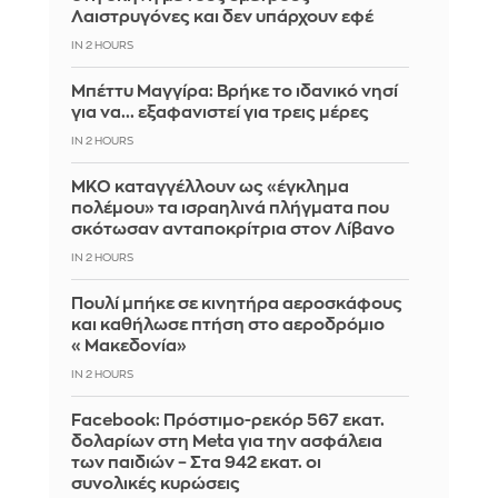
Λαιστρυγόνες και δεν υπάρχουν εφέ
IN 2 HOURS
Μπέττυ Μαγγίρα: Βρήκε το ιδανικό νησί
για να... εξαφανιστεί για τρεις μέρες
IN 2 HOURS
ΜΚΟ καταγγέλλουν ως «έγκλημα
πολέμου» τα ισραηλινά πλήγματα που
σκότωσαν ανταποκρίτρια στον Λίβανο
IN 2 HOURS
Πουλί μπήκε σε κινητήρα αεροσκάφους
και καθήλωσε πτήση στο αεροδρόμιο
«Μακεδονία»
IN 2 HOURS
Facebook: Πρόστιμο-ρεκόρ 567 εκατ.
δολαρίων στη Meta για την ασφάλεια
των παιδιών – Στα 942 εκατ. οι
συνολικές κυρώσεις