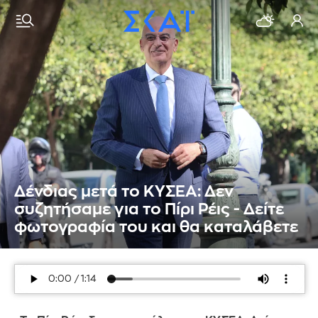
Δένδιας μετά το ΚΥΣΕΑ: Δεν
συζητήσαμε για το Πίρι Ρέις - Δείτε
φωτογραφία του και θα καταλάβετε