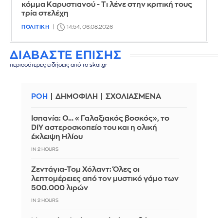
κόμμα Καρυστιανού - Τι λένε στην κριτική τους
τρία στελέχη
ΠΟΛΙΤΙΚΗ
14:54, 06.08.2026
ΔΙΑΒΑΣΤΕ ΕΠΙΣΗΣ
περισσότερες ειδήσεις από το skai.gr
ΡΟΗ
ΔΗΜΟΦΙΛΗ
ΣΧΟΛΙΑΣΜΕΝΑ
Ισπανία: Ο… «Γαλαξιακός βοσκός», το
DIY αστεροσκοπείο του και η ολική
έκλειψη Ηλίου
IN 2 HOURS
Ζεντάγια-Τομ Χόλαντ: Όλες οι
λεπτομέρειες από τον μυστικό γάμο των
500.000 λιρών
IN 2 HOURS