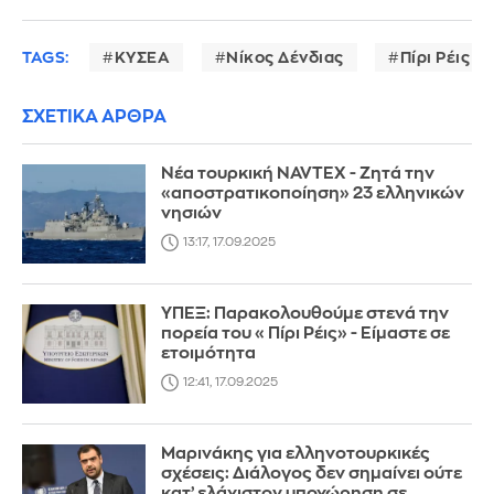
TAGS:
ΚΥΣΕΑ
Νίκος Δένδιας
Πίρι Ρέις
ΣΧΕΤΙΚΑ ΑΡΘΡΑ
Νέα τουρκική NAVTEX - Ζητά την
«αποστρατικοποίηση» 23 ελληνικών
νησιών
13:17, 17.09.2025
ΥΠΕΞ: Παρακολουθούμε στενά την
πορεία του «Πίρι Ρέις» - Είμαστε σε
ετοιμότητα
12:41, 17.09.2025
Μαρινάκης για ελληνοτουρκικές
σχέσεις: Διάλογος δεν σημαίνει ούτε
κατ’ ελάχιστον υποχώρηση σε