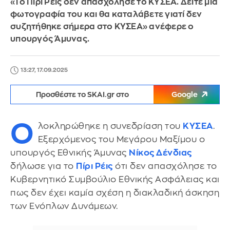
«Το Πίρι Ρέις δεν απασχόλησε το ΚΥΣΕΑ. Δείτε μια
φωτογραφία του και θα καταλάβετε γιατί δεν
συζητήθηκε σήμερα στο ΚΥΣΕΑ» ανέφερε ο
υπουργός Άμυνας.
13:27, 17.09.2025
Προσθέστε το SKAI.gr στο
Google
Ο
λοκληρώθηκε η συνεδρίαση του
ΚΥΣΕΑ
.
Εξερχόμενος του Μεγάρου Μαξίμου ο
υπουργός Εθνικής Άμυνας
Νίκος Δένδιας
δήλωσε για το
Πίρι Ρέις
ότι δεν απασχόλησε το
Κυβερνητικό Συμβούλιο Εθνικής Ασφάλειας και
πως δεν έχει καμία σχέση η διακλαδική άσκηση
των Ενόπλων Δυνάμεων.