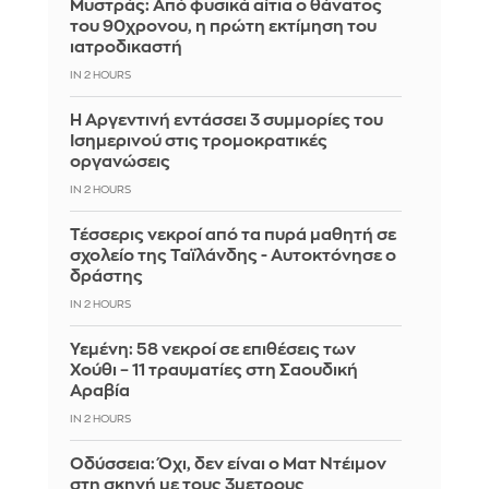
Μυστράς: Από φυσικά αίτια ο θάνατος
του 90χρονου, η πρώτη εκτίμηση του
ιατροδικαστή
IN 2 HOURS
Η Αργεντινή εντάσσει 3 συμμορίες του
Ισημερινού στις τρομοκρατικές
οργανώσεις
IN 2 HOURS
Τέσσερις νεκροί από τα πυρά μαθητή σε
σχολείο της Ταϊλάνδης - Αυτοκτόνησε ο
δράστης
IN 2 HOURS
Υεμένη: 58 νεκροί σε επιθέσεις των
Χούθι – 11 τραυματίες στη Σαουδική
Αραβία
IN 2 HOURS
Οδύσσεια: Όχι, δεν είναι ο Ματ Ντέιμον
στη σκηνή με τους 3μετρους