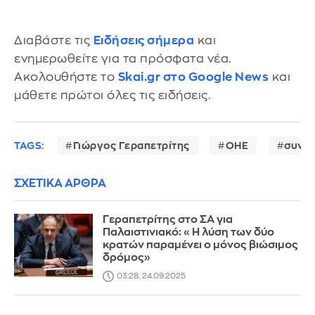
Διαβάστε τις
Ειδήσεις σήμερα
και
ενημερωθείτε για τα πρόσφατα νέα.
Ακολουθήστε το
Skai.gr στο Google News
και
μάθετε πρώτοι όλες τις ειδήσεις.
TAGS:
Γιώργος Γεραπετρίτης
ΟΗΕ
συναν
ΣΧΕΤΙΚΑ ΑΡΘΡΑ
Γεραπετρίτης στο ΣΑ για
Παλαιστινιακό: «Η λύση των δύο
κρατών παραμένει ο μόνος βιώσιμος
δρόμος»
03:28, 24.09.2025