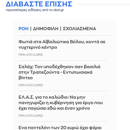
ΔΙΑΒΑΣΤΕ ΕΠΙΣΗΣ
περισσότερες ειδήσεις από το skai.gr
ΡΟΗ
ΔΗΜΟΦΙΛΗ
ΣΧΟΛΙΑΣΜΕΝΑ
Φωτιά στα Αϊβαλιώτικα Βόλου, κοντά σε
νυχτερινό κέντρο
ΠΡΙΝ ΑΠΌ 2 ΏΡΕΣ
Σαλάχ: Τον υποδέχθηκαν σαν βασιλιά
στην Τραπεζούντα - Εντυπωσιακά
βίντεο
ΠΡΙΝ ΑΠΌ 2 ΏΡΕΣ
ΕΛ.Α.Σ. για το καλώδιο: Να μην
πανηγυρίζει η κυβέρνηση για έργο που
έχει παγώσει εδώ και έναν χρόνο
ΠΡΙΝ ΑΠΌ 2 ΏΡΕΣ
Ένα παντελόνι των 20 ευρώ έχει φέρει