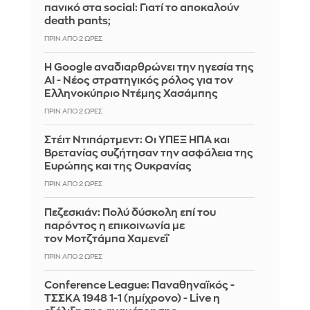
πανικό στα social: Γιατί το αποκαλούν
death pants;
ΠΡΙΝ ΑΠΌ 2 ΏΡΕΣ
Η Google αναδιαρθρώνει την ηγεσία της
AI - Νέος στρατηγικός ρόλος για τον
Ελληνοκύπριο Ντέμης Χασάμπης
ΠΡΙΝ ΑΠΌ 2 ΏΡΕΣ
Στέιτ Ντιπάρτμεντ: Οι ΥΠΕΞ ΗΠΑ και
Βρετανίας συζήτησαν την ασφάλεια της
Ευρώπης και της Ουκρανίας
ΠΡΙΝ ΑΠΌ 2 ΏΡΕΣ
Πεζεσκιάν: Πολύ δύσκολη επί του
παρόντος η επικοινωνία με
τον Μοτζτάμπα Χαμενεΐ
ΠΡΙΝ ΑΠΌ 2 ΏΡΕΣ
Conference League: Παναθηναϊκός -
ΤΣΣΚΑ 1948 1-1 (ημίχρονο) - Live η