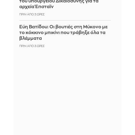
του υπουργείου Δικαιοσύνης για τα
αρχεία Έπσταϊν
ΠΡΙΝ ΑΠΌ 3 ΏΡΕΣ
Εύη Βατίδου: Οι βουτιές στη Μύκονο με
το κόκκινο μπικίνι που τράβηξε όλα τα
βλέμματα
ΠΡΙΝ ΑΠΌ 3 ΏΡΕΣ