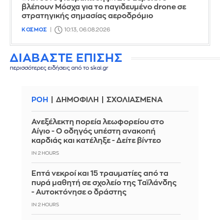
βλέπουν Μόσχα για το παγιδευμένο drone σε
στρατηγικής σημασίας αεροδρόμιο
ΚΟΣΜΟΣ
10:13, 06.08.2026
ΔΙΑΒΑΣΤΕ ΕΠΙΣΗΣ
περισσότερες ειδήσεις από το skai.gr
ΡΟΗ
ΔΗΜΟΦΙΛΗ
ΣΧΟΛΙΑΣΜΕΝΑ
Ανεξέλεκτη πορεία λεωφορείου στο
Αίγιο - Ο οδηγός υπέστη ανακοπή
καρδιάς και κατέληξε - Δείτε βίντεο
IN 2 HOURS
Επτά νεκροί και 15 τραυματίες από τα
πυρά μαθητή σε σχολείο της Ταϊλάνδης
- Αυτοκτόνησε ο δράστης
IN 2 HOURS