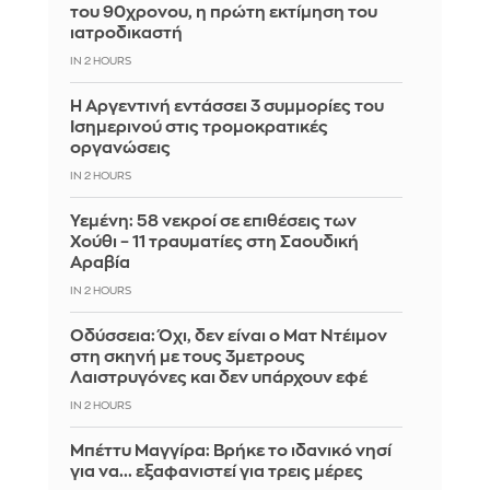
του 90χρονου, η πρώτη εκτίμηση του
ιατροδικαστή
IN 2 HOURS
Η Αργεντινή εντάσσει 3 συμμορίες του
Ισημερινού στις τρομοκρατικές
οργανώσεις
IN 2 HOURS
Υεμένη: 58 νεκροί σε επιθέσεις των
Χούθι – 11 τραυματίες στη Σαουδική
Αραβία
IN 2 HOURS
Οδύσσεια: Όχι, δεν είναι ο Ματ Ντέιμον
στη σκηνή με τους 3μετρους
Λαιστρυγόνες και δεν υπάρχουν εφέ
IN 2 HOURS
Μπέττυ Μαγγίρα: Βρήκε το ιδανικό νησί
για να... εξαφανιστεί για τρεις μέρες