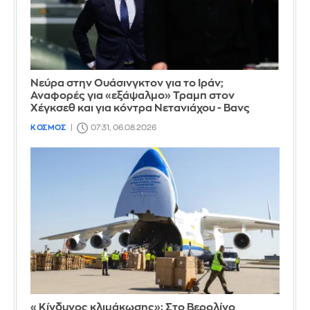
Νεύρα στην Ουάσινγκτον για το Ιράν;
Αναφορές για «εξάψαλμο» Τραμπ στον
Χέγκσεθ και για κόντρα Νετανιάχου - Βανς
ΚΟΣΜΟΣ
07:31, 06.08.2026
«Κίνδυνος κλιμάκωσης»: Στο Βερολίνο