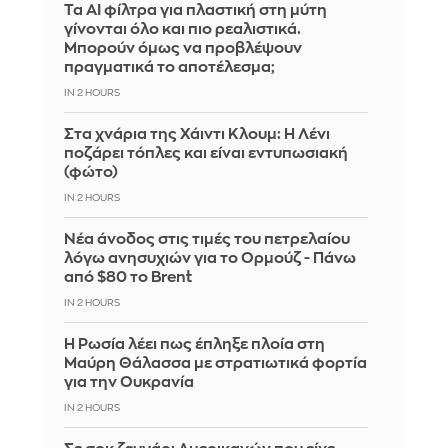
Τα AI φίλτρα για πλαστική στη μύτη
γίνονται όλο και πιο ρεαλιστικά.
Μπορούν όμως να προβλέψουν
πραγματικά το αποτέλεσμα;
IN 2 HOURS
Στα χνάρια της Χάιντι Κλουμ: Η Λένι
ποζάρει τόπλες και είναι εντυπωσιακή
(φώτο)
IN 2 HOURS
Νέα άνοδος στις τιμές του πετρελαίου
λόγω ανησυχιών για το Ορμούζ - Πάνω
από $80 το Brent
IN 2 HOURS
Η Ρωσία λέει πως έπληξε πλοία στη
Μαύρη Θάλασσα με στρατιωτικά φορτία
για την Ουκρανία
IN 2 HOURS