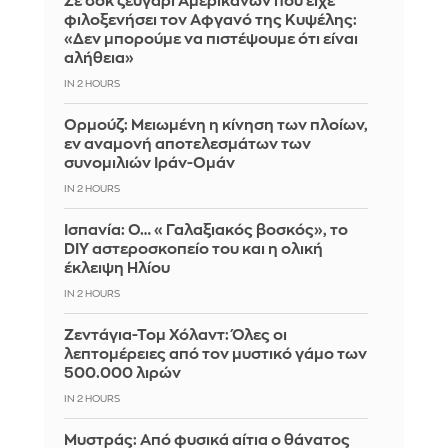
Σε σοκ ζευγάρι Αμερικανών που είχε
φιλοξενήσει τον Αφγανό της Κυψέλης:
«Δεν μπορούμε να πιστέψουμε ότι είναι
αλήθεια»
IN 2 HOURS
Ορμούζ: Μειωμένη η κίνηση των πλοίων,
εν αναμονή αποτελεσμάτων των
συνομιλιών Ιράν-Ομάν
IN 2 HOURS
Ισπανία: Ο… «Γαλαξιακός βοσκός», το
DIY αστεροσκοπείο του και η ολική
έκλειψη Ηλίου
IN 2 HOURS
Ζεντάγια-Τομ Χόλαντ: Όλες οι
λεπτομέρειες από τον μυστικό γάμο των
500.000 λιρών
IN 2 HOURS
Μυστράς: Από φυσικά αίτια ο θάνατος