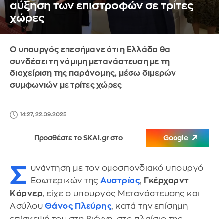
αύξηση των επιστροφών σε τρίτες
χώρες
O υπουργός επεσήμανε ότι η Ελλάδα θα
συνδέσει τη νόμιμη μετανάστευση με τη
διαχείριση της παράνομης, μέσω διμερών
συμφωνιών με τρίτες χώρες
14:27, 22.09.2025
Προσθέστε το SKAI.gr στο
Google
Σ
υνάντηση με τον ομοσπονδιακό υπουργό
Εσωτερικών της
Αυστρίας
,
Γκέρχαρντ
Κάρνερ
, είχε ο υπουργός Μετανάστευσης και
Ασύλου
Θάνος Πλεύρης
, κατά την επίσημη
επίσκεψή του στη Βιέννη, στο πλαίσιο της