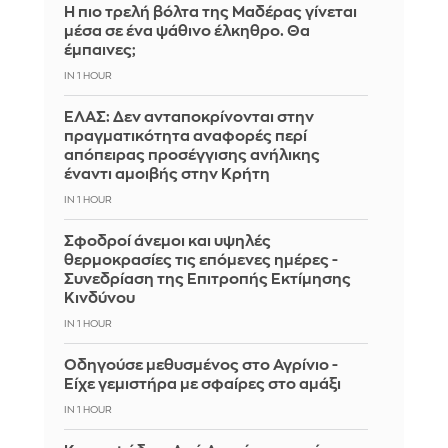
Η πιο τρελή βόλτα της Μαδέρας γίνεται
μέσα σε ένα ψάθινο έλκηθρο. Θα
έμπαινες;
IN 1 HOUR
ΕΛΑΣ: Δεν ανταποκρίνονται στην
πραγματικότητα αναφορές περί
απόπειρας προσέγγισης ανήλικης
έναντι αμοιβής στην Κρήτη
IN 1 HOUR
Σφοδροί άνεμοι και υψηλές
θερμοκρασίες τις επόμενες ημέρες -
Συνεδρίαση της Επιτροπής Εκτίμησης
Κινδύνου
IN 1 HOUR
Οδηγούσε μεθυσμένος στο Αγρίνιο -
Είχε γεμιστήρα με σφαίρες στο αμάξι
IN 1 HOUR