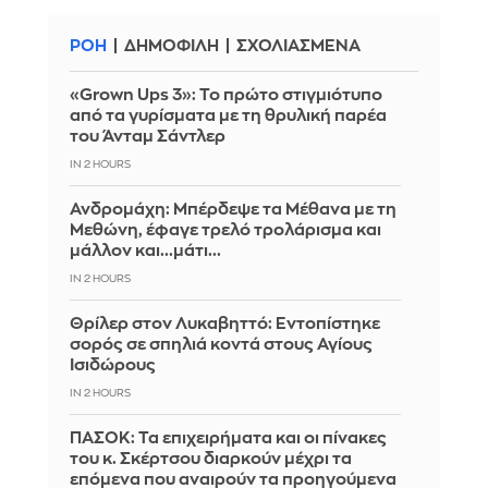
ΡΟΗ
ΔΗΜΟΦΙΛΗ
ΣΧΟΛΙΑΣΜΕΝΑ
«Grown Ups 3»: Το πρώτο στιγμιότυπο
από τα γυρίσματα με τη θρυλική παρέα
του Άνταμ Σάντλερ
IN 2 HOURS
Ανδρομάχη: Μπέρδεψε τα Μέθανα με τη
Μεθώνη, έφαγε τρελό τρολάρισμα και
μάλλον και...μάτι...
IN 2 HOURS
Θρίλερ στον Λυκαβηττό: Εντοπίστηκε
σορός σε σπηλιά κοντά στους Αγίους
Ισιδώρους
IN 2 HOURS
ΠΑΣΟΚ: Τα επιχειρήματα και οι πίνακες
του κ. Σκέρτσου διαρκούν μέχρι τα
επόμενα που αναιρούν τα προηγούμενα