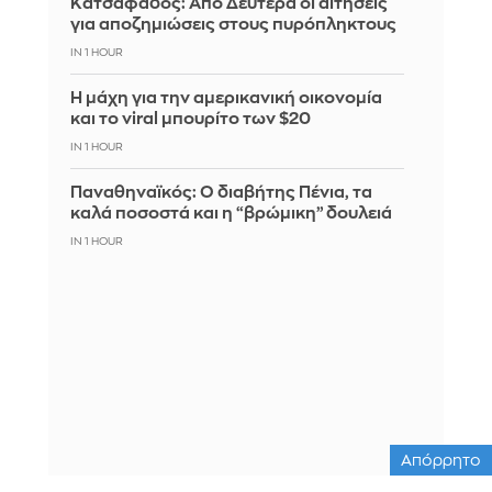
Κατσαφάδος: Από Δευτέρα οι αιτήσεις
για αποζημιώσεις στους πυρόπληκτους
IN 1 HOUR
Η μάχη για την αμερικανική οικονομία
και το viral μπουρίτο των $20
IN 1 HOUR
Παναθηναϊκός: Ο διαβήτης Πένια, τα
καλά ποσοστά και η “βρώμικη” δουλειά
IN 1 HOUR
Απόρρητο