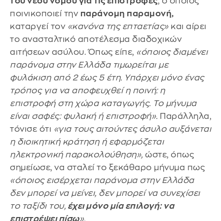
του νέου νόμου για τις επιστροφές
, ο οποίος
ποινικοποιεί την
παράνομη παραμονή,
καταργεί τον
«κανόνα της επταετίας»
και αίρει
το ανασταλτικό αποτέλεσμα διαδοχικών
αιτήσεων ασύλου. Όπως είπε,
«όποιος διαμένει
παράνομα στην Ελλάδα τιμωρείται με
φυλάκιση από 2 έως 5 έτη. Υπάρχει μόνο ένας
τρόπος για να αποφευχθεί η ποινή: η
επιστροφή στη χώρα καταγωγής. Το μήνυμα
είναι σαφές: φυλακή ή επιστροφή».
Παράλληλα,
τόνισε ότι
«για τους αιτούντες άσυλο αυξάνεται
η διοικητική κράτηση ή εφαρμόζεται
ηλεκτρονική παρακολούθηση»,
ώστε, όπως
σημείωσε, να σταλεί το ξεκάθαρο μήνυμα πως
«όποιος εισέρχεται παράνομα στην Ελλάδα
δεν μπορεί να μείνει, δεν μπορεί να συνεχίσει
το ταξίδι του,
έχει μόνο μία επιλογή: να
επιστρέψει πίσω
».