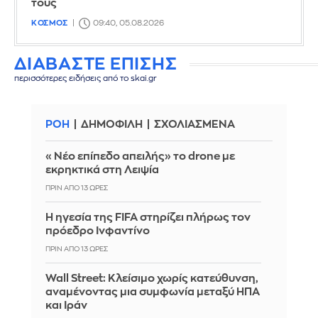
τους
ΚΟΣΜΟΣ
09:40, 05.08.2026
ΔΙΑΒΑΣΤΕ ΕΠΙΣΗΣ
περισσότερες ειδήσεις από το skai.gr
ΡΟΗ
ΔΗΜΟΦΙΛΗ
ΣΧΟΛΙΑΣΜΕΝΑ
«Νέο επίπεδο απειλής» το drone με
εκρηκτικά στη Λειψία
ΠΡΙΝ ΑΠΌ 13 ΏΡΕΣ
Η ηγεσία της FIFA στηρίζει πλήρως τον
πρόεδρο Ινφαντίνο
ΠΡΙΝ ΑΠΌ 13 ΏΡΕΣ
Wall Street: Κλείσιμο χωρίς κατεύθυνση,
αναμένοντας μια συμφωνία μεταξύ ΗΠΑ
και Ιράν