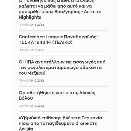
Ο Παναθηναϊκός έπαθε στο ΟΑΚΑ,
καλείται να μάθει από αυτό και να
προκριθεί μέσω Βουλγαρίας - Δείτε τα
Highlights
ΠΡΙΝ ΑΠΌ 15 ΏΡΕΣ
Conference League: Παναθηναϊκός -
ΤΣΣΚΑ 1948 1-1 (ΤΕΛΙΚΟ)
ΠΡΙΝ ΑΠΌ 15 ΏΡΕΣ
Οι ΗΠΑ αναστέλλουν τις εισαγωγές από
τον μεγαλύτερο παραγωγό αβοκάντο
του Μεξικού
ΠΡΙΝ ΑΠΌ 15 ΏΡΕΣ
Οριοθετήθηκε η γωτιά στις Αλυκές
Βόλου
ΠΡΙΝ ΑΠΌ 15 ΏΡΕΣ
«Υβριδική επίθεση» βλέπει η Γερμανία
πίσω απο το παγιδευμένο drone στη
Λειψία