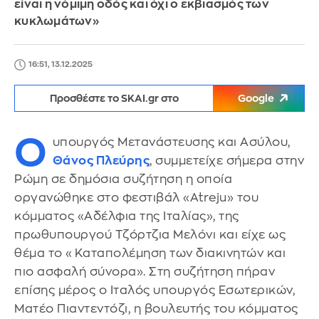
είναι η νόμιμη οδός και όχι ο εκβιασμός των
κυκλωμάτων»
16:51, 13.12.2025
Προσθέστε το SKAI.gr στο
Google
Ο
υπουργός Μετανάστευσης και Ασύλου,
Θάνος Πλεύρης
, συμμετείχε σήμερα στην
Ρώμη σε δημόσια συζήτηση η οποία
οργανώθηκε στο φεστιβάλ «Atreju» του
κόμματος «Αδέλφια της Ιταλίας», της
πρωθυπουργού Τζόρτζια Μελόνι και είχε ως
θέμα το «Καταπολέμηση των διακινητών και
πιο ασφαλή σύνορα». Στη συζήτηση πήραν
επίσης μέρος ο Ιταλός υπουργός Εσωτερικών,
Ματέο Πιαντεντόζι, η βουλευτής του κόμματος