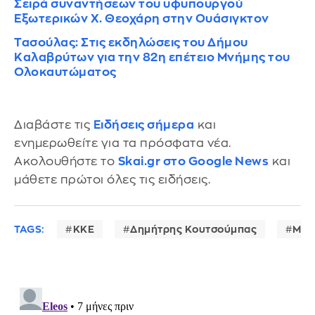
Σειρά συναντήσεων του υφυπουργού
Εξωτερικών Χ. Θεοχάρη στην Ουάσιγκτον
Τασούλας: Στις εκδηλώσεις του Δήμου
Καλαβρύτων για την 82η επέτειο Μνήμης του
Ολοκαυτώματος
Διαβάστε τις
Ειδήσεις σήμερα
και
ενημερωθείτε για τα πρόσφατα νέα.
Ακολουθήστε το
Skai.gr στο Google News
και
μάθετε πρώτοι όλες τις ειδήσεις.
TAGS:
ΚΚΕ
Δημήτρης Κουτσούμπας
Μάλ