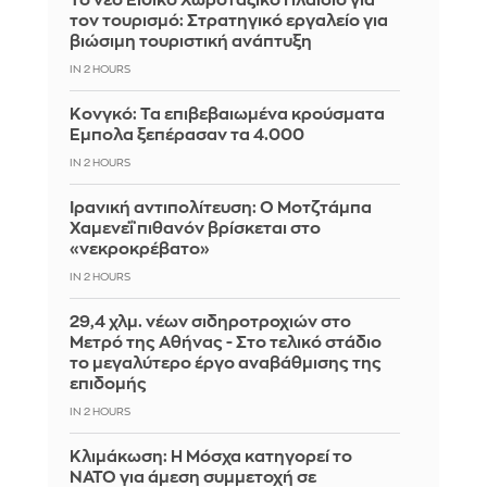
Το νέο Ειδικό Χωροταξικό Πλαίσιο για
τον τουρισμό: Στρατηγικό εργαλείο για
βιώσιμη τουριστική ανάπτυξη
IN 2 HOURS
Κονγκό: Τα επιβεβαιωμένα κρούσματα
Έμπολα ξεπέρασαν τα 4.000
IN 2 HOURS
Ιρανική αντιπολίτευση: Ο Μοτζτάμπα
Χαμενεΐ πιθανόν βρίσκεται στο
«νεκροκρέβατο»
IN 2 HOURS
29,4 χλμ. νέων σιδηροτροχιών στο
Μετρό της Αθήνας - Στο τελικό στάδιο
το μεγαλύτερο έργο αναβάθμισης της
επιδομής
IN 2 HOURS
Κλιμάκωση: Η Μόσχα κατηγορεί το
ΝΑΤΟ για άμεση συμμετοχή σε