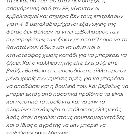
τη δεκαετία του ‘90 όταν δεν υπήρχε η
απαγόρευση από την ΕΕ, γίνονταν οι
εμβολιασμοί και σήμερα δεν τους επιτρέπουν
γιατί 4-5 μεγαλοβιομήχανοι εξαγωγείς της
φέτας δεν θέλουν να γίνει εμβολιασμός των
αιγοπροβάτων, των ζώων με αποτέλεσμα να τα
θανατώνουν άδικα και να μένει και ο
κτηνοτρόφος χωρίς κοπάδι για να μπορέσει να
ζήσει. Και ο καλλιεργητής είτε έχει ρύζι είτε
βγάζει βαμβάκι είτε οποιοδήποτε άλλο προϊόν
μένει χωρίς εγγυημένες τιμές, για να μπορέσει
να αποδώσει και η δουλειά του. Και βεβαίως, να
μπορεί εκτός από ποσοτικά προϊόντα να είναι
και ποιοτικά τα προϊόντα και να μην τα
πληρώνει πανάκριβα ο υπόλοιπος ελληνικός
λαός όταν πηγαίνει στους σουπερμαρκετάδες
και ο ίδιος ο αγρότης να μην μπορεί να
επιβιώσει
» συμπλήρωσε.