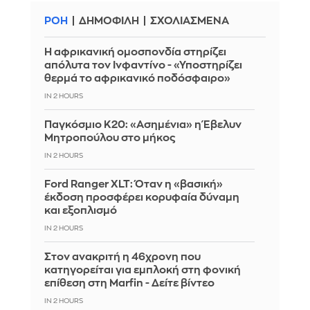
ΡΟΗ
ΔΗΜΟΦΙΛΗ
ΣΧΟΛΙΑΣΜΕΝΑ
Η αφρικανική ομοσπονδία στηρίζει
απόλυτα τον Ινφαντίνο - «Υποστηρίζει
θερμά το αφρικανικό ποδόσφαιρο»
IN 2 HOURS
Παγκόσμιο Κ20: «Ασημένια» η Έβελυν
Μητροπούλου στο μήκος
IN 2 HOURS
Ford Ranger XLT: Όταν η «βασική»
έκδοση προσφέρει κορυφαία δύναμη
και εξοπλισμό
IN 2 HOURS
Στον ανακριτή η 46χρονη που
κατηγορείται για εμπλοκή στη φονική
επίθεση στη Marfin - Δείτε βίντεο
IN 2 HOURS