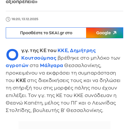
αξιοπρέπεια»
16:20, 13.12.2025
Προσθέστε το SKAI.gr στο
Google
Ο
γ.γ. της ΚΕ του
ΚΚΕ,
Δημήτρης
Κουτσούμπας
βρέθηκε στο μπλόκο των
αγροτών
στα
Μάλγαρα
Θεσσαλονίκης,
προκειμένου να εκφράσει τη συμπαράσταση
του
ΚΚΕ
στις διεκδικήσεις τους και να δηλώσει
τη στήριξή του στις μορφές πάλης που έχουν
επιλέξει. Τον γ.γ. της ΚΕ του ΚΚΕ συνόδευαν η
Θεανώ Καπέτη, μέλος του ΠΓ και ο Λεωνίδας
Στολτίδης, βουλευτής Β' Θεσσαλονίκης.