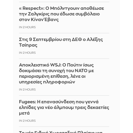
«Respect»: Ο Μπόλντγουιν αποθέωσε
την Ζαλγκίρις που έδωσε συμβόλαιο
στον Κίναν Έβανς
IN 2 HOURS
Στις 9 Σεπτεμβρίου στη ΔΕΘ ο Αλέξης
Τσίπρας
IN 2 HOURS
Αποκλειστικό WSJ: Ο Πούτιν ίσως
δοκιμάσει τη συνοχή του ΝΑΤΟ με
περιορισμένη επίθεση, λένε οι
υπηρεσίες πληροφοριών
IN 2 HOURS
Fugees: Η επανασύνδεση που γεννά
ελπίδες για νέο άλμπουμ τρεις δεκαετίες
μετά
IN 2 HOURS