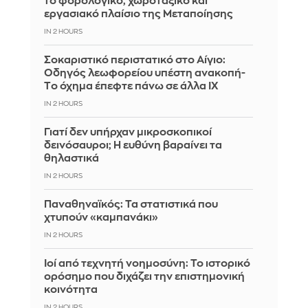
το φορολογικό, χωροταξικό και
εργασιακό πλαίσιο της Μεταποίησης
IN 2 HOURS
Σοκαριστικό περιστατικό στο Αίγιο:
Οδηγός λεωφορείου υπέστη ανακοπή-
Tο όχημα έπεφτε πάνω σε άλλα ΙΧ
IN 2 HOURS
Γιατί δεν υπήρχαν μικροσκοπικοί
δεινόσαυροι; Η ευθύνη βαραίνει τα
θηλαστικά
IN 2 HOURS
Παναθηναϊκός: Τα στατιστικά που
χτυπούν «καμπανάκι»
IN 2 HOURS
Ιοί από τεχνητή νοημοσύνη: Το ιστορικό
ορόσημο που διχάζει την επιστημονική
κοινότητα
IN 2 HOURS