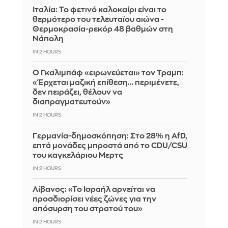
Ιταλία: To φετινό καλοκαίρι είναι το
θερμότερο του τελευταίου αιώνα -
Θερμοκρασία-ρεκόρ 48 βαθμών στη
Νάπολη
IN 2 HOURS
Ο Γκαλιμπάφ «ειρωνεύεται» τον Τραμπ:
«Έρχεται μαζική επίθεση… περιμένετε,
δεν πειράζει, θέλουν να
διαπραγματευτούν»
IN 2 HOURS
Γερμανία-δημοσκόπηση: Στο 28% η AfD,
επτά μονάδες μπροστά από το CDU/CSU
του καγκελάριου Μερτς
IN 2 HOURS
Λίβανος: «Το Ισραήλ αρνείται να
προσδιορίσει νέες ζώνες για την
απόσυρση του στρατού του»
IN 2 HOURS