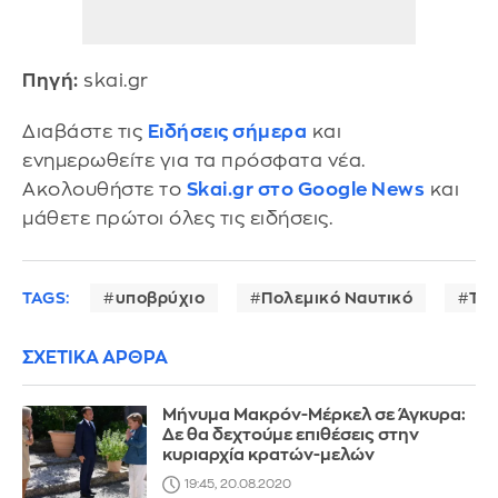
Πηγή:
skai.gr
Διαβάστε τις
Ειδήσεις σήμερα
και
ενημερωθείτε για τα πρόσφατα νέα.
Ακολουθήστε το
Skai.gr στο Google News
και
μάθετε πρώτοι όλες τις ειδήσεις.
TAGS:
υποβρύχιο
Πολεμικό Ναυτικό
Του
ΣΧΕΤΙΚΑ ΑΡΘΡΑ
Μήνυμα Μακρόν-Μέρκελ σε Άγκυρα:
Δε θα δεχτούμε επιθέσεις στην
κυριαρχία κρατών-μελών
19:45, 20.08.2020