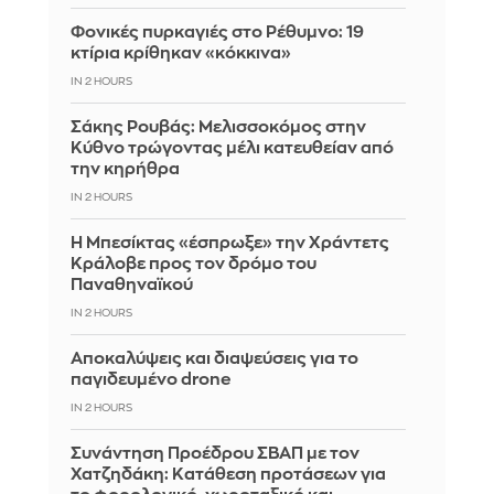
Φονικές πυρκαγιές στο Ρέθυμνο: 19
κτίρια κρίθηκαν «κόκκινα»
IN 2 HOURS
Σάκης Ρουβάς: Μελισσοκόμος στην
Κύθνο τρώγοντας μέλι κατευθείαν από
την κηρήθρα
IN 2 HOURS
Η Μπεσίκτας «έσπρωξε» την Χράντετς
Κράλοβε προς τον δρόμο του
Παναθηναϊκού
IN 2 HOURS
Αποκαλύψεις και διαψεύσεις για το
παγιδευμένο drone
IN 2 HOURS
Συνάντηση Προέδρου ΣΒΑΠ με τον
Χατζηδάκη: Κατάθεση προτάσεων για