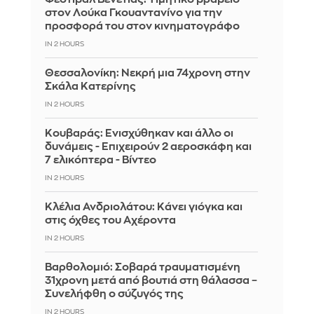
στον Λούκα Γκουαντανίνο για την
προσφορά του στον κινηματογράφο
IN 2 HOURS
Θεσσαλονίκη: Νεκρή μια 74χρονη στην
Σκάλα Κατερίνης
IN 2 HOURS
Κουβαράς: Ενισχύθηκαν και άλλο οι
δυνάμεις - Επιχειρούν 2 αεροσκάφη και
7 ελικόπτερα - Βίντεο
IN 2 HOURS
Κλέλια Ανδριολάτου: Κάνει γιόγκα και
στις όχθες του Αχέροντα
IN 2 HOURS
Βαρθολομιό: Σοβαρά τραυματισμένη
31χρονη μετά από βουτιά στη θάλασσα –
Συνελήφθη ο σύζυγός της
IN 2 HOURS