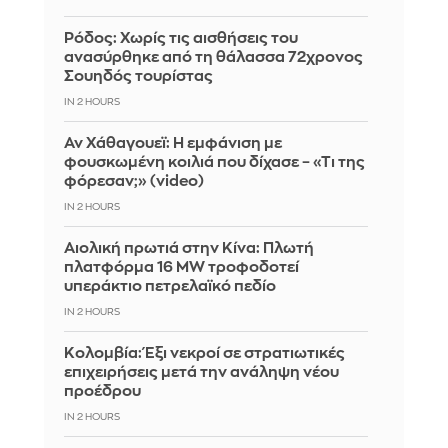
Ρόδος: Χωρίς τις αισθήσεις του
ανασύρθηκε από τη θάλασσα 72χρονος
Σουηδός τουρίστας
IN 2 HOURS
Αν Χάθαγουεϊ: Η εμφάνιση με
φουσκωμένη κοιλιά που δίχασε – «Τι της
φόρεσαν;» (video)
IN 2 HOURS
Αιολική πρωτιά στην Κίνα: Πλωτή
πλατφόρμα 16 MW τροφοδοτεί
υπεράκτιο πετρελαϊκό πεδίο
IN 2 HOURS
Κολομβία: Έξι νεκροί σε στρατιωτικές
επιχειρήσεις μετά την ανάληψη νέου
προέδρου
IN 2 HOURS