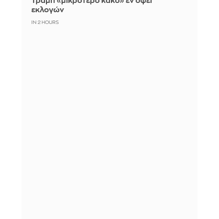
Τραμπ «μικρότερο κακό» εν όψει
εκλογών
IN 2 HOURS