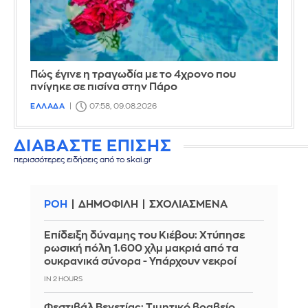
Πώς έγινε η τραγωδία με το 4χρονο που
πνίγηκε σε πισίνα στην Πάρο
ΕΛΛΑΔΑ
07:58, 09.08.2026
ΔΙΑΒΑΣΤΕ ΕΠΙΣΗΣ
περισσότερες ειδήσεις από το skai.gr
ΡΟΗ
ΔΗΜΟΦΙΛΗ
ΣΧΟΛΙΑΣΜΕΝΑ
Επίδειξη δύναμης του Κιέβου: Χτύπησε
ρωσική πόλη 1.600 χλμ μακριά από τα
ουκρανικά σύνορα - Υπάρχουν νεκροί
IN 2 HOURS
Φεστιβάλ Βενετίας: Τιμητικό βραβείο