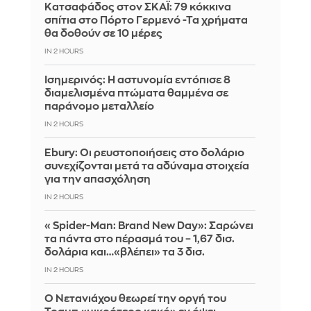
Kατσαφάδος στον ΣΚΑΪ: 79 κόκκινα
σπίτια στο Πόρτο Γερμενό -Τα χρήματα
θα δοθούν σε 10 μέρες
IN 2 HOURS
Ισημερινός: Η αστυνομία εντόπισε 8
διαμελισμένα πτώματα θαμμένα σε
παράνομο μεταλλείο
IN 2 HOURS
Ebury: Οι ρευστοποιήσεις στο δολάριο
συνεχίζονται μετά τα αδύναμα στοιχεία
για την απασχόληση
IN 2 HOURS
«Spider-Man: Brand New Day»: Σαρώνει
τα πάντα στο πέρασμά του – 1,67 δισ.
δολάρια και…«βλέπει» τα 3 δισ.
IN 2 HOURS
Ο Νετανιάχου θεωρεί την οργή του