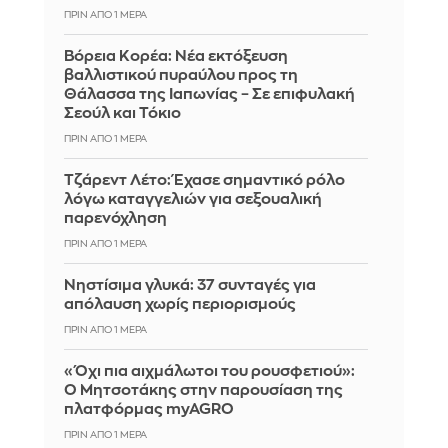
ΠΡΙΝ ΑΠΌ 1 ΜΈΡΑ
Βόρεια Κορέα: Νέα εκτόξευση
βαλλιστικού πυραύλου προς τη
Θάλασσα της Ιαπωνίας – Σε επιφυλακή
Σεούλ και Τόκιο
ΠΡΙΝ ΑΠΌ 1 ΜΈΡΑ
Τζάρεντ Λέτο: Έχασε σημαντικό ρόλο
λόγω καταγγελιών για σεξουαλική
παρενόχληση
ΠΡΙΝ ΑΠΌ 1 ΜΈΡΑ
Νηστίσιμα γλυκά: 37 συνταγές για
απόλαυση χωρίς περιορισμούς
ΠΡΙΝ ΑΠΌ 1 ΜΈΡΑ
«Όχι πια αιχμάλωτοι του ρουσφετιού»:
Ο Μητσοτάκης στην παρουσίαση της
πλατφόρμας myAGRO
ΠΡΙΝ ΑΠΌ 1 ΜΈΡΑ