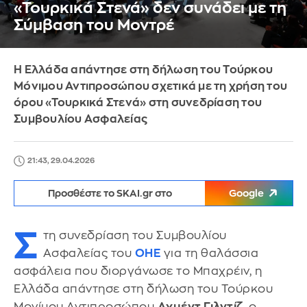
«Τουρκικά Στενά» δεν συνάδει με τη
Σύμβαση του Μοντρέ
Η Ελλάδα απάντησε στη δήλωση του Τούρκου
Μόνιμου Αντιπροσώπου σχετικά με τη χρήση του
όρου «Τουρκικά Στενά» στη συνεδρίαση του
Συμβουλίου Ασφαλείας
21:43, 29.04.2026
Προσθέστε το SKAI.gr στο
Google
Σ
τη συνεδρίαση του Συμβουλίου
Ασφαλείας του
ΟΗΕ
για τη θαλάσσια
ασφάλεια που διοργάνωσε το Μπαχρέιν, η
Ελλάδα απάντησε στη δήλωση του Τούρκου
Μονίμου Αντιπροσώπου
Αχμέντ Γιλντίζ
, o