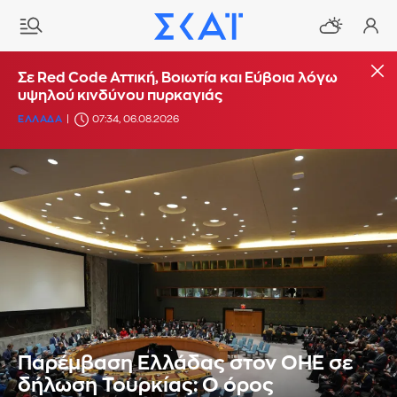
Σε Red Code Αττική, Βοιωτία και Εύβοια λόγω
υψηλού κινδύνου πυρκαγιάς
ΕΛΛΑΔΑ
07:34, 06.08.2026
Παρέμβαση Ελλάδας στον ΟΗΕ σε
δήλωση Τουρκίας: Ο όρος