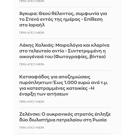
ΠΡΙΝ ΑΠΌ 1 ΜΈΡΑ
Άγκυρα: Θεού θέλοντος, συμφωνία για
το Στενό εντός της ημέρας - Επίθεση
στο Ισραήλ
ΠΡΙΝ ΑΠΌ 1 ΜΈΡΑ
Λάκης Χαλκιάς: Mοιρολόγια και κλαρίνα
στο τελευταίο αντίο - Συντετριμμένη η
οικογένειά του (Φωτογραφίες, βίντεο)
ΠΡΙΝ ΑΠΌ 1 ΜΈΡΑ
Κατσαφάδος για αποζημιώσεις
πυρόπληκτων: Έως 1.000 ευρώ ανά τ.μ.
για κατεστραμμένες κατοικίες –Η
έναρξη των αιτήσεων
ΠΡΙΝ ΑΠΌ 1 ΜΈΡΑ
Ζελένσκι: Ο ουκρανικός στρατός έπληξε
δύο διυλιστήρια πετρελαίου στη Ρωσία
ΠΡΙΝ ΑΠΌ 1 ΜΈΡΑ