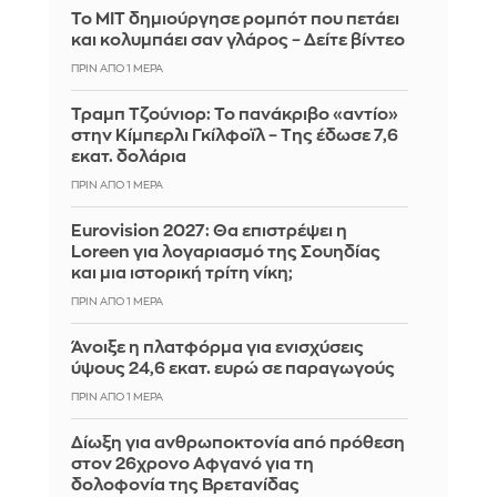
Το MIT δημιούργησε ρομπότ που πετάει
και κολυμπάει σαν γλάρος – Δείτε βίντεο
ΠΡΙΝ ΑΠΌ 1 ΜΈΡΑ
Τραμπ Τζούνιορ: Το πανάκριβο «αντίο»
στην Κίμπερλι Γκίλφοϊλ – Της έδωσε 7,6
εκατ. δολάρια
ΠΡΙΝ ΑΠΌ 1 ΜΈΡΑ
Eurovision 2027: Θα επιστρέψει η
Loreen για λογαριασμό της Σουηδίας
και μια ιστορική τρίτη νίκη;
ΠΡΙΝ ΑΠΌ 1 ΜΈΡΑ
Άνοιξε η πλατφόρμα για ενισχύσεις
ύψους 24,6 εκατ. ευρώ σε παραγωγούς
ΠΡΙΝ ΑΠΌ 1 ΜΈΡΑ
Δίωξη για ανθρωποκτονία από πρόθεση
στον 26χρονο Αφγανό για τη
δολοφονία της Βρετανίδας