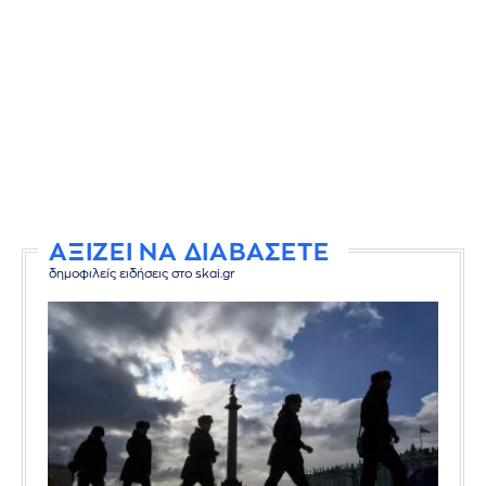
ΑΞΙΖΕΙ ΝΑ ΔΙΑΒΑΣΕΤΕ
δημοφιλείς ειδήσεις στο skai.gr