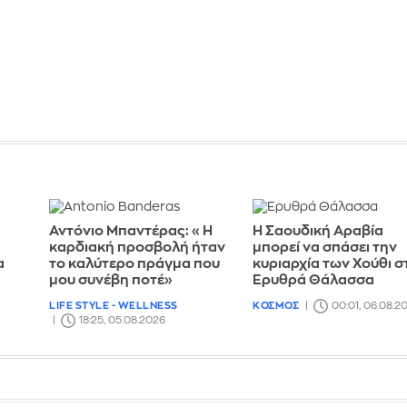
η
Αντόνιο Μπαντέρας: «Η
Η Σαουδική Αραβία
καρδιακή προσβολή ήταν
μπορεί να σπάσει την
α
το καλύτερο πράγμα που
κυριαρχία των Χούθι σ
μου συνέβη ποτέ»
Ερυθρά Θάλασσα
LIFE STYLE - WELLNESS
ΚΟΣΜΟΣ
00:01, 06.08.2
18:25, 05.08.2026