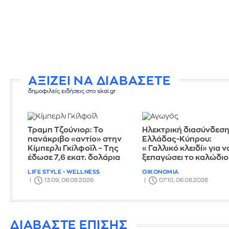
ΑΞΙΖΕΙ ΝΑ ΔΙΑΒΑΣΕΤΕ
δημοφιλείς ειδήσεις στο skai.gr
Τραμπ Τζούνιορ: Το
Ηλεκτρική διασύνδεσ
πανάκριβο «αντίο» στην
Ελλάδας-Κύπρου:
Κίμπερλι Γκίλφοϊλ – Της
«Γαλλικό κλειδί» για ν
έδωσε 7,6 εκατ. δολάρια
ξεπαγώσει το καλώδιο
LIFE STYLE - WELLNESS
ΟΙΚΟΝΟΜΙΑ
13:09, 06.08.2026
07:10, 06.08.2026
ΔΙΑΒΑΣΤΕ ΕΠΙΣΗΣ