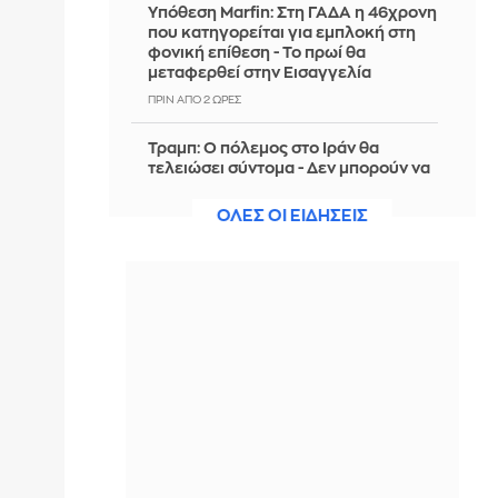
Υπόθεση Marfin: Στη ΓΑΔΑ η 46χρονη
που κατηγορείται για εμπλοκή στη
φονική επίθεση - Το πρωί θα
μεταφερθεί στην Εισαγγελία
ΠΡΙΝ ΑΠΌ 2 ΏΡΕΣ
Τραμπ: Ο πόλεμος στο Ιράν θα
τελειώσει σύντομα - Δεν μπορούν να
συνεχίσουν για πολύ ακόμη
ΟΛΕΣ ΟΙ ΕΙΔΗΣΕΙΣ
ΠΡΙΝ ΑΠΌ 2 ΏΡΕΣ
Θαλάσσια ρύπανση στη Δραπετσώνα
– Συνελήφθη ο πλοίαρχος
δεξαμενόπλοιου
ΠΡΙΝ ΑΠΌ 2 ΏΡΕΣ
Διάσωση 30χρονης μετά από πτώση
από την υψηλή γέφυρα της Χαλκίδας
ΠΡΙΝ ΑΠΌ 2 ΏΡΕΣ
Οι τιμές της βενζίνης αυξήθηκαν
εξαιτίας του πολέμου του Τραμπ στο