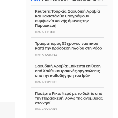
Reuters: Τουρκία, Σαουδική Αραβία
και Πακιστάν θα υπογράψουν
συμφωνία κοινής άμυνας την
Παρασκευή
ΠΡΙΝ ΑΠΌ 1 ΏΡΑ
Τραυματισμός 53χρονου ναυτικού
κατά την πρόσδεση πλοίου στη Ρόδο
ΠΡΙΝ ΑΠΌ 2 ΏΡΕΣ
Σαουδική Αραβία: Επίκειται επίθεση
από Χούθι και ιρακινές οργανώσεις
υπό την καθοδήγηση του Ιράν
ΠΡΙΝ ΑΠΌ 2 ΏΡΕΣ
Πουέρτο Ρίκο: Νερό με το δελτίο από
την Παρασκευή, λόγω της ανομβρίας
στο νησί
ΠΡΙΝ ΑΠΌ 2 ΏΡΕΣ