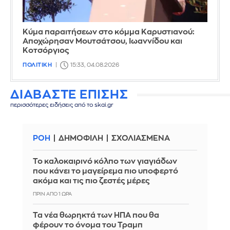
Κύμα παραιτήσεων στο κόμμα Καρυστιανού:
Αποχώρησαν Μουτσάτσου, Ιωαννίδου και
Κοτσόργιος
ΠΟΛΙΤΙΚΗ
15:33, 04.08.2026
ΔΙΑΒΑΣΤΕ ΕΠΙΣΗΣ
περισσότερες ειδήσεις από το skai.gr
ΡΟΗ
ΔΗΜΟΦΙΛΗ
ΣΧΟΛΙΑΣΜΕΝΑ
Το καλοκαιρινό κόλπο των γιαγιάδων
που κάνει το μαγείρεμα πιο υποφερτό
ακόμα και τις πιο ζεστές μέρες
ΠΡΙΝ ΑΠΌ 1 ΏΡΑ
Τα νέα θωρηκτά των ΗΠΑ που θα
φέρουν το όνομα του Τραμπ