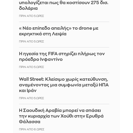
υπολογίζεται πως θα κοστίσουν 275 δισ.
δολάρια
ΠΡΙΝ ΑΠΌ 5 ΏΡΕΣ
«Νέο επίπεδο απειλής» το drone με
εκρηκτικά στη Λειψία
ΠΡΙΝ ΑΠΌ 5 ΏΡΕΣ
Η ηγεσία της FIFA στηρίζει πλήρως τον
πρόεδρο Ινφαντίνο
ΠΡΙΝ ΑΠΌ 5 ΏΡΕΣ
Wall Street: Κλείσιμο χωρίς κατεύθυνση,
αναμένοντας μια συμφωνία μεταξύ ΗΠΑ
και Ιράν
ΠΡΙΝ ΑΠΌ 5 ΏΡΕΣ
Η Σαουδική Αραβία μπορεί να σπάσει
την κυριαρχία των Χούθι στην Ερυθρά
Θάλασσα
ΠΡΙΝ ΑΠΌ 6 ΏΡΕΣ