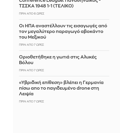
Conference League: Παναθηναϊκός -
ΤΣΣΚΑ 1948 1-1 (ΤΕΛΙΚΟ)
ΠΡΙΝ ΑΠΌ 6 ΏΡΕΣ
Οι ΗΠΑ αναστέλλουν τις εισαγωγές από
τον μεγαλύτερο παραγωγό αβοκάντο
του Μεξικού
ΠΡΙΝ ΑΠΌ 7 ΏΡΕΣ
Οριοθετήθηκε η γωτιά στις Αλυκές
Βόλου
ΠΡΙΝ ΑΠΌ 7 ΏΡΕΣ
«Υβριδική επίθεση» βλέπει η Γερμανία
πίσω απο το παγιδευμένο drone στη
Λειψία
ΠΡΙΝ ΑΠΌ 7 ΏΡΕΣ