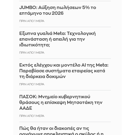
JUMBO: Αύξηση πωλήσεων 5% το
επτάμηνο του 2026
ΠΡΙΝ ΑΠΌ 1 ΜΈΡΑ
Έξυπνα γυαλιά Meta: Τεχνολογική
επανάσταση ή απειλή για την
ιδιωτικότητα;
ΠΡΙΝ ΑΠΌ 1 ΜΈΡΑ
Εκτός ελέγχου και μοντέλο AI της Meta:
Παραβίασε συστήματα εταιρείας κατά
τη διάρκεια δοκιμών
ΠΡΙΝ ΑΠΌ 1 ΜΈΡΑ
ΠΑΣΟΚ: Μνημείο κυβερνητικού
θράσους η επίσκεψη Μητσοτάκη την
ΑΑΔΕ
ΠΡΙΝ ΑΠΌ 1 ΜΈΡΑ
Πώς θα ήταν οι διακοπές αν τις
οργάνωνε αποκλειστικά ο σκύλος ή η