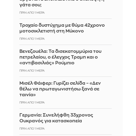
γάτα σου;
ΠΡΙΝ ΑΠΌ 1 ΜΈΡΑ
Τροχαίο δυστύχημα με θύμα 42χρονο
μοτοσικλετιστή στη Μύκονο
ΠΡΙΝ ΑΠΌ 1 ΜΈΡΑ
Βενεζουέλα: Τα δισεκατομμύρια του
πετρελαίου, ο έλεγχος Τραμπ και ο
«αντιβασιλιάς» Ρούμπιο
ΠΡΙΝ ΑΠΌ 1 ΜΈΡΑ
Μισέλ Φάιφερ: Γυρίζει σελίδα – «Δεν
θέλω να πρωταγωνιστήσω ξανά σε
ταινία»
ΠΡΙΝ ΑΠΌ 1 ΜΈΡΑ
Γερμανία: Συνελήφθη 33χρονος
Ουκρανός για κατασκοπεία
ΠΡΙΝ ΑΠΌ 1 ΜΈΡΑ