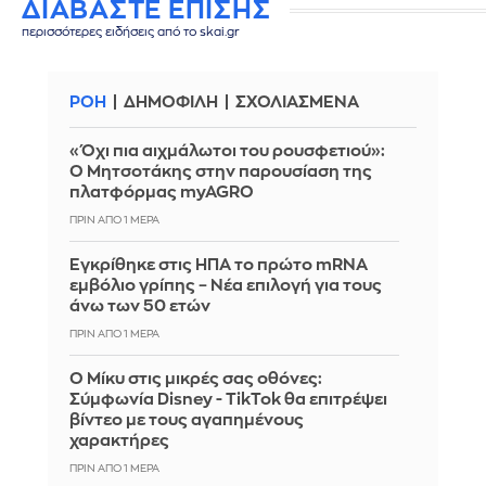
ΔΙΑΒΑΣΤΕ ΕΠΙΣΗΣ
περισσότερες ειδήσεις από το skai.gr
ΡΟΗ
ΔΗΜΟΦΙΛΗ
ΣΧΟΛΙΑΣΜΕΝΑ
«Όχι πια αιχμάλωτοι του ρουσφετιού»:
Ο Μητσοτάκης στην παρουσίαση της
πλατφόρμας myAGRO
ΠΡΙΝ ΑΠΌ 1 ΜΈΡΑ
Εγκρίθηκε στις ΗΠΑ το πρώτο mRNA
εμβόλιο γρίπης – Νέα επιλογή για τους
άνω των 50 ετών
ΠΡΙΝ ΑΠΌ 1 ΜΈΡΑ
Ο Μίκυ στις μικρές σας οθόνες:
Σύμφωνία Disney - TikTok θα επιτρέψει
βίντεο με τους αγαπημένους
χαρακτήρες
ΠΡΙΝ ΑΠΌ 1 ΜΈΡΑ