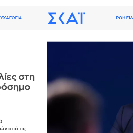
ΥΧΑΓΩΓΙΑ
ΡΟΗ ΕΙ
λίες στη
ρόσημο
0
ών από τις