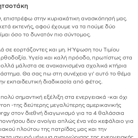
ητσοτάκη
Θ, επιστρέφω στην κυριακάτικη ανασκόπησή μας.
κετά εκτενής, αφού έχουμε να τα πούμε δύο
μαι όσο το δυνατόν πιο σύντομος.
 σε εορτάζοντες και μη. Η Ύψωση του Τιμίου
 Ορθοδοξία. Υγεία και καλή πρόοδο, πρωτίστως στα
πολλά μάλιστα σε ανακαινισμένα σχολικά κτήρια
άστημα. Θα σας πω στη συνέχεια γι’ αυτό το θέμα
την εκπαιδευτική διαδικασία από φέτος.
ολύ σημαντική εξέλιξη στα ενεργειακά -και όχι
vron -της δεύτερης μεγαλύτερης αμερικανικής
nergy στον διεθνή διαγωνισμό για τα 4 θαλάσσια
ποννήσου δεν ανοίγει απλώς ένα νέο κεφάλαιο για
ιακού πλούτου της πατρίδας μας και την
ρακτα ισχυρό μήνυμα αναγνώρισης της ενεργειακής