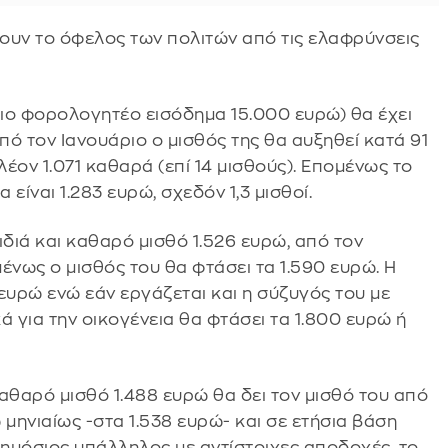
ουν το όφελος των πολιτών από τις ελαφρύνσεις
ιο φορολογητέο εισόδημα 15.000 ευρώ) θα έχει
πό τον Ιανουάριο ο μισθός της θα αυξηθεί κατά 91
έον 1.071 καθαρά (επί 14 μισθούς). Επομένως το
είναι 1.283 ευρώ, σχεδόν 1,3 μισθοί.
ιδιά και καθαρό μισθό 1.526 ευρώ, από τον
ένως ο μισθός του θα φτάσει τα 1.590 ευρώ. Η
ευρώ ενώ εάν εργάζεται και η σύζυγός του με
ά για την οικογένεια θα φτάσει τα 1.800 ευρώ ή
αθαρό μισθό 1.488 ευρώ θα δει τον μισθό του από
 μηνιαίως -στα 1.538 ευρώ- και σε ετήσια βάση
δημόσιος υπάλληλος με αντίστοιχες αποδοχές, το