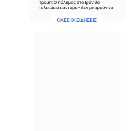
Τραμπ: Ο πόλεμος στο Ιράν θα
τελειώσει σύντομα - Δεν μπορούν να
συνεχίσουν για πολύ ακόμη
ΟΛΕΣ ΟΙ ΕΙΔΗΣΕΙΣ
IN 1 HOUR
Θαλάσσια ρύπανση στη Δραπετσώνα
– Συνελήφθη ο πλοίαρχος
δεξαμενόπλοιου
IN 1 HOUR
Διάσωση 30χρονης μετά από πτώση
από την υψηλή γέφυρα της Χαλκίδας
IN 1 HOUR
Οι τιμές της βενζίνης αυξήθηκαν
εξαιτίας του πολέμου του Τραμπ στο
Ιράν, και όχι λόγω της απληστίας των
πετρελαϊκών εταιρειών
IN 1 HOUR
Η SpaceX θα κατασκευάσει
σταθμούς παραγωγής ηλεκτρικής