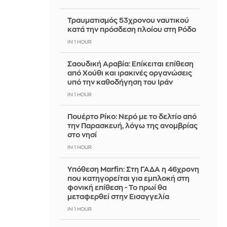
Τραυματισμός 53χρονου ναυτικού
κατά την πρόσδεση πλοίου στη Ρόδο
IN 1 HOUR
Σαουδική Αραβία: Επίκειται επίθεση
από Χούθι και ιρακινές οργανώσεις
υπό την καθοδήγηση του Ιράν
IN 1 HOUR
Πουέρτο Ρίκο: Νερό με το δελτίο από
την Παρασκευή, λόγω της ανομβρίας
στο νησί
IN 1 HOUR
Υπόθεση Marfin: Στη ΓΑΔΑ η 46χρονη
που κατηγορείται για εμπλοκή στη
φονική επίθεση - Το πρωί θα
μεταφερθεί στην Εισαγγελία
IN 1 HOUR