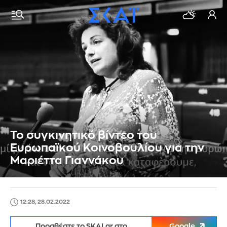
Το συγκινητικό βίντεο του
Ευρωπαϊκού Κοινοβουλίου για την
Μαριέττα Γιαννάκου
12:28, 28.02.2022
Προσθέστε το SKAI.gr στο
Google