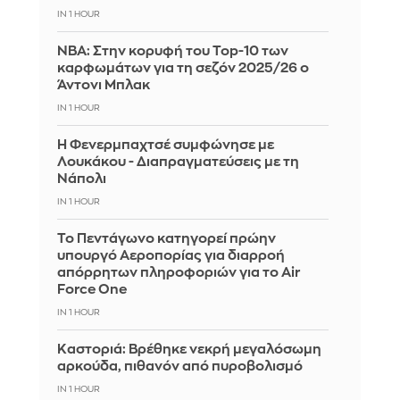
IN 1 HOUR
ΝΒΑ: Στην κορυφή του Top-10 των
καρφωμάτων για τη σεζόν 2025/26 ο
Άντονι Μπλακ
IN 1 HOUR
Η Φενερμπαχτσέ συμφώνησε με
Λουκάκου - Διαπραγματεύσεις με τη
Νάπολι
IN 1 HOUR
Το Πεντάγωνο κατηγορεί πρώην
υπουργό Αεροπορίας για διαρροή
απόρρητων πληροφοριών για το Air
Force One
IN 1 HOUR
Καστοριά: Βρέθηκε νεκρή μεγαλόσωμη
αρκούδα, πιθανόν από πυροβολισμό
IN 1 HOUR