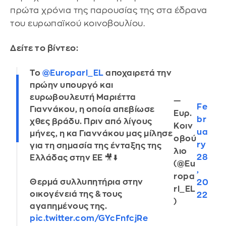
πρώτα χρόνια της παρουσίας της στα έδρανα
του ευρωπαϊκού κοινοβουλίου.
Δείτε το βίντεο:
To
@Europarl_EL
αποχαιρετά την
πρώην υπουργό και
ευρωβουλευτή Μαριέττα
—
Fe
Γιαννάκου, η οποία απεβίωσε
Ευρ.
br
χθες βράδυ. Πριν από λίγους
Κοιν
ua
μήνες, η κα Γιαννάκου μας μίλησε
οβού
ry
για τη σημασία της ένταξης της
λιo
28
Ελλάδας στην ΕΕ 🎥⬇️
(@Eu
,
ropa
Θερμά συλλυπητήρια στην
20
rl_EL
οικογένειά της & τους
22
)
αγαπημένους της.
pic.twitter.com/GYcFnfcjRe