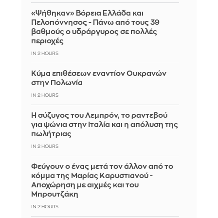
«Ψήθηκαν» Βόρεια Ελλάδα και
Πελοπόννησος - Πάνω από τους 39
βαθμούς ο υδράργυρος σε πολλές
περιοχές
IN 2 HOURS
Κύμα επιθέσεων εναντίον Ουκρανών
στην Πολωνία
IN 2 HOURS
Η σύζυγος του Λεμπρόν, το ραντεβού
για ψώνια στην Ιταλία και η απόλυση της
πωλήτριας
IN 2 HOURS
Φεύγουν ο ένας μετά τον άλλον από το
κόμμα της Μαρίας Καρυστιανού -
Αποχώρηση με αιχμές και του
Μπρουτζάκη
IN 2 HOURS