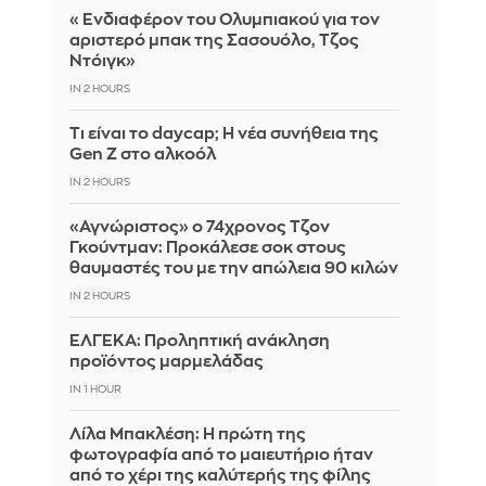
«Ενδιαφέρον του Ολυμπιακού για τον
αριστερό μπακ της Σασουόλο, Τζος
Ντόιγκ»
IN 2 HOURS
Τι είναι το daycap; Η νέα συνήθεια της
Gen Z στο αλκοόλ
IN 2 HOURS
«Αγνώριστος» ο 74χρονος Τζον
Γκούντμαν: Προκάλεσε σοκ στους
θαυμαστές του με την απώλεια 90 κιλών
IN 2 HOURS
ΕΛΓΕΚΑ: Προληπτική ανάκληση
προϊόντος μαρμελάδας
IN 1 HOUR
Λίλα Μπακλέση: Η πρώτη της
φωτογραφία από το μαιευτήριο ήταν
από το χέρι της καλύτερής της φίλης