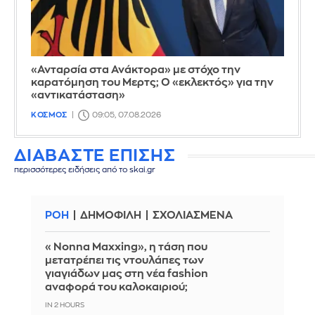
«Ανταρσία στα Ανάκτορα» με στόχο την
καρατόμηση του Μερτς; Ο «εκλεκτός» για την
«αντικατάσταση»
ΚΟΣΜΟΣ
09:05, 07.08.2026
ΔΙΑΒΑΣΤΕ ΕΠΙΣΗΣ
περισσότερες ειδήσεις από το skai.gr
ΡΟΗ
ΔΗΜΟΦΙΛΗ
ΣΧΟΛΙΑΣΜΕΝΑ
«Nonna Maxxing», η τάση που
μετατρέπει τις ντουλάπες των
γιαγιάδων μας στη νέα fashion
αναφορά του καλοκαιριού;
IN 2 HOURS