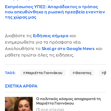
Εκπρόσωπος ΥΠΕΞ: Απαράδεκτος ο τρόπος
που απευθύνθηκε η ρωσική πρεσβεία εναντίον
της χώρας μας
Διαβάστε τις
Ειδήσεις σήμερα
και
ενημερωθείτε για τα πρόσφατα νέα.
Ακολουθήστε το
Skai.gr στο Google News
και
μάθετε πρώτοι όλες τις ειδήσεις.
TAGS:
Μαριέττα Γιαννάκου
Θανατος
βίν
ΣΧΕΤΙΚΑ ΑΡΘΡΑ
Ο πολιτικός κόσμος αποχαιρετά τη
Μαριέττα Γιαννάκου
20:41, 27.02.2022