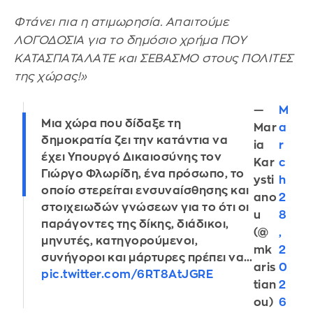
Φτάνει πια η ατιμωρησία. Απαιτούμε
ΛΟΓΟΔΟΣΙΑ για το δημόσιο χρήμα ΠΟΥ
ΚΑΤΑΣΠΑΤΑΛΑΤΕ και ΣΕΒΑΣΜΟ στους ΠΟΛΙΤΕΣ
της χώρας!»
—
M
Μια χώρα που δίδαξε τη
Mar
a
δημοκρατία ζει την κατάντια να
ia
r
έχει Υπουργό Δικαιοσύνης τον
Kar
c
Γιώργο Φλωρίδη, ένα πρόσωπο, το
ysti
h
οποίο στερείται ενσυναίσθησης και
ano
2
στοιχειωδών γνώσεων για το ότι οι
u
8
παράγοντες της δίκης, διάδικοι,
(@
,
μηνυτές, κατηγορούμενοι,
mk
2
συνήγοροι και μάρτυρες πρέπει να…
aris
0
pic.twitter.com/6RT8AtJGRE
tian
2
ou)
6